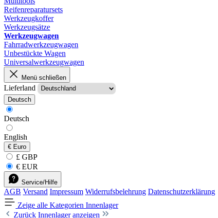
Multitools
Reifenreparatursets
Werkzeugkoffer
Werkzeugsätze
Werkzeugwagen
Fahrradwerkzeugwagen
Unbestückte Wagen
Universalwerkzeugwagen
Menü schließen
Lieferland
Deutsch
Deutsch
English
€
Euro
£ GBP
€ EUR
Service/Hilfe
AGB
Versand
Impressum
Widerrufsbelehrung
Datenschutzerklärung
Zeige alle Kategorien
Innenlager
Zurück
Innenlager anzeigen