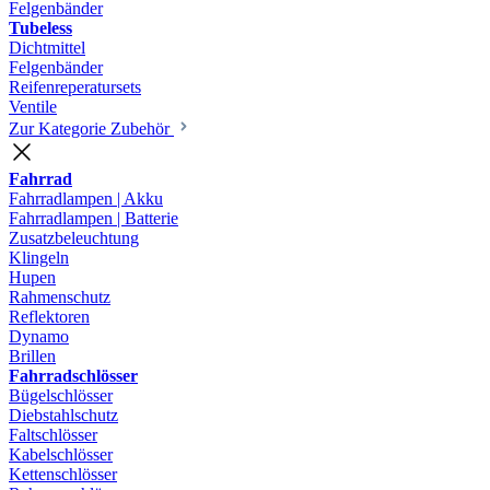
Felgenbänder
Tubeless
Dichtmittel
Felgenbänder
Reifenreperatursets
Ventile
Zur Kategorie Zubehör
Fahrrad
Fahrradlampen | Akku
Fahrradlampen | Batterie
Zusatzbeleuchtung
Klingeln
Hupen
Rahmenschutz
Reflektoren
Dynamo
Brillen
Fahrradschlösser
Bügelschlösser
Diebstahlschutz
Faltschlösser
Kabelschlösser
Kettenschlösser