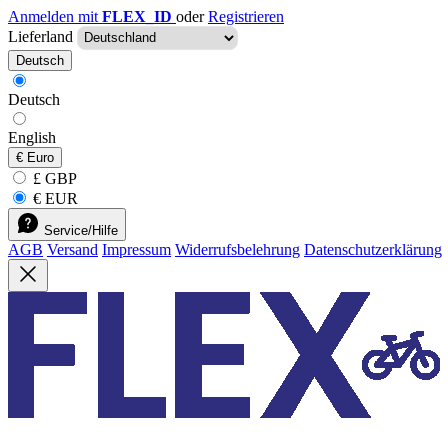
Anmelden mit
FLEX_ID
oder
Registrieren
Lieferland
Deutsch
Deutsch
English
€
Euro
£ GBP
€ EUR
Service/Hilfe
AGB
Versand
Impressum
Widerrufsbelehrung
Datenschutzerklärung