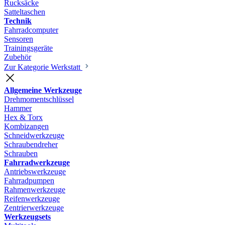
Rucksäcke
Satteltaschen
Technik
Fahrradcomputer
Sensoren
Trainingsgeräte
Zubehör
Zur Kategorie Werkstatt
Allgemeine Werkzeuge
Drehmomentschlüssel
Hammer
Hex & Torx
Kombizangen
Schneidwerkzeuge
Schraubendreher
Schrauben
Fahrradwerkzeuge
Antriebswerkzeuge
Fahrradpumpen
Rahmenwerkzeuge
Reifenwerkzeuge
Zentrierwerkzeuge
Werkzeugsets