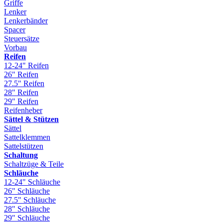
Griffe
Lenker
Lenkerbänder
Spacer
Steuersätze
Vorbau
Reifen
12-24" Reifen
26" Reifen
27.5" Reifen
28" Reifen
29" Reifen
Reifenheber
Sättel & Stützen
Sättel
Sattelklemmen
Sattelstützen
Schaltung
Schaltzüge & Teile
Schläuche
12-24" Schläuche
26" Schläuche
27.5" Schläuche
28" Schläuche
29" Schläuche