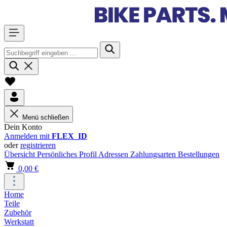
Menü schließen
Dein Konto
Anmelden mit
FLEX_ID
oder
registrieren
Übersicht
Persönliches Profil
Adressen
Zahlungsarten
Bestellungen
0,00 €
Home
Teile
Zubehör
Werkstatt