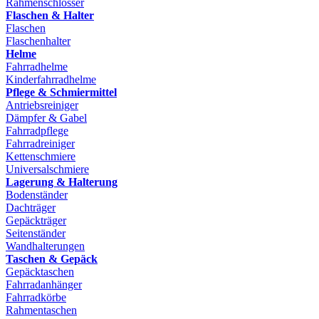
Rahmenschlösser
Flaschen & Halter
Flaschen
Flaschenhalter
Helme
Fahrradhelme
Kinderfahrradhelme
Pflege & Schmiermittel
Antriebsreiniger
Dämpfer & Gabel
Fahrradpflege
Fahrradreiniger
Kettenschmiere
Universalschmiere
Lagerung & Halterung
Bodenständer
Dachträger
Gepäckträger
Seitenständer
Wandhalterungen
Taschen & Gepäck
Gepäcktaschen
Fahrradanhänger
Fahrradkörbe
Rahmentaschen