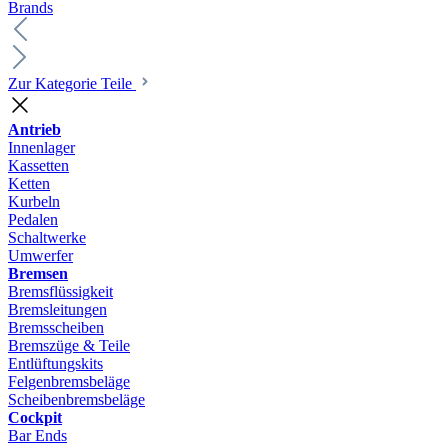
Brands
Zur Kategorie Teile
Antrieb
Innenlager
Kassetten
Ketten
Kurbeln
Pedalen
Schaltwerke
Umwerfer
Bremsen
Bremsflüssigkeit
Bremsleitungen
Bremsscheiben
Bremszüge & Teile
Entlüftungskits
Felgenbremsbeläge
Scheibenbremsbeläge
Cockpit
Bar Ends