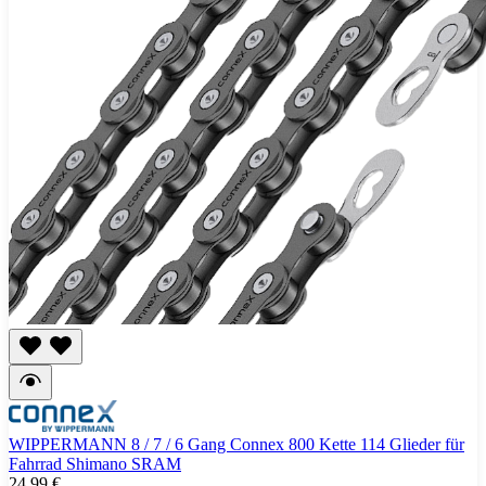
WIPPERMANN 8 / 7 / 6 Gang Connex 800 Kette 114 Glieder für
Fahrrad Shimano SRAM
24,99 €