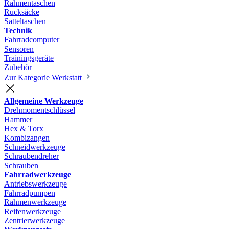
Rahmentaschen
Rucksäcke
Satteltaschen
Technik
Fahrradcomputer
Sensoren
Trainingsgeräte
Zubehör
Zur Kategorie Werkstatt
Allgemeine Werkzeuge
Drehmomentschlüssel
Hammer
Hex & Torx
Kombizangen
Schneidwerkzeuge
Schraubendreher
Schrauben
Fahrradwerkzeuge
Antriebswerkzeuge
Fahrradpumpen
Rahmenwerkzeuge
Reifenwerkzeuge
Zentrierwerkzeuge