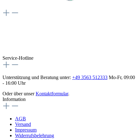
Weiteres
Vertrag widerrufen
Besuche uns auch hier:
flex-autoteile
Service-Hotline
Unterstützung und Beratung unter:
+49 3563 512333
Mo-Fr, 09:00
- 16:00 Uhr
Oder über unser
Kontaktformular
.
Information
AGB
Versand
Impressum
Widerrufsbelehrung