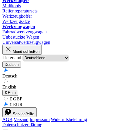
Werkzeugsets
Multitools
Reifenreparatursets
Werkzeugkoffer
Werkzeugsätze
Werkzeugwagen
Fahrradwerkzeugwagen
Unbestückte Wagen
Universalwerkzeugwagen
Menü schließen
Lieferland
Deutsch
Deutsch
English
€
Euro
£ GBP
€ EUR
Service/Hilfe
AGB
Versand
Impressum
Widerrufsbelehrung
Datenschutzerklärung