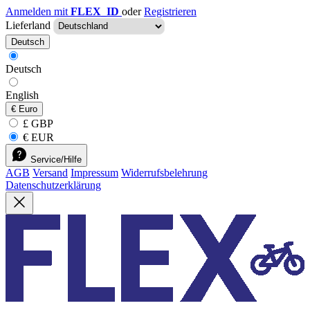
Anmelden mit
FLEX_ID
oder
Registrieren
Lieferland
Deutsch
Deutsch
English
€
Euro
£ GBP
€ EUR
Service/Hilfe
AGB
Versand
Impressum
Widerrufsbelehrung
Datenschutzerklärung