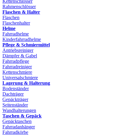
Kettenschlösser
Rahmenschlösser
Flaschen & Halter
Flaschen
Flaschenhalter
Helme
Fahrradhelme
Kinderfahrradhelme
Pflege & Schmiermittel
Antriebsreiniger
Dämpfer & Gabel
Fahrradpflege
Fahrradreiniger
Kettenschmiere
Universalschmiere
Lagerung & Halterung
Bodenständer
Dachträger
Gepäckträger
Seitenständer
Wandhalterungen
Taschen & Gepäck
Gepäcktaschen
Fahrradanhänger
Fahrradkörbe