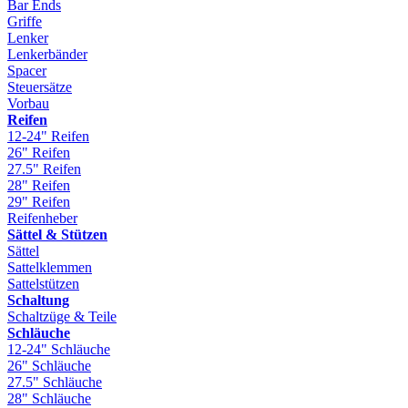
Bar Ends
Griffe
Lenker
Lenkerbänder
Spacer
Steuersätze
Vorbau
Reifen
12-24" Reifen
26" Reifen
27.5" Reifen
28" Reifen
29" Reifen
Reifenheber
Sättel & Stützen
Sättel
Sattelklemmen
Sattelstützen
Schaltung
Schaltzüge & Teile
Schläuche
12-24" Schläuche
26" Schläuche
27.5" Schläuche
28" Schläuche