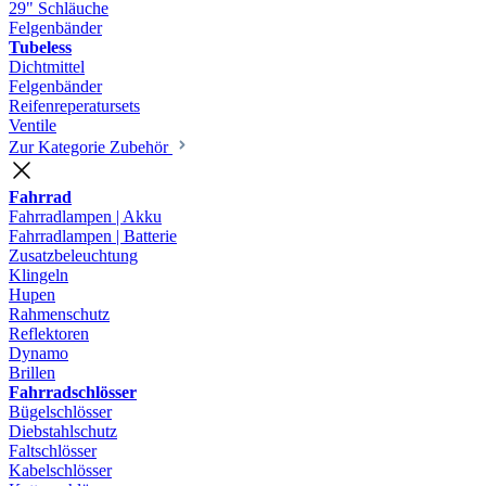
29" Schläuche
Felgenbänder
Tubeless
Dichtmittel
Felgenbänder
Reifenreperatursets
Ventile
Zur Kategorie Zubehör
Fahrrad
Fahrradlampen | Akku
Fahrradlampen | Batterie
Zusatzbeleuchtung
Klingeln
Hupen
Rahmenschutz
Reflektoren
Dynamo
Brillen
Fahrradschlösser
Bügelschlösser
Diebstahlschutz
Faltschlösser
Kabelschlösser