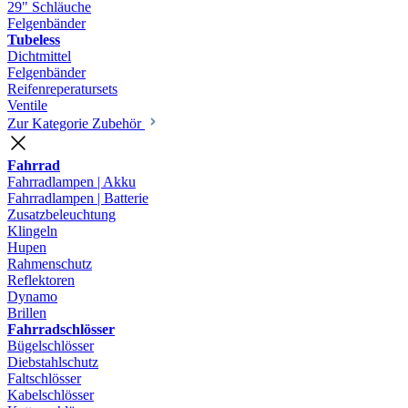
29" Schläuche
Felgenbänder
Tubeless
Dichtmittel
Felgenbänder
Reifenreperatursets
Ventile
Zur Kategorie Zubehör
Fahrrad
Fahrradlampen | Akku
Fahrradlampen | Batterie
Zusatzbeleuchtung
Klingeln
Hupen
Rahmenschutz
Reflektoren
Dynamo
Brillen
Fahrradschlösser
Bügelschlösser
Diebstahlschutz
Faltschlösser
Kabelschlösser