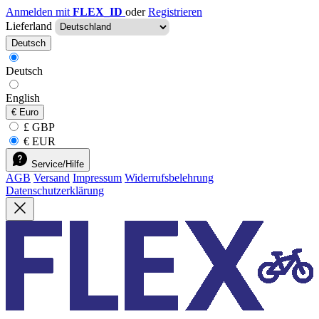
Anmelden mit
FLEX_ID
oder
Registrieren
Lieferland
Deutsch
Deutsch
English
€
Euro
£ GBP
€ EUR
Service/Hilfe
AGB
Versand
Impressum
Widerrufsbelehrung
Datenschutzerklärung