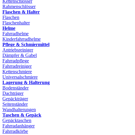
Kettenschlösser
Rahmenschlösser
Flaschen & Halter
Flaschen
Flaschenhalter
Helme
Fahrradhelme
Kinderfahrradhelme
Pflege & Schmiermittel
Antriebsreiniger
Dämpfer & Gabel
Fahrradpflege
Fahrradreiniger
Kettenschmiere
Universalschmiere
Lagerung & Halterung
Bodenständer
Dachträger
Gepäckträger
Seitenständer
Wandhalterungen
Taschen & Gepäck
Gepäcktaschen
Fahrradanhänger
Fahrradkörbe