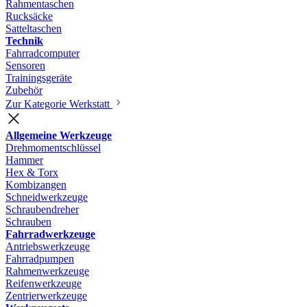
Rahmentaschen
Rucksäcke
Satteltaschen
Technik
Fahrradcomputer
Sensoren
Trainingsgeräte
Zubehör
Zur Kategorie Werkstatt
Allgemeine Werkzeuge
Drehmomentschlüssel
Hammer
Hex & Torx
Kombizangen
Schneidwerkzeuge
Schraubendreher
Schrauben
Fahrradwerkzeuge
Antriebswerkzeuge
Fahrradpumpen
Rahmenwerkzeuge
Reifenwerkzeuge
Zentrierwerkzeuge