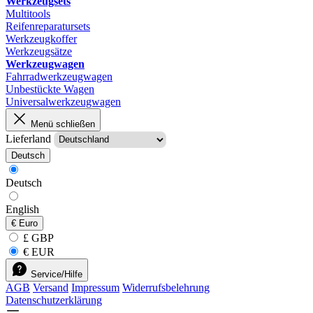
Werkzeugsets
Multitools
Reifenreparatursets
Werkzeugkoffer
Werkzeugsätze
Werkzeugwagen
Fahrradwerkzeugwagen
Unbestückte Wagen
Universalwerkzeugwagen
Menü schließen
Lieferland
Deutsch
Deutsch
English
€
Euro
£ GBP
€ EUR
Service/Hilfe
AGB
Versand
Impressum
Widerrufsbelehrung
Datenschutzerklärung