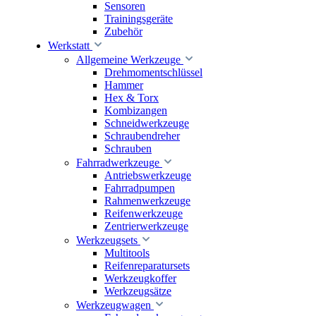
Sensoren
Trainingsgeräte
Zubehör
Werkstatt
Allgemeine Werkzeuge
Drehmomentschlüssel
Hammer
Hex & Torx
Kombizangen
Schneidwerkzeuge
Schraubendreher
Schrauben
Fahrradwerkzeuge
Antriebswerkzeuge
Fahrradpumpen
Rahmenwerkzeuge
Reifenwerkzeuge
Zentrierwerkzeuge
Werkzeugsets
Multitools
Reifenreparatursets
Werkzeugkoffer
Werkzeugsätze
Werkzeugwagen