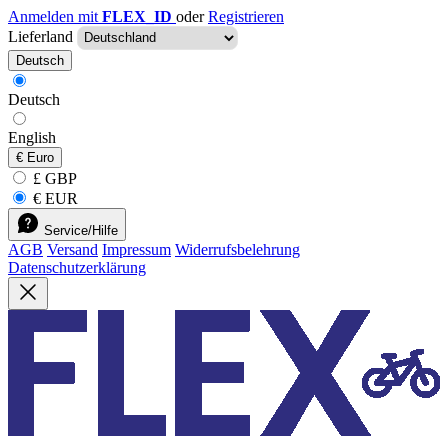
Anmelden mit
FLEX_ID
oder
Registrieren
Lieferland
Deutsch
Deutsch
English
€
Euro
£ GBP
€ EUR
Service/Hilfe
AGB
Versand
Impressum
Widerrufsbelehrung
Datenschutzerklärung