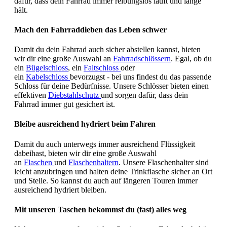
dafür, dass dein Fahrrad immer reibungslos läuft und lange
hält.
Mach den Fahrraddieben das Leben schwer
Damit du dein Fahrrad auch sicher abstellen kannst, bieten
wir dir eine große Auswahl an
Fahrradschlössern
. Egal, ob du
ein
Bügelschloss
, ein
Faltschloss
oder
ein
Kabelschloss
bevorzugst - bei uns findest du das passende
Schloss für deine Bedürfnisse. Unsere Schlösser bieten einen
effektiven
Diebstahlschutz
und sorgen dafür, dass dein
Fahrrad immer gut gesichert ist.
Bleibe ausreichend hydriert beim Fahren
Damit du auch unterwegs immer ausreichend Flüssigkeit
dabeihast, bieten wir dir eine große Auswahl
an
Flaschen
und
Flaschenhaltern
. Unsere Flaschenhalter sind
leicht anzubringen und halten deine Trinkflasche sicher an Ort
und Stelle. So kannst du auch auf längeren Touren immer
ausreichend hydriert bleiben.
Mit unseren Taschen bekommst du (fast) alles weg