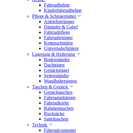
Fahrradhelme
Kinderfahrradhelme
Pflege & Schmiermittel
Antriebsreiniger
Dämpfer & Gabel
Fahrradpflege
Fahrradreiniger
Kettenschmiere
Universalschmiere
Lagerung & Halterung
Bodenständer
Dachträger
Gepäckträger
Seitenständer
Wandhalterungen
Taschen & Gepäck
Gepäcktaschen
Fahrradanhänger
Fahrradkörbe
Rahmentaschen
Rucksäcke
Satteltaschen
Technik
Fahrradcomputer