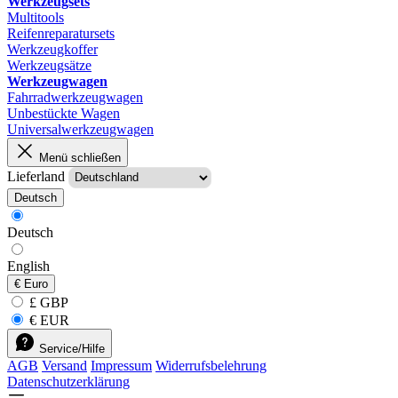
Werkzeugsets
Multitools
Reifenreparatursets
Werkzeugkoffer
Werkzeugsätze
Werkzeugwagen
Fahrradwerkzeugwagen
Unbestückte Wagen
Universalwerkzeugwagen
Menü schließen
Lieferland
Deutsch
Deutsch
English
€
Euro
£ GBP
€ EUR
Service/Hilfe
AGB
Versand
Impressum
Widerrufsbelehrung
Datenschutzerklärung