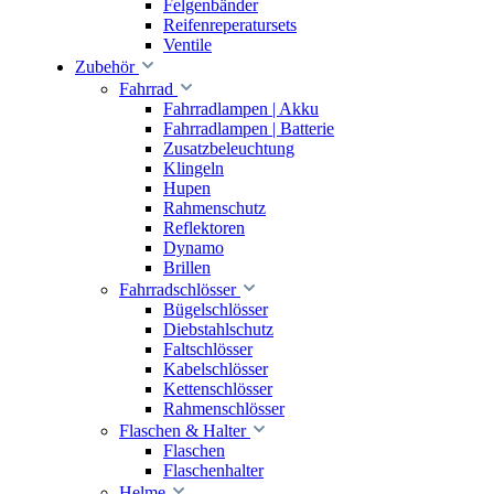
Felgenbänder
Reifenreperatursets
Ventile
Zubehör
Fahrrad
Fahrradlampen | Akku
Fahrradlampen | Batterie
Zusatzbeleuchtung
Klingeln
Hupen
Rahmenschutz
Reflektoren
Dynamo
Brillen
Fahrradschlösser
Bügelschlösser
Diebstahlschutz
Faltschlösser
Kabelschlösser
Kettenschlösser
Rahmenschlösser
Flaschen & Halter
Flaschen
Flaschenhalter
Helme