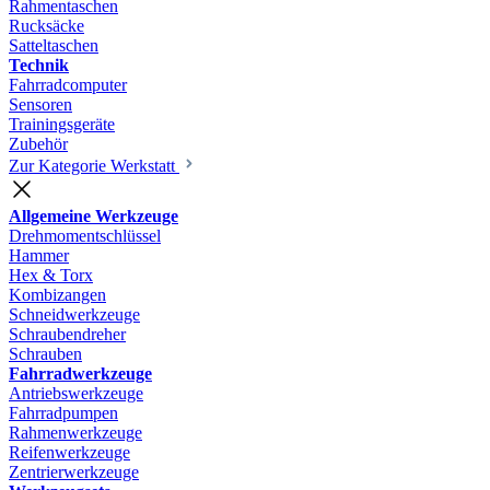
Rahmentaschen
Rucksäcke
Satteltaschen
Technik
Fahrradcomputer
Sensoren
Trainingsgeräte
Zubehör
Zur Kategorie Werkstatt
Allgemeine Werkzeuge
Drehmomentschlüssel
Hammer
Hex & Torx
Kombizangen
Schneidwerkzeuge
Schraubendreher
Schrauben
Fahrradwerkzeuge
Antriebswerkzeuge
Fahrradpumpen
Rahmenwerkzeuge
Reifenwerkzeuge
Zentrierwerkzeuge