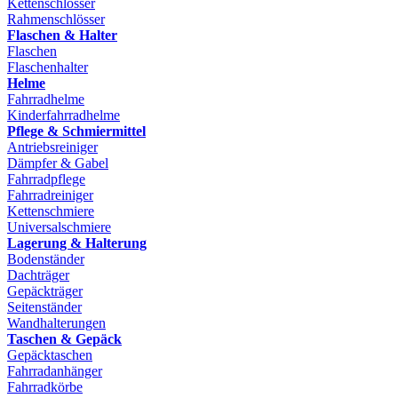
Kettenschlösser
Rahmenschlösser
Flaschen & Halter
Flaschen
Flaschenhalter
Helme
Fahrradhelme
Kinderfahrradhelme
Pflege & Schmiermittel
Antriebsreiniger
Dämpfer & Gabel
Fahrradpflege
Fahrradreiniger
Kettenschmiere
Universalschmiere
Lagerung & Halterung
Bodenständer
Dachträger
Gepäckträger
Seitenständer
Wandhalterungen
Taschen & Gepäck
Gepäcktaschen
Fahrradanhänger
Fahrradkörbe