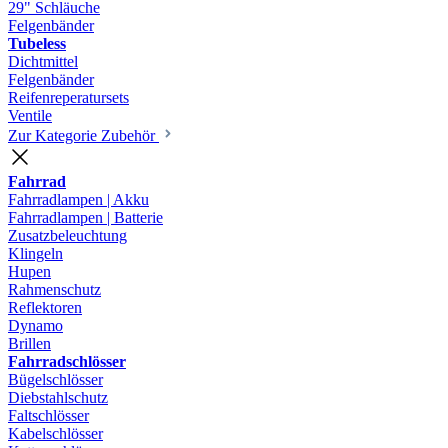
29" Schläuche
Felgenbänder
Tubeless
Dichtmittel
Felgenbänder
Reifenreperatursets
Ventile
Zur Kategorie Zubehör
Fahrrad
Fahrradlampen | Akku
Fahrradlampen | Batterie
Zusatzbeleuchtung
Klingeln
Hupen
Rahmenschutz
Reflektoren
Dynamo
Brillen
Fahrradschlösser
Bügelschlösser
Diebstahlschutz
Faltschlösser
Kabelschlösser