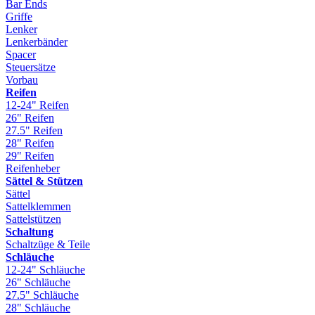
Bar Ends
Griffe
Lenker
Lenkerbänder
Spacer
Steuersätze
Vorbau
Reifen
12-24" Reifen
26" Reifen
27.5" Reifen
28" Reifen
29" Reifen
Reifenheber
Sättel & Stützen
Sättel
Sattelklemmen
Sattelstützen
Schaltung
Schaltzüge & Teile
Schläuche
12-24" Schläuche
26" Schläuche
27.5" Schläuche
28" Schläuche