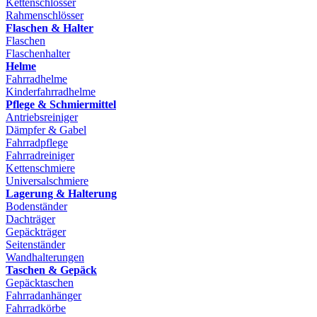
Kettenschlösser
Rahmenschlösser
Flaschen & Halter
Flaschen
Flaschenhalter
Helme
Fahrradhelme
Kinderfahrradhelme
Pflege & Schmiermittel
Antriebsreiniger
Dämpfer & Gabel
Fahrradpflege
Fahrradreiniger
Kettenschmiere
Universalschmiere
Lagerung & Halterung
Bodenständer
Dachträger
Gepäckträger
Seitenständer
Wandhalterungen
Taschen & Gepäck
Gepäcktaschen
Fahrradanhänger
Fahrradkörbe