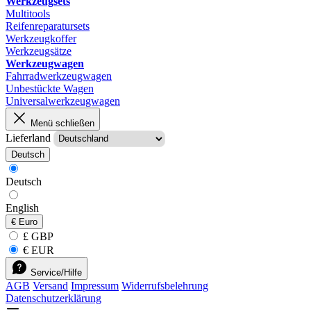
Werkzeugsets
Multitools
Reifenreparatursets
Werkzeugkoffer
Werkzeugsätze
Werkzeugwagen
Fahrradwerkzeugwagen
Unbestückte Wagen
Universalwerkzeugwagen
Menü schließen
Lieferland
Deutsch
Deutsch
English
€
Euro
£ GBP
€ EUR
Service/Hilfe
AGB
Versand
Impressum
Widerrufsbelehrung
Datenschutzerklärung