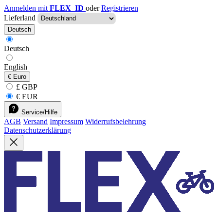
Anmelden mit
FLEX_ID
oder
Registrieren
Lieferland
Deutsch
Deutsch
English
€
Euro
£ GBP
€ EUR
Service/Hilfe
AGB
Versand
Impressum
Widerrufsbelehrung
Datenschutzerklärung