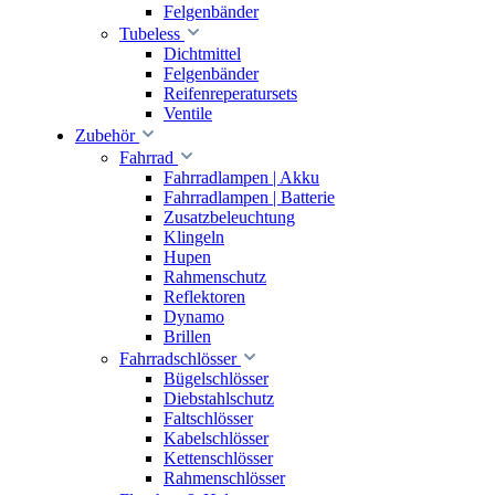
Felgenbänder
Tubeless
Dichtmittel
Felgenbänder
Reifenreperatursets
Ventile
Zubehör
Fahrrad
Fahrradlampen | Akku
Fahrradlampen | Batterie
Zusatzbeleuchtung
Klingeln
Hupen
Rahmenschutz
Reflektoren
Dynamo
Brillen
Fahrradschlösser
Bügelschlösser
Diebstahlschutz
Faltschlösser
Kabelschlösser
Kettenschlösser
Rahmenschlösser