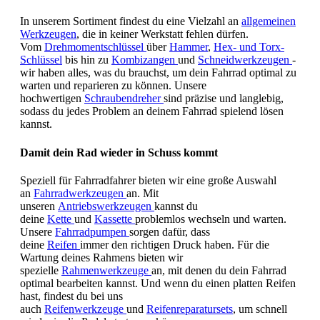
In unserem Sortiment findest du eine Vielzahl an
allgemeinen
Werkzeugen
, die in keiner Werkstatt fehlen dürfen.
Vom
Drehmomentschlüssel
über
Hammer
,
Hex- und Torx-
Schlüssel
bis hin zu
Kombizangen
und
Schneidwerkzeugen
-
wir haben alles, was du brauchst, um dein Fahrrad optimal zu
warten und reparieren zu können. Unsere
hochwertigen
Schraubendreher
sind präzise und langlebig,
sodass du jedes Problem an deinem Fahrrad spielend lösen
kannst.
Damit dein Rad wieder in Schuss kommt
Speziell für Fahrradfahrer bieten wir eine große Auswahl
an
Fahrradwerkzeugen
an. Mit
unseren
Antriebswerkzeugen
kannst du
deine
Kette
und
Kassette
problemlos wechseln und warten.
Unsere
Fahrradpumpen
sorgen dafür, dass
deine
Reifen
immer den richtigen Druck haben. Für die
Wartung deines Rahmens bieten wir
spezielle
Rahmenwerkzeuge
an, mit denen du dein Fahrrad
optimal bearbeiten kannst. Und wenn du einen platten Reifen
hast, findest du bei uns
auch
Reifenwerkzeuge
und
Reifenreparatursets
, um schnell