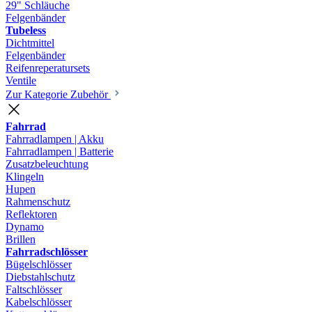
29" Schläuche
Felgenbänder
Tubeless
Dichtmittel
Felgenbänder
Reifenreperatursets
Ventile
Zur Kategorie Zubehör
Fahrrad
Fahrradlampen | Akku
Fahrradlampen | Batterie
Zusatzbeleuchtung
Klingeln
Hupen
Rahmenschutz
Reflektoren
Dynamo
Brillen
Fahrradschlösser
Bügelschlösser
Diebstahlschutz
Faltschlösser
Kabelschlösser