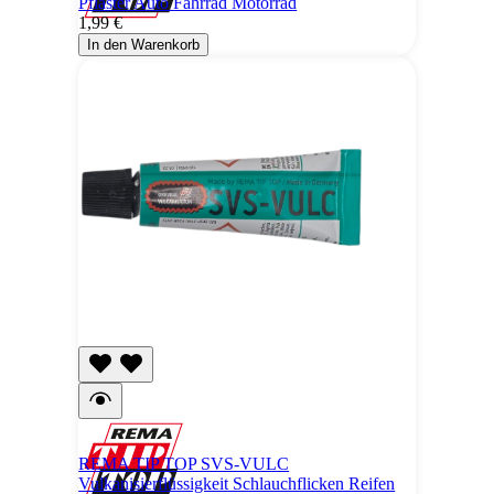
Pflaster Auto Fahrrad Motorrad
1,99 €
In den Warenkorb
REMA TIP TOP SVS-VULC
Vulkanisierflüssigkeit Schlauchflicken Reifen