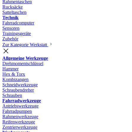
Rahmentaschen
Rucksäcke
Satteltaschen
Technik
Fahrradcomputer
Sensoren
Trainingsgeräte
Zubehör
Zur Kategorie Werkstatt
Allgemeine Werkzeuge
Drehmomentschlüssel
Hammer
Hex & Torx
Kombizangen
Schneidwerkzeuge
Schraubendreher
Schrauben
Fahrradwerkzeuge
Antriebswerkzeuge
Fahrradpumpen
Rahmenwerkzeuge
Reifenwerkzeuge
Zentrierwerkzeuge