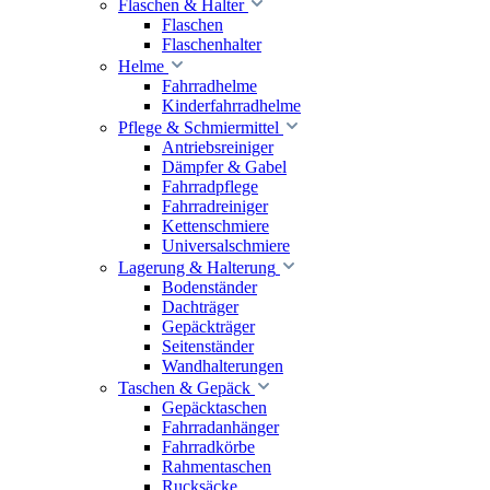
Flaschen & Halter
Flaschen
Flaschenhalter
Helme
Fahrradhelme
Kinderfahrradhelme
Pflege & Schmiermittel
Antriebsreiniger
Dämpfer & Gabel
Fahrradpflege
Fahrradreiniger
Kettenschmiere
Universalschmiere
Lagerung & Halterung
Bodenständer
Dachträger
Gepäckträger
Seitenständer
Wandhalterungen
Taschen & Gepäck
Gepäcktaschen
Fahrradanhänger
Fahrradkörbe
Rahmentaschen
Rucksäcke