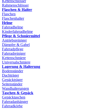
Kettenschlösser
Rahmenschlösser
Flaschen & Halter
Flaschen
Flaschenhalter
Helme
Fahrradhelme
Kinderfahrradhelme
Pflege & Schmiermittel
Antriebsreiniger
Dämpfer & Gabel
Fahrradpflege
Fahrradreiniger
Kettenschmiere
Universalschmiere
Lagerung & Halterung
Bodenständer
Dachträger
Gepäckträger
Seitenständer
Wandhalterungen
Taschen & Gepäck
Gepäcktaschen
Fahrradanhänger
Fahrradkörbe