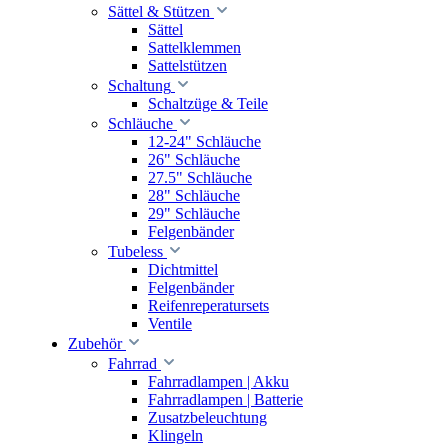
Sättel & Stützen
Sättel
Sattelklemmen
Sattelstützen
Schaltung
Schaltzüge & Teile
Schläuche
12-24" Schläuche
26" Schläuche
27.5" Schläuche
28" Schläuche
29" Schläuche
Felgenbänder
Tubeless
Dichtmittel
Felgenbänder
Reifenreperatursets
Ventile
Zubehör
Fahrrad
Fahrradlampen | Akku
Fahrradlampen | Batterie
Zusatzbeleuchtung
Klingeln