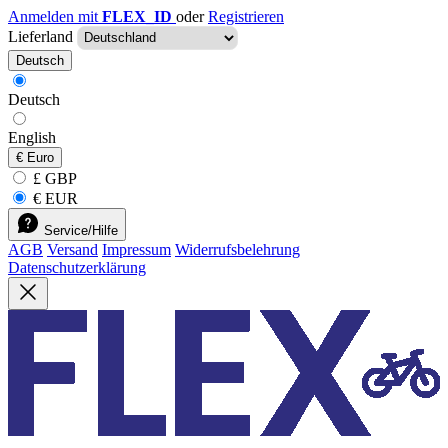
Anmelden mit
FLEX_ID
oder
Registrieren
Lieferland
Deutsch
Deutsch
English
€
Euro
£ GBP
€ EUR
Service/Hilfe
AGB
Versand
Impressum
Widerrufsbelehrung
Datenschutzerklärung