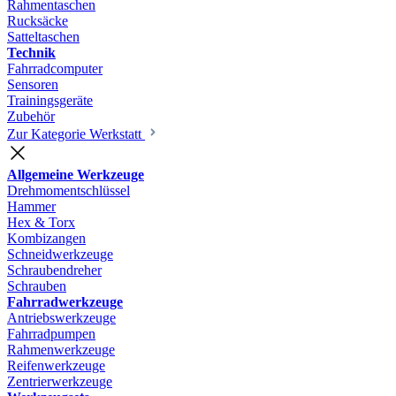
Rahmentaschen
Rucksäcke
Satteltaschen
Technik
Fahrradcomputer
Sensoren
Trainingsgeräte
Zubehör
Zur Kategorie Werkstatt
Allgemeine Werkzeuge
Drehmomentschlüssel
Hammer
Hex & Torx
Kombizangen
Schneidwerkzeuge
Schraubendreher
Schrauben
Fahrradwerkzeuge
Antriebswerkzeuge
Fahrradpumpen
Rahmenwerkzeuge
Reifenwerkzeuge
Zentrierwerkzeuge