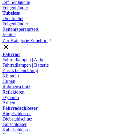
29" Schläuche
Felgenbänder
Tubeless
Dichtmittel
Felgenbänder
Reifenreperatursets
Ventile
Zur Kategorie Zubehör
Fahrrad
Fahrradlampen | Akku
Fahrradlampen | Batterie
Zusatzbeleuchtung
Klingeln
Hupen
Rahmenschutz
Reflektoren
Dynamo
Brillen
Fahrradschlösser
Bügelschlösser
Diebstahlschutz
Faltschlösser
Kabelschlösser