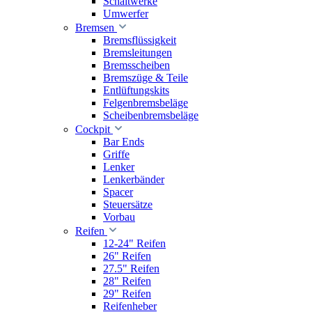
Schaltwerke
Umwerfer
Bremsen
Bremsflüssigkeit
Bremsleitungen
Bremsscheiben
Bremszüge & Teile
Entlüftungskits
Felgenbremsbeläge
Scheibenbremsbeläge
Cockpit
Bar Ends
Griffe
Lenker
Lenkerbänder
Spacer
Steuersätze
Vorbau
Reifen
12-24" Reifen
26" Reifen
27.5" Reifen
28" Reifen
29" Reifen
Reifenheber