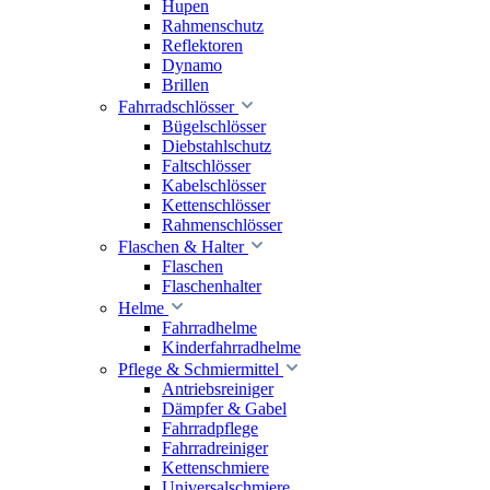
Hupen
Rahmenschutz
Reflektoren
Dynamo
Brillen
Fahrradschlösser
Bügelschlösser
Diebstahlschutz
Faltschlösser
Kabelschlösser
Kettenschlösser
Rahmenschlösser
Flaschen & Halter
Flaschen
Flaschenhalter
Helme
Fahrradhelme
Kinderfahrradhelme
Pflege & Schmiermittel
Antriebsreiniger
Dämpfer & Gabel
Fahrradpflege
Fahrradreiniger
Kettenschmiere
Universalschmiere