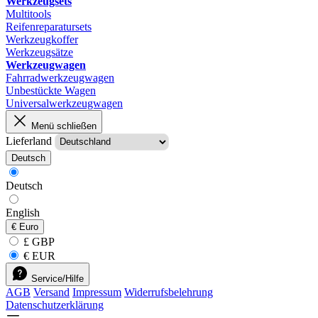
Werkzeugsets
Multitools
Reifenreparatursets
Werkzeugkoffer
Werkzeugsätze
Werkzeugwagen
Fahrradwerkzeugwagen
Unbestückte Wagen
Universalwerkzeugwagen
Menü schließen
Lieferland
Deutsch
Deutsch
English
€
Euro
£ GBP
€ EUR
Service/Hilfe
AGB
Versand
Impressum
Widerrufsbelehrung
Datenschutzerklärung