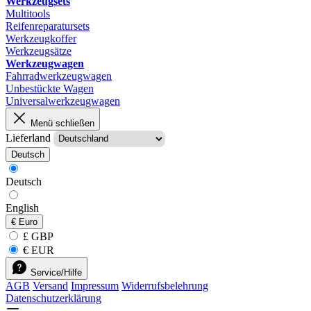
Werkzeugsets
Multitools
Reifenreparatursets
Werkzeugkoffer
Werkzeugsätze
Werkzeugwagen
Fahrradwerkzeugwagen
Unbestückte Wagen
Universalwerkzeugwagen
Menü schließen
Lieferland
Deutsch
Deutsch
English
€
Euro
£ GBP
€ EUR
Service/Hilfe
AGB
Versand
Impressum
Widerrufsbelehrung
Datenschutzerklärung