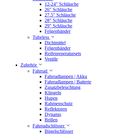
12-24" Schläuche
26" Schläuche
27.5" Schläuche
28" Schläuche
29" Schläuche
Felgenbänder
Tubeless
Dichtmittel
Felgenbänder
Reifenreperatursets
Ventile
Zubehör
Fahrrad
Fahrradlampen | Akku
Fahrradlampen | Batterie
Zusatzbeleuchtung
Klingeln
Hupen
Rahmenschutz
Reflektoren
Dynamo
Brillen
Fahrradschlösser
Bügelschlösser