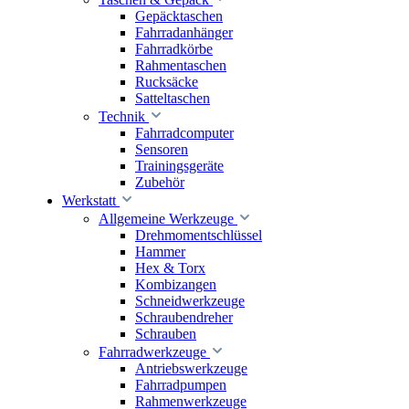
Gepäcktaschen
Fahrradanhänger
Fahrradkörbe
Rahmentaschen
Rucksäcke
Satteltaschen
Technik
Fahrradcomputer
Sensoren
Trainingsgeräte
Zubehör
Werkstatt
Allgemeine Werkzeuge
Drehmomentschlüssel
Hammer
Hex & Torx
Kombizangen
Schneidwerkzeuge
Schraubendreher
Schrauben
Fahrradwerkzeuge
Antriebswerkzeuge
Fahrradpumpen
Rahmenwerkzeuge