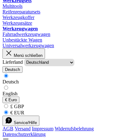
Werkzeugsets
Multitools
Reifenreparatursets
Werkzeugkoffer
Werkzeugsätze
Werkzeugwagen
Fahrradwerkzeugwagen
Unbestückte Wagen
Universalwerkzeugwagen
Menü schließen
Lieferland
Deutsch
Deutsch
English
€
Euro
£ GBP
€ EUR
Service/Hilfe
AGB
Versand
Impressum
Widerrufsbelehrung
Datenschutzerklärung