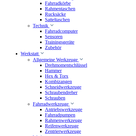
Fahrradkörbe
Rahmentaschen
Rucksäcke
Satteltaschen
Technik
Fahrradcomputer
Sensoren
Trainingsgeräte
Zubehör
Werkstatt
Allgemeine Werkzeuge
Drehmomentschlüssel
Hammer
Hex & Torx
Kombizangen
Schneidwerkzeuge
Schraubendreher
Schrauben
Fahrradwerkzeuge
Antriebswerkzeuge
Fahrradpumpen
Rahmenwerkzeuge
Reifenwerkzeuge
Zentrierwerkzeuge