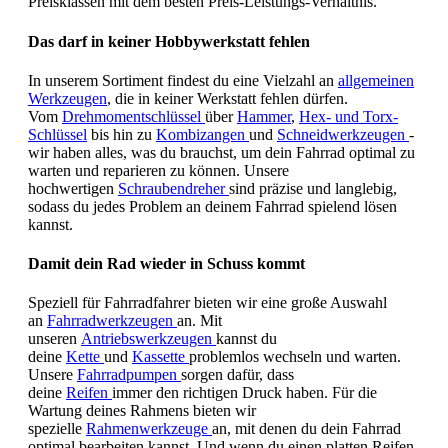
Preisklassen mit dem besten Preis-Leistungs-Verhältnis.
Das darf in keiner Hobbywerkstatt fehlen
In unserem Sortiment findest du eine Vielzahl an
allgemeinen
Werkzeugen
, die in keiner Werkstatt fehlen dürfen.
Vom
Drehmomentschlüssel
über
Hammer
,
Hex- und Torx-
Schlüssel
bis hin zu
Kombizangen
und
Schneidwerkzeugen
-
wir haben alles, was du brauchst, um dein Fahrrad optimal zu
warten und reparieren zu können. Unsere
hochwertigen
Schraubendreher
sind präzise und langlebig,
sodass du jedes Problem an deinem Fahrrad spielend lösen
kannst.
Damit dein Rad wieder in Schuss kommt
Speziell für Fahrradfahrer bieten wir eine große Auswahl
an
Fahrradwerkzeugen
an. Mit
unseren
Antriebswerkzeugen
kannst du
deine
Kette
und
Kassette
problemlos wechseln und warten.
Unsere
Fahrradpumpen
sorgen dafür, dass
deine
Reifen
immer den richtigen Druck haben. Für die
Wartung deines Rahmens bieten wir
spezielle
Rahmenwerkzeuge
an, mit denen du dein Fahrrad
optimal bearbeiten kannst. Und wenn du einen platten Reifen