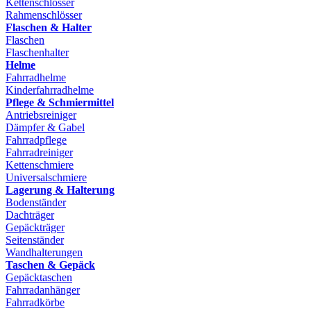
Kettenschlösser
Rahmenschlösser
Flaschen & Halter
Flaschen
Flaschenhalter
Helme
Fahrradhelme
Kinderfahrradhelme
Pflege & Schmiermittel
Antriebsreiniger
Dämpfer & Gabel
Fahrradpflege
Fahrradreiniger
Kettenschmiere
Universalschmiere
Lagerung & Halterung
Bodenständer
Dachträger
Gepäckträger
Seitenständer
Wandhalterungen
Taschen & Gepäck
Gepäcktaschen
Fahrradanhänger
Fahrradkörbe