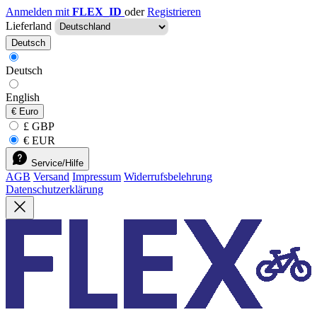
Anmelden mit
FLEX_ID
oder
Registrieren
Lieferland
Deutsch
Deutsch
English
€
Euro
£ GBP
€ EUR
Service/Hilfe
AGB
Versand
Impressum
Widerrufsbelehrung
Datenschutzerklärung