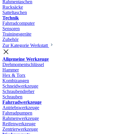
Rahmentaschen
Rucksäcke
Satteltaschen
Technik
Fahrradcomputer
Sensoren
Trainingsgeräte
Zubehör
Zur Kategorie Werkstatt
Allgemeine Werkzeuge
Drehmomentschlüssel
Hammer
Hex & Torx
Kombizangen
Schneidwerkzeuge
Schraubendreher
Schrauben
Fahrradwerkzeuge
Antriebswerkzeuge
Fahrradpumpen
Rahmenwerkzeuge
Reifenwerkzeuge
Zentrierwerkzeuge