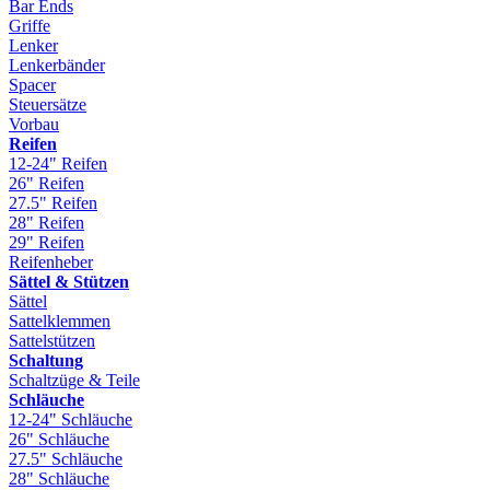
Bar Ends
Griffe
Lenker
Lenkerbänder
Spacer
Steuersätze
Vorbau
Reifen
12-24" Reifen
26" Reifen
27.5" Reifen
28" Reifen
29" Reifen
Reifenheber
Sättel & Stützen
Sättel
Sattelklemmen
Sattelstützen
Schaltung
Schaltzüge & Teile
Schläuche
12-24" Schläuche
26" Schläuche
27.5" Schläuche
28" Schläuche