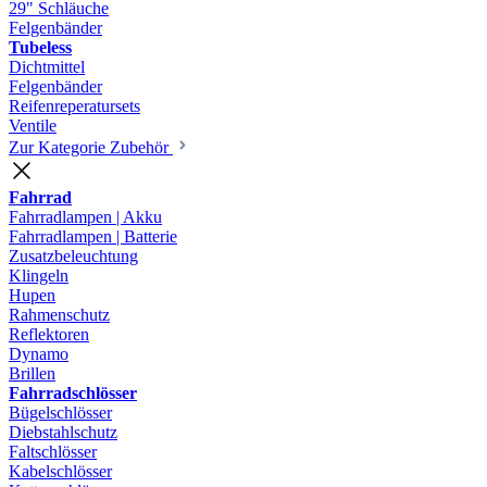
29" Schläuche
Felgenbänder
Tubeless
Dichtmittel
Felgenbänder
Reifenreperatursets
Ventile
Zur Kategorie Zubehör
Fahrrad
Fahrradlampen | Akku
Fahrradlampen | Batterie
Zusatzbeleuchtung
Klingeln
Hupen
Rahmenschutz
Reflektoren
Dynamo
Brillen
Fahrradschlösser
Bügelschlösser
Diebstahlschutz
Faltschlösser
Kabelschlösser