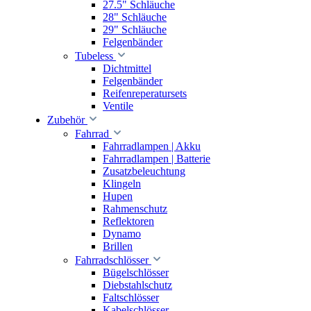
27.5" Schläuche
28" Schläuche
29" Schläuche
Felgenbänder
Tubeless
Dichtmittel
Felgenbänder
Reifenreperatursets
Ventile
Zubehör
Fahrrad
Fahrradlampen | Akku
Fahrradlampen | Batterie
Zusatzbeleuchtung
Klingeln
Hupen
Rahmenschutz
Reflektoren
Dynamo
Brillen
Fahrradschlösser
Bügelschlösser
Diebstahlschutz
Faltschlösser
Kabelschlösser