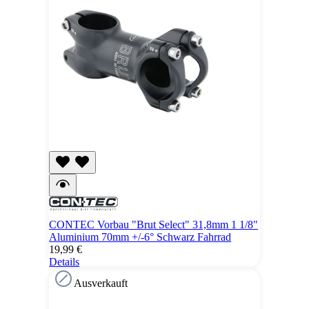
CONTEC Vorbau "Brut Select" 31,8mm 1 1/8"
Aluminium 70mm +/-6° Schwarz Fahrrad
19,99 €
Details
Ausverkauft