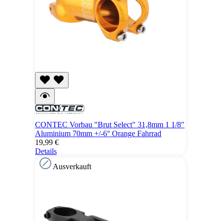
CONTEC Vorbau "Brut Select" 31,8mm 1 1/8"
Aluminium 70mm +/-6° Orange Fahrrad
19,99 €
Details
Ausverkauft