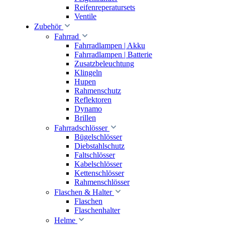
Reifenreperatursets
Ventile
Zubehör
Fahrrad
Fahrradlampen | Akku
Fahrradlampen | Batterie
Zusatzbeleuchtung
Klingeln
Hupen
Rahmenschutz
Reflektoren
Dynamo
Brillen
Fahrradschlösser
Bügelschlösser
Diebstahlschutz
Faltschlösser
Kabelschlösser
Kettenschlösser
Rahmenschlösser
Flaschen & Halter
Flaschen
Flaschenhalter
Helme