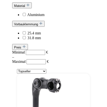
Material
Aluminium
Vorbauklemmung
25.4 mm
31.8 mm
Preis
Minimal
€
–
Maximal
€