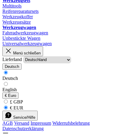
Werkzeugsets
Multitools
Reifenreparatursets
Werkzeugkoffer
Werkzeugsätze
Werkzeugwagen
Fahrradwerkzeugwagen
Unbestückte Wagen
Universalwerkzeugwagen
Menü schließen
Lieferland
Deutsch
Deutsch
English
€
Euro
£ GBP
€ EUR
Service/Hilfe
AGB
Versand
Impressum
Widerrufsbelehrung
Datenschutzerklärung