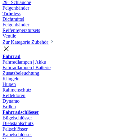
29" Schläuche
Felgenbänder
Tubeless
Dichtmittel
Felgenbänder
Reifenreperatursets
Ventile
Zur Kategorie Zubehör
Fahrrad
Fahrradlampen | Akku
Fahrradlampen | Batterie
Zusatzbeleuchtung
Klingeln
Hupen
Rahmenschutz
Reflektoren
Dynamo
Brillen
Fahrradschlösser
Bügelschlösser
Diebstahlschutz
Faltschlösser
Kabelschlösser