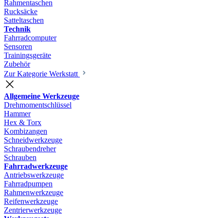
Rahmentaschen
Rucksäcke
Satteltaschen
Technik
Fahrradcomputer
Sensoren
Trainingsgeräte
Zubehör
Zur Kategorie Werkstatt
Allgemeine Werkzeuge
Drehmomentschlüssel
Hammer
Hex & Torx
Kombizangen
Schneidwerkzeuge
Schraubendreher
Schrauben
Fahrradwerkzeuge
Antriebswerkzeuge
Fahrradpumpen
Rahmenwerkzeuge
Reifenwerkzeuge
Zentrierwerkzeuge