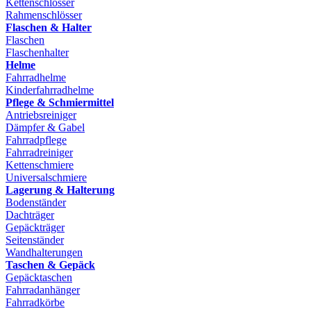
Kettenschlösser
Rahmenschlösser
Flaschen & Halter
Flaschen
Flaschenhalter
Helme
Fahrradhelme
Kinderfahrradhelme
Pflege & Schmiermittel
Antriebsreiniger
Dämpfer & Gabel
Fahrradpflege
Fahrradreiniger
Kettenschmiere
Universalschmiere
Lagerung & Halterung
Bodenständer
Dachträger
Gepäckträger
Seitenständer
Wandhalterungen
Taschen & Gepäck
Gepäcktaschen
Fahrradanhänger
Fahrradkörbe