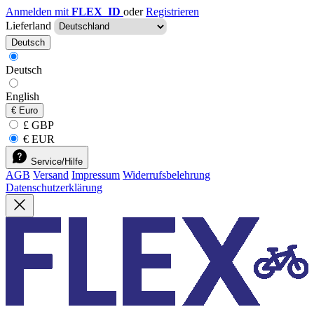
Anmelden mit
FLEX_ID
oder
Registrieren
Lieferland
Deutsch
Deutsch
English
€
Euro
£ GBP
€ EUR
Service/Hilfe
AGB
Versand
Impressum
Widerrufsbelehrung
Datenschutzerklärung