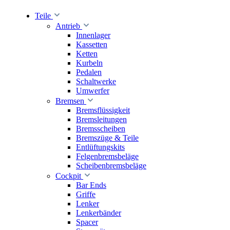
Teile
Antrieb
Innenlager
Kassetten
Ketten
Kurbeln
Pedalen
Schaltwerke
Umwerfer
Bremsen
Bremsflüssigkeit
Bremsleitungen
Bremsscheiben
Bremszüge & Teile
Entlüftungskits
Felgenbremsbeläge
Scheibenbremsbeläge
Cockpit
Bar Ends
Griffe
Lenker
Lenkerbänder
Spacer