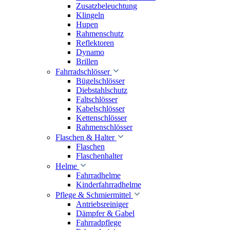
Zusatzbeleuchtung
Klingeln
Hupen
Rahmenschutz
Reflektoren
Dynamo
Brillen
Fahrradschlösser
Bügelschlösser
Diebstahlschutz
Faltschlösser
Kabelschlösser
Kettenschlösser
Rahmenschlösser
Flaschen & Halter
Flaschen
Flaschenhalter
Helme
Fahrradhelme
Kinderfahrradhelme
Pflege & Schmiermittel
Antriebsreiniger
Dämpfer & Gabel
Fahrradpflege