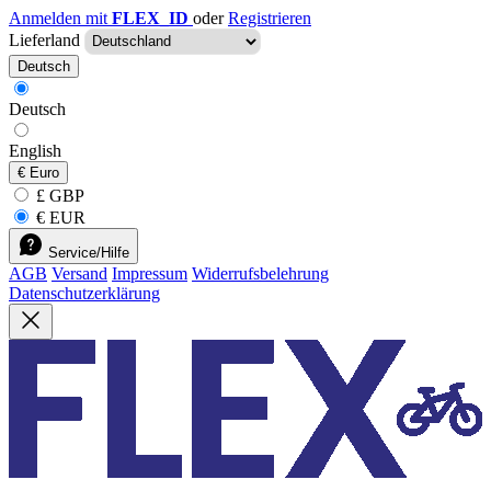
Anmelden mit
FLEX_ID
oder
Registrieren
Lieferland
Deutsch
Deutsch
English
€
Euro
£ GBP
€ EUR
Service/Hilfe
AGB
Versand
Impressum
Widerrufsbelehrung
Datenschutzerklärung