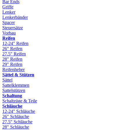
Bar Ends
Griffe
Lenker
Lenkerbänder
Spacer
Steuersätze
Vorbau
Reifen
12-24" Reifen
26" Reifen
27.5" Reifen
28" Reifen
29" Reifen
Reifenheber
Sättel & Stützen
Sättel
Sattelklemmen
Sattelstützen
Schaltung
Schaltzüge & Teile
Schläuche
12-24" Schläuche
26" Schläuche
27.5" Schläuche
28" Schläuche