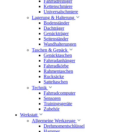
Fahrradreiniger
Kettenschmiere
Universalschmiere
Lagerung & Halterung
Bodenständer
Dachträger
Gepäckträger
Seitenständer
Wandhalterungen
Taschen & Gepäck
Gepäcktaschen
Fahrradanhänger
Fahrradkörbe
Rahmentaschen
Rucksäcke
Satteltaschen
Technik
Fahrradcomputer
Sensoren
Trainingsgeräte
Zubehör
Werkstatt
Allgemeine Werkzeuge
Drehmomentschlüssel
Hammer