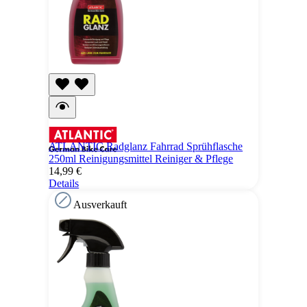
ATLANTIC Radglanz Fahrrad Sprühflasche
250ml Reinigungsmittel Reiniger & Pflege
14,99 €
Details
Ausverkauft