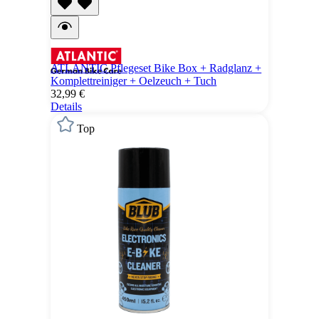
ATLANTIC Pflegeset Bike Box + Radglanz +
Komplettreiniger + Oelzeuch + Tuch
32,99 €
Details
Top