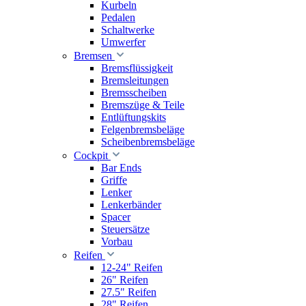
Kurbeln
Pedalen
Schaltwerke
Umwerfer
Bremsen
Bremsflüssigkeit
Bremsleitungen
Bremsscheiben
Bremszüge & Teile
Entlüftungskits
Felgenbremsbeläge
Scheibenbremsbeläge
Cockpit
Bar Ends
Griffe
Lenker
Lenkerbänder
Spacer
Steuersätze
Vorbau
Reifen
12-24" Reifen
26" Reifen
27.5" Reifen
28" Reifen