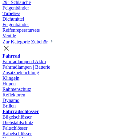
29" Schläuche
Felgenbänder
Tubeless
Dichtmittel
Felgenbänder
Reifenreperatursets
Ventile
Zur Kategorie Zubehör
Fahrrad
Fahrradlampen | Akku
Fahrradlampen | Batterie
Zusatzbeleuchtung
Klingeln
Hupen
Rahmenschutz
Reflektoren
Dynamo
Brillen
Fahrradschlösser
Bügelschlösser
Diebstahlschutz
Faltschlösser
Kabelschlösser