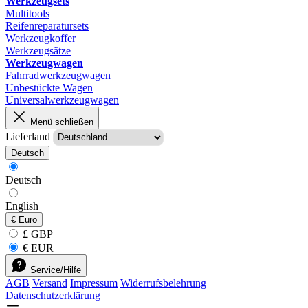
Werkzeugsets
Multitools
Reifenreparatursets
Werkzeugkoffer
Werkzeugsätze
Werkzeugwagen
Fahrradwerkzeugwagen
Unbestückte Wagen
Universalwerkzeugwagen
Menü schließen
Lieferland
Deutsch
Deutsch
English
€
Euro
£ GBP
€ EUR
Service/Hilfe
AGB
Versand
Impressum
Widerrufsbelehrung
Datenschutzerklärung