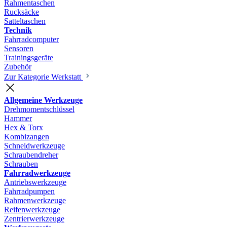
Rahmentaschen
Rucksäcke
Satteltaschen
Technik
Fahrradcomputer
Sensoren
Trainingsgeräte
Zubehör
Zur Kategorie Werkstatt
Allgemeine Werkzeuge
Drehmomentschlüssel
Hammer
Hex & Torx
Kombizangen
Schneidwerkzeuge
Schraubendreher
Schrauben
Fahrradwerkzeuge
Antriebswerkzeuge
Fahrradpumpen
Rahmenwerkzeuge
Reifenwerkzeuge
Zentrierwerkzeuge