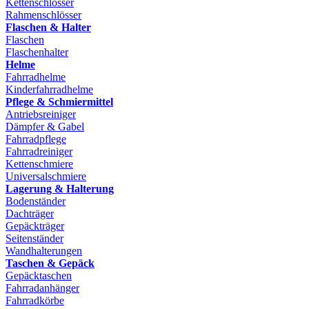
Kettenschlösser
Rahmenschlösser
Flaschen & Halter
Flaschen
Flaschenhalter
Helme
Fahrradhelme
Kinderfahrradhelme
Pflege & Schmiermittel
Antriebsreiniger
Dämpfer & Gabel
Fahrradpflege
Fahrradreiniger
Kettenschmiere
Universalschmiere
Lagerung & Halterung
Bodenständer
Dachträger
Gepäckträger
Seitenständer
Wandhalterungen
Taschen & Gepäck
Gepäcktaschen
Fahrradanhänger
Fahrradkörbe