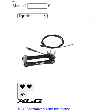
–
Maximal
€
XLC Spezialwerkzeug für interne