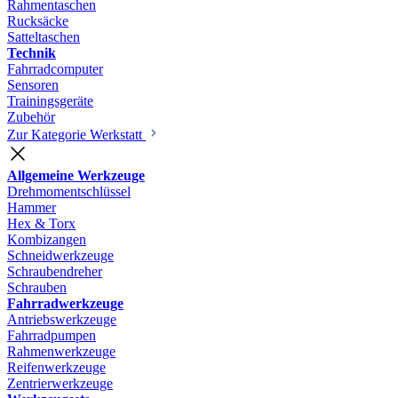
Rahmentaschen
Rucksäcke
Satteltaschen
Technik
Fahrradcomputer
Sensoren
Trainingsgeräte
Zubehör
Zur Kategorie Werkstatt
Allgemeine Werkzeuge
Drehmomentschlüssel
Hammer
Hex & Torx
Kombizangen
Schneidwerkzeuge
Schraubendreher
Schrauben
Fahrradwerkzeuge
Antriebswerkzeuge
Fahrradpumpen
Rahmenwerkzeuge
Reifenwerkzeuge
Zentrierwerkzeuge