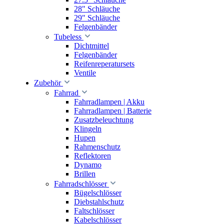
28" Schläuche
29" Schläuche
Felgenbänder
Tubeless
Dichtmittel
Felgenbänder
Reifenreperatursets
Ventile
Zubehör
Fahrrad
Fahrradlampen | Akku
Fahrradlampen | Batterie
Zusatzbeleuchtung
Klingeln
Hupen
Rahmenschutz
Reflektoren
Dynamo
Brillen
Fahrradschlösser
Bügelschlösser
Diebstahlschutz
Faltschlösser
Kabelschlösser