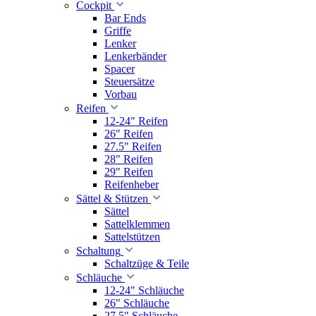
Cockpit
Bar Ends
Griffe
Lenker
Lenkerbänder
Spacer
Steuersätze
Vorbau
Reifen
12-24" Reifen
26" Reifen
27.5" Reifen
28" Reifen
29" Reifen
Reifenheber
Sättel & Stützen
Sättel
Sattelklemmen
Sattelstützen
Schaltung
Schaltzüge & Teile
Schläuche
12-24" Schläuche
26" Schläuche
27.5" Schläuche