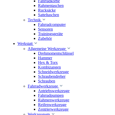
Fahrradkörbe
Rahmentaschen
Rucksäcke
Satteltaschen
Technik
Fahrradcomputer
Sensoren
Trainingsgeräte
Zubehör
Werkstatt
Allgemeine Werkzeuge
Drehmomentschlüssel
Hammer
Hex & Torx
Kombizangen
Schneidwerkzeuge
Schraubendreher
Schrauben
Fahrradwerkzeuge
Antriebswerkzeuge
Fahrradpumpen
Rahmenwerkzeuge
Reifenwerkzeuge
Zentrierwerkzeuge
Werkzeugsets