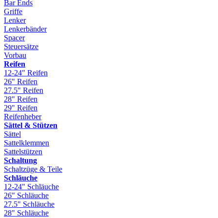
Bar Ends
Griffe
Lenker
Lenkerbänder
Spacer
Steuersätze
Vorbau
Reifen
12-24" Reifen
26" Reifen
27.5" Reifen
28" Reifen
29" Reifen
Reifenheber
Sättel & Stützen
Sättel
Sattelklemmen
Sattelstützen
Schaltung
Schaltzüge & Teile
Schläuche
12-24" Schläuche
26" Schläuche
27.5" Schläuche
28" Schläuche