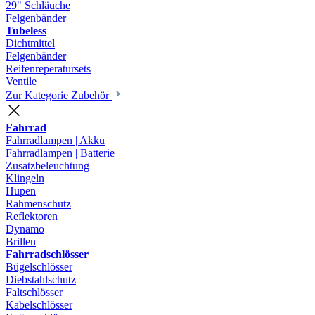
29" Schläuche
Felgenbänder
Tubeless
Dichtmittel
Felgenbänder
Reifenreperatursets
Ventile
Zur Kategorie Zubehör
Fahrrad
Fahrradlampen | Akku
Fahrradlampen | Batterie
Zusatzbeleuchtung
Klingeln
Hupen
Rahmenschutz
Reflektoren
Dynamo
Brillen
Fahrradschlösser
Bügelschlösser
Diebstahlschutz
Faltschlösser
Kabelschlösser