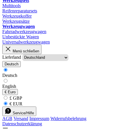
Werkzeugsets
Multitools
Reifenreparatursets
Werkzeugkoffer
Werkzeugsätze
Werkzeugwagen
Fahrradwerkzeugwagen
Unbestückte Wagen
Universalwerkzeugwagen
Menü schließen
Lieferland
Deutsch
Deutsch
English
€
Euro
£ GBP
€ EUR
Service/Hilfe
AGB
Versand
Impressum
Widerrufsbelehrung
Datenschutzerklärung