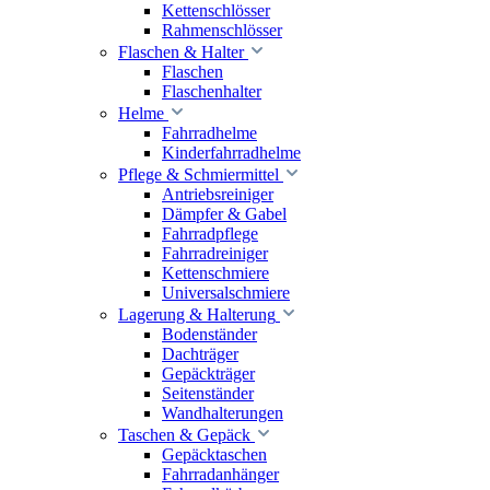
Kettenschlösser
Rahmenschlösser
Flaschen & Halter
Flaschen
Flaschenhalter
Helme
Fahrradhelme
Kinderfahrradhelme
Pflege & Schmiermittel
Antriebsreiniger
Dämpfer & Gabel
Fahrradpflege
Fahrradreiniger
Kettenschmiere
Universalschmiere
Lagerung & Halterung
Bodenständer
Dachträger
Gepäckträger
Seitenständer
Wandhalterungen
Taschen & Gepäck
Gepäcktaschen
Fahrradanhänger