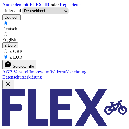
Anmelden mit
FLEX_ID
oder
Registrieren
Lieferland
Deutsch
Deutsch
English
€
Euro
£ GBP
€ EUR
Service/Hilfe
AGB
Versand
Impressum
Widerrufsbelehrung
Datenschutzerklärung