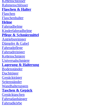
Kettenschlösser
Rahmenschlösser
Flaschen & Halter
Flaschen
Flaschenhalter
Helme
Fahrradhelme
Kinderfahrradhelme
Pflege & Schmiermittel
Antriebsreiniger
Dämpfer & Gabel
Fahrradpflege
Fahrradreiniger
Kettenschmiere
Universalschmiere
Lagerung & Halterung
Bodenständer
Dachträger
Gepäckträger
Seitenständer
Wandhalterungen
Taschen & Gepäck
Gepäcktaschen
Fahrradanhänger
Fahrradkörbe