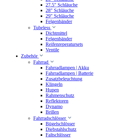
27.5" Schläuche
28" Schläuche
29" Schläuche
Felgenbänder
Tubeless
Dichtmittel
Felgenbänder
Reifenreperatursets
Ventile
Zubehör
Fahrrad
Fahrradlampen | Akku
Fahrradlampen | Batterie
Zusatzbeleuchtung
Klingeln
Hupen
Rahmenschutz
Reflektoren
Dynamo
Brillen
Fahrradschlösser
Bügelschlösser
Diebstahlschutz
Faltschlösser