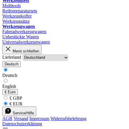
Werkzeugsets
Multitools
Reifenreparatursets
Werkzeugkoffer
Werkzeugsätze
Werkzeugwagen
Fahrradwerkzeugwagen
Unbestückte Wagen
Universalwerkzeugwagen
Menü schließen
Lieferland
Deutsch
Deutsch
English
€
Euro
£ GBP
€ EUR
Service/Hilfe
AGB
Versand
Impressum
Widerrufsbelehrung
Datenschutzerklärung