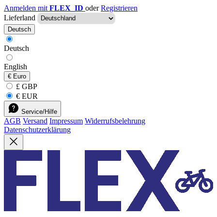
Anmelden mit
FLEX_ID
oder
Registrieren
Lieferland
Deutsch
Deutsch
English
€
Euro
£ GBP
€ EUR
Service/Hilfe
AGB
Versand
Impressum
Widerrufsbelehrung
Datenschutzerklärung