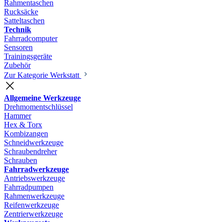
Rahmentaschen
Rucksäcke
Satteltaschen
Technik
Fahrradcomputer
Sensoren
Trainingsgeräte
Zubehör
Zur Kategorie Werkstatt
Allgemeine Werkzeuge
Drehmomentschlüssel
Hammer
Hex & Torx
Kombizangen
Schneidwerkzeuge
Schraubendreher
Schrauben
Fahrradwerkzeuge
Antriebswerkzeuge
Fahrradpumpen
Rahmenwerkzeuge
Reifenwerkzeuge
Zentrierwerkzeuge