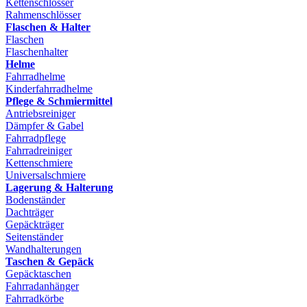
Kettenschlösser
Rahmenschlösser
Flaschen & Halter
Flaschen
Flaschenhalter
Helme
Fahrradhelme
Kinderfahrradhelme
Pflege & Schmiermittel
Antriebsreiniger
Dämpfer & Gabel
Fahrradpflege
Fahrradreiniger
Kettenschmiere
Universalschmiere
Lagerung & Halterung
Bodenständer
Dachträger
Gepäckträger
Seitenständer
Wandhalterungen
Taschen & Gepäck
Gepäcktaschen
Fahrradanhänger
Fahrradkörbe