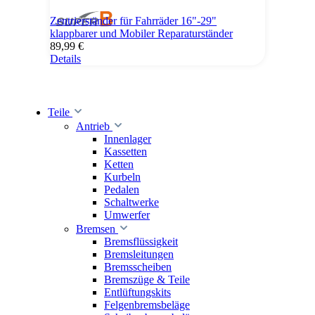
Zentrierständer für Fahrräder 16"-29"
klappbarer und Mobiler Reparaturständer
89,99 €
Details
Teile
Antrieb
Innenlager
Kassetten
Ketten
Kurbeln
Pedalen
Schaltwerke
Umwerfer
Bremsen
Bremsflüssigkeit
Bremsleitungen
Bremsscheiben
Bremszüge & Teile
Entlüftungskits
Felgenbremsbeläge