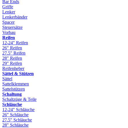
Bar Ends
Griffe
Lenker
Lenkerbänder
Spacer
Steuersätze
Vorbau
Reifen
12-24" Reifen
26" Reifen
27.5" Reifen
28" Reifen
29" Reifen
Reifenheber
Sättel & Stützen
Sättel
Sattelklemmen
Sattelstützen
Schaltung
Schaltzüge & Teile
Schläuche
12-24" Schläuche
26" Schläuche
27.5" Schläuche
28" Schläuche