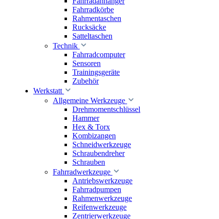
Fahrradanhänger
Fahrradkörbe
Rahmentaschen
Rucksäcke
Satteltaschen
Technik
Fahrradcomputer
Sensoren
Trainingsgeräte
Zubehör
Werkstatt
Allgemeine Werkzeuge
Drehmomentschlüssel
Hammer
Hex & Torx
Kombizangen
Schneidwerkzeuge
Schraubendreher
Schrauben
Fahrradwerkzeuge
Antriebswerkzeuge
Fahrradpumpen
Rahmenwerkzeuge
Reifenwerkzeuge
Zentrierwerkzeuge