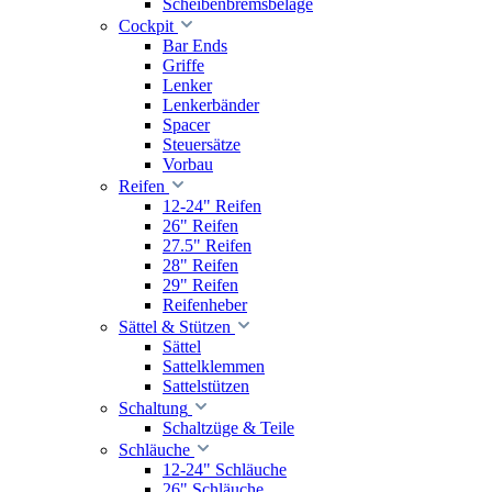
Scheibenbremsbeläge
Cockpit
Bar Ends
Griffe
Lenker
Lenkerbänder
Spacer
Steuersätze
Vorbau
Reifen
12-24" Reifen
26" Reifen
27.5" Reifen
28" Reifen
29" Reifen
Reifenheber
Sättel & Stützen
Sättel
Sattelklemmen
Sattelstützen
Schaltung
Schaltzüge & Teile
Schläuche
12-24" Schläuche
26" Schläuche