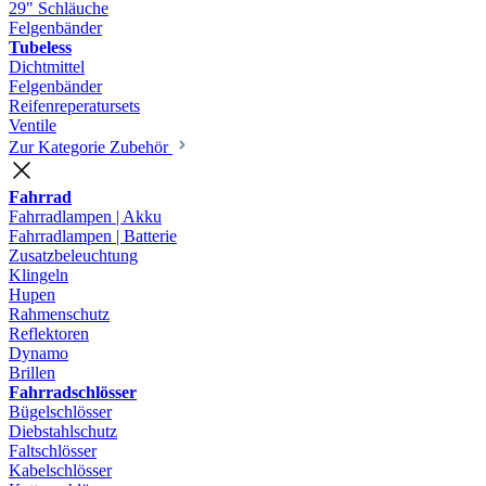
29" Schläuche
Felgenbänder
Tubeless
Dichtmittel
Felgenbänder
Reifenreperatursets
Ventile
Zur Kategorie Zubehör
Fahrrad
Fahrradlampen | Akku
Fahrradlampen | Batterie
Zusatzbeleuchtung
Klingeln
Hupen
Rahmenschutz
Reflektoren
Dynamo
Brillen
Fahrradschlösser
Bügelschlösser
Diebstahlschutz
Faltschlösser
Kabelschlösser