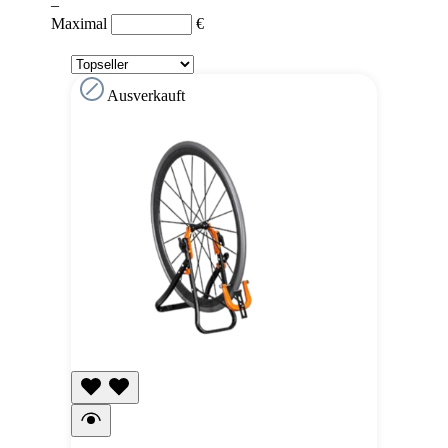
–
Maximal
€
Ausverkauft