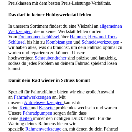
Preisklassen mit dem besten Preis-Leistungs-Verhältnis.
Das darf in keiner Hobbywerkstatt fehlen
In unserem Sortiment findest du eine Vielzahl an
allgemeinen
Werkzeugen
, die in keiner Werkstatt fehlen dürfen.
Vom
Drehmomentschlüssel
über
Hammer
,
Hex- und Torx-
Schlüssel
bis hin zu
Kombizangen
und
Schneidwerkzeugen
-
wir haben alles, was du brauchst, um dein Fahrrad optimal zu
warten und reparieren zu können. Unsere
hochwertigen
Schraubendreher
sind präzise und langlebig,
sodass du jedes Problem an deinem Fahrrad spielend lösen
kannst.
Damit dein Rad wieder in Schuss kommt
Speziell für Fahrradfahrer bieten wir eine große Auswahl
an
Fahrradwerkzeugen
an. Mit
unseren
Antriebswerkzeugen
kannst du
deine
Kette
und
Kassette
problemlos wechseln und warten.
Unsere
Fahrradpumpen
sorgen dafür, dass
deine
Reifen
immer den richtigen Druck haben. Für die
Wartung deines Rahmens bieten wir
spezielle
Rahmenwerkzeuge
an, mit denen du dein Fahrrad