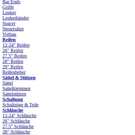
Bar Ends
Griffe
Lenker
Lenkerbänder
Spacer
Steuersätze
Vorbau
Reifen
12-24" Reifen
26" Reifen
27.5" Reifen
28" Reifen
29" Reifen
Reifenheber
Sättel & Stützen
Sättel
Sattelklemmen
Sattelstützen
Schaltung
Schaltzüge & Teile
Schläuche
12-24" Schläuche
26" Schläuche
27.5" Schläuche
28" Schläuche