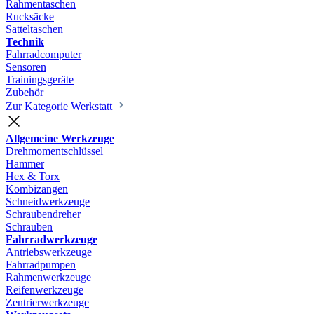
Rahmentaschen
Rucksäcke
Satteltaschen
Technik
Fahrradcomputer
Sensoren
Trainingsgeräte
Zubehör
Zur Kategorie Werkstatt
Allgemeine Werkzeuge
Drehmomentschlüssel
Hammer
Hex & Torx
Kombizangen
Schneidwerkzeuge
Schraubendreher
Schrauben
Fahrradwerkzeuge
Antriebswerkzeuge
Fahrradpumpen
Rahmenwerkzeuge
Reifenwerkzeuge
Zentrierwerkzeuge