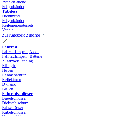
29" Schläuche
Felgenbänder
Tubeless
Dichtmittel
Felgenbänder
Reifenreperatursets
Ventile
Zur Kategorie Zubehör
Fahrrad
Fahrradlampen | Akku
Fahrradlampen | Batterie
Zusatzbeleuchtung
Klingeln
Hupen
Rahmenschutz
Reflektoren
Dynamo
Brillen
Fahrradschlösser
Bügelschlösser
Diebstahlschutz
Faltschlösser
Kabelschlösser