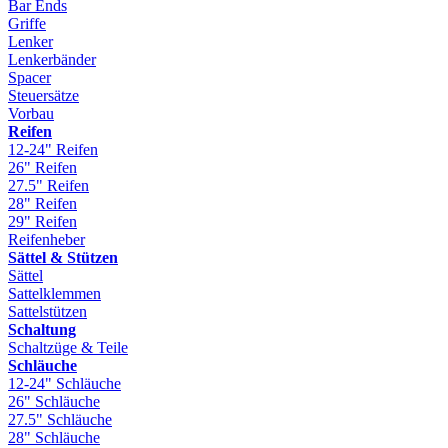
Bar Ends
Griffe
Lenker
Lenkerbänder
Spacer
Steuersätze
Vorbau
Reifen
12-24" Reifen
26" Reifen
27.5" Reifen
28" Reifen
29" Reifen
Reifenheber
Sättel & Stützen
Sättel
Sattelklemmen
Sattelstützen
Schaltung
Schaltzüge & Teile
Schläuche
12-24" Schläuche
26" Schläuche
27.5" Schläuche
28" Schläuche