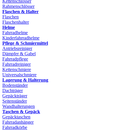
Kettenschlösser
Rahmenschlösser
Flaschen & Halter
Flaschen
Flaschenhalter
Helme
Fahrradhelme
Kinderfahrradhelme
Pflege & Schmiermittel
Antriebsreiniger
Dämpfer & Gabel
Fahrradpflege
Fahrradreiniger
Kettenschmiere
Universalschmiere
Lagerung & Halterung
Bodenständer
Dachträger
Gepäckträger
Seitenständer
Wandhalterungen
Taschen & Gepäck
Gepäcktaschen
Fahrradanhänger
Fahrradkörbe