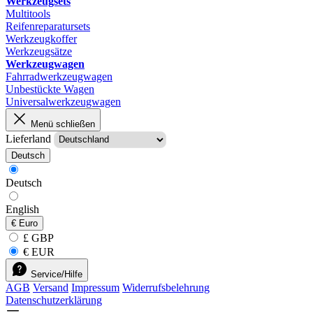
Werkzeugsets
Multitools
Reifenreparatursets
Werkzeugkoffer
Werkzeugsätze
Werkzeugwagen
Fahrradwerkzeugwagen
Unbestückte Wagen
Universalwerkzeugwagen
Menü schließen
Lieferland
Deutsch
Deutsch
English
€
Euro
£ GBP
€ EUR
Service/Hilfe
AGB
Versand
Impressum
Widerrufsbelehrung
Datenschutzerklärung