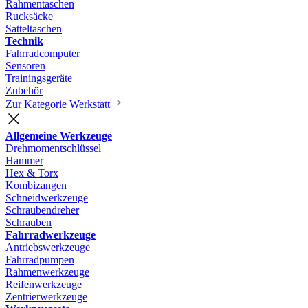
Rahmentaschen
Rucksäcke
Satteltaschen
Technik
Fahrradcomputer
Sensoren
Trainingsgeräte
Zubehör
Zur Kategorie Werkstatt
Allgemeine Werkzeuge
Drehmomentschlüssel
Hammer
Hex & Torx
Kombizangen
Schneidwerkzeuge
Schraubendreher
Schrauben
Fahrradwerkzeuge
Antriebswerkzeuge
Fahrradpumpen
Rahmenwerkzeuge
Reifenwerkzeuge
Zentrierwerkzeuge