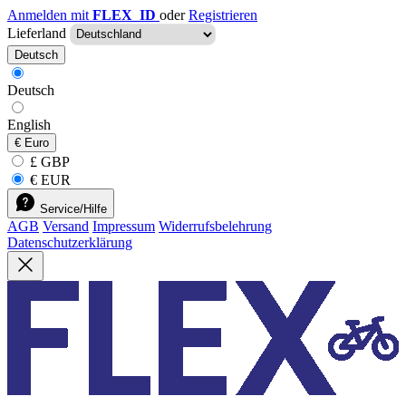
Anmelden mit
FLEX_ID
oder
Registrieren
Lieferland
Deutsch
Deutsch
English
€
Euro
£ GBP
€ EUR
Service/Hilfe
AGB
Versand
Impressum
Widerrufsbelehrung
Datenschutzerklärung