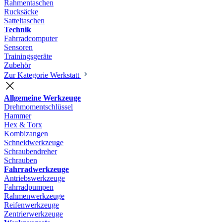
Rahmentaschen
Rucksäcke
Satteltaschen
Technik
Fahrradcomputer
Sensoren
Trainingsgeräte
Zubehör
Zur Kategorie Werkstatt
Allgemeine Werkzeuge
Drehmomentschlüssel
Hammer
Hex & Torx
Kombizangen
Schneidwerkzeuge
Schraubendreher
Schrauben
Fahrradwerkzeuge
Antriebswerkzeuge
Fahrradpumpen
Rahmenwerkzeuge
Reifenwerkzeuge
Zentrierwerkzeuge