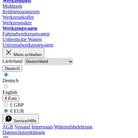
Werkzeugsets
Multitools
Reifenreparatursets
Werkzeugkoffer
Werkzeugsätze
Werkzeugwagen
Fahrradwerkzeugwagen
Unbestückte Wagen
Universalwerkzeugwagen
Menü schließen
Lieferland
Deutsch
Deutsch
English
€
Euro
£ GBP
€ EUR
Service/Hilfe
AGB
Versand
Impressum
Widerrufsbelehrung
Datenschutzerklärung