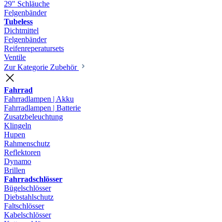
29" Schläuche
Felgenbänder
Tubeless
Dichtmittel
Felgenbänder
Reifenreperatursets
Ventile
Zur Kategorie Zubehör
Fahrrad
Fahrradlampen | Akku
Fahrradlampen | Batterie
Zusatzbeleuchtung
Klingeln
Hupen
Rahmenschutz
Reflektoren
Dynamo
Brillen
Fahrradschlösser
Bügelschlösser
Diebstahlschutz
Faltschlösser
Kabelschlösser