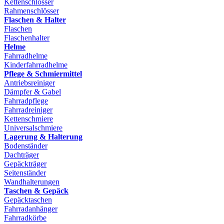
Kettenschlösser
Rahmenschlösser
Flaschen & Halter
Flaschen
Flaschenhalter
Helme
Fahrradhelme
Kinderfahrradhelme
Pflege & Schmiermittel
Antriebsreiniger
Dämpfer & Gabel
Fahrradpflege
Fahrradreiniger
Kettenschmiere
Universalschmiere
Lagerung & Halterung
Bodenständer
Dachträger
Gepäckträger
Seitenständer
Wandhalterungen
Taschen & Gepäck
Gepäcktaschen
Fahrradanhänger
Fahrradkörbe