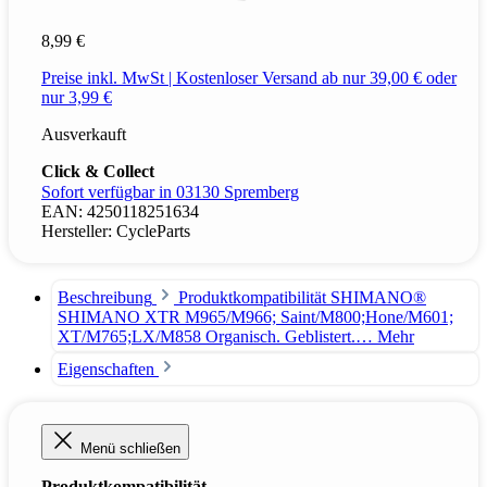
8,99 €
Preise inkl. MwSt | Kostenloser Versand ab nur 39,00 € oder
nur 3,99 €
Ausverkauft
Click & Collect
Sofort verfügbar in 03130 Spremberg
EAN:
4250118251634
Hersteller:
CycleParts
Beschreibung
Produktkompatibilität SHIMANO®
SHIMANO XTR M965/M966; Saint/M800;Hone/M601;
XT/M765;LX/M858 Organisch. Geblistert.…
Mehr
Eigenschaften
Menü schließen
Produktkompatibilität