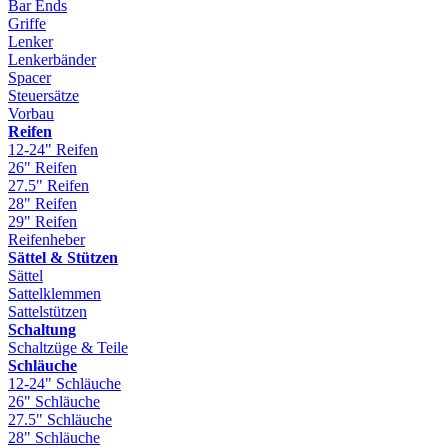
Bar Ends
Griffe
Lenker
Lenkerbänder
Spacer
Steuersätze
Vorbau
Reifen
12-24" Reifen
26" Reifen
27.5" Reifen
28" Reifen
29" Reifen
Reifenheber
Sättel & Stützen
Sättel
Sattelklemmen
Sattelstützen
Schaltung
Schaltzüge & Teile
Schläuche
12-24" Schläuche
26" Schläuche
27.5" Schläuche
28" Schläuche