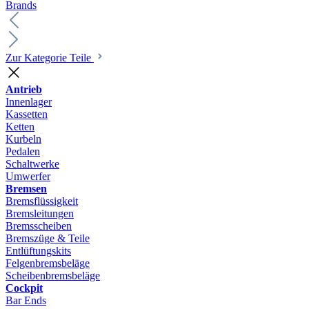
Brands
Zur Kategorie Teile
Antrieb
Innenlager
Kassetten
Ketten
Kurbeln
Pedalen
Schaltwerke
Umwerfer
Bremsen
Bremsflüssigkeit
Bremsleitungen
Bremsscheiben
Bremszüge & Teile
Entlüftungskits
Felgenbremsbeläge
Scheibenbremsbeläge
Cockpit
Bar Ends