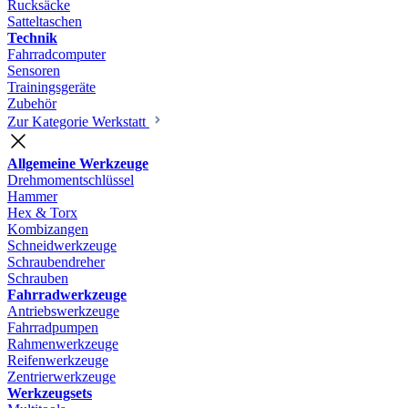
Rucksäcke
Satteltaschen
Technik
Fahrradcomputer
Sensoren
Trainingsgeräte
Zubehör
Zur Kategorie Werkstatt
Allgemeine Werkzeuge
Drehmomentschlüssel
Hammer
Hex & Torx
Kombizangen
Schneidwerkzeuge
Schraubendreher
Schrauben
Fahrradwerkzeuge
Antriebswerkzeuge
Fahrradpumpen
Rahmenwerkzeuge
Reifenwerkzeuge
Zentrierwerkzeuge
Werkzeugsets