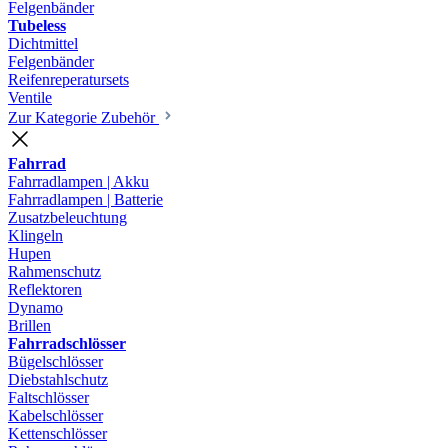
Felgenbänder
Tubeless
Dichtmittel
Felgenbänder
Reifenreperatursets
Ventile
Zur Kategorie Zubehör
Fahrrad
Fahrradlampen | Akku
Fahrradlampen | Batterie
Zusatzbeleuchtung
Klingeln
Hupen
Rahmenschutz
Reflektoren
Dynamo
Brillen
Fahrradschlösser
Bügelschlösser
Diebstahlschutz
Faltschlösser
Kabelschlösser
Kettenschlösser