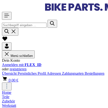
Menü schließen
Dein Konto
Anmelden mit
FLEX_ID
oder
registrieren
Übersicht
Persönliches Profil
Adressen
Zahlungsarten
Bestellungen
0,00 €
Home
Teile
Zubehör
Werkstatt