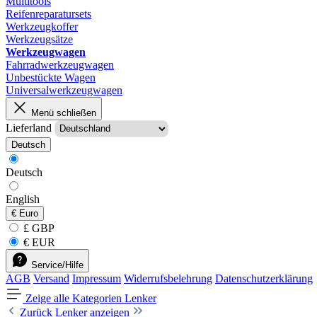
Multitools
Reifenreparatursets
Werkzeugkoffer
Werkzeugsätze
Werkzeugwagen
Fahrradwerkzeugwagen
Unbestückte Wagen
Universalwerkzeugwagen
Menü schließen
Lieferland
Deutsch
Deutsch
English
€
Euro
£ GBP
€ EUR
Service/Hilfe
AGB
Versand
Impressum
Widerrufsbelehrung
Datenschutzerklärung
Zeige alle Kategorien
Lenker
Zurück
Lenker anzeigen