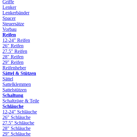
Griffe
Lenker
Lenkerbänder
Spacer
Steuersätze
Vorbau
Reifen
12-24" Reifen
26" Reifen
27.5" Reifen
28" Reifen
29" Reifen
Reifenheber
Sättel & Stützen
Sättel
Sattelklemmen
Sattelstützen
Schaltung
Schaltzüge & Teile
Schläuche
12-24" Schläuche
26" Schläuche
27.5" Schläuche
28" Schläuche
29" Schläuche