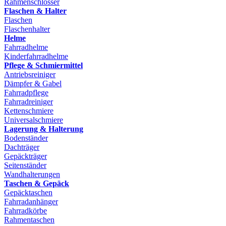
Rahmenschlösser
Flaschen & Halter
Flaschen
Flaschenhalter
Helme
Fahrradhelme
Kinderfahrradhelme
Pflege & Schmiermittel
Antriebsreiniger
Dämpfer & Gabel
Fahrradpflege
Fahrradreiniger
Kettenschmiere
Universalschmiere
Lagerung & Halterung
Bodenständer
Dachträger
Gepäckträger
Seitenständer
Wandhalterungen
Taschen & Gepäck
Gepäcktaschen
Fahrradanhänger
Fahrradkörbe
Rahmentaschen