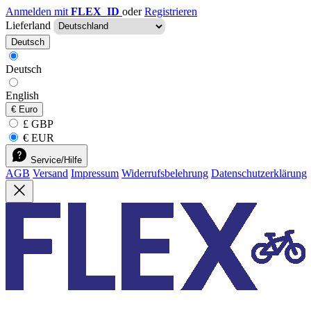
Anmelden mit
FLEX_ID
oder
Registrieren
Lieferland
Deutsch
Deutsch
English
€
Euro
£ GBP
€ EUR
Service/Hilfe
AGB
Versand
Impressum
Widerrufsbelehrung
Datenschutzerklärung