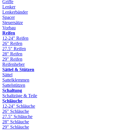
Griffe
Lenker
Lenkerbänder
Spacer
Steuersätze
Vorbau
Reifen
12-24" Reifen
26" Reifen
27.5" Reifen
28" Reifen
29" Reifen
Reifenheber
Sättel & Stützen
Sättel
Sattelklemmen
Sattelstützen
Schaltung
Schaltzüge & Teile
Schläuche
12-24" Schläuche
26" Schläuche
27.5" Schläuche
28" Schläuche
29" Schläuche