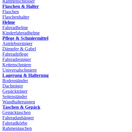
Rahmenschlösser
Flaschen & Halter
Flaschen
Flaschenhalter
Helme
Fahrradhelme
Kinderfahrradhelme
Pflege & Schmiermittel
Antriebsreiniger
Dämpfer & Gabel
Fahrradpflege
Fahrradreiniger
Kettenschmiere
Universalschmiere
Lagerung & Halterung
Bodenständer
Dachträger
Gepäckträger
Seitenständer
Wandhalterungen
Taschen & Gepäck
Gepäcktaschen
Fahrradanhänger
Fahrradkörbe
Rahmentaschen