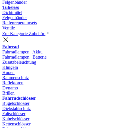
Felgenbänder
Tubeless
Dichtmittel
Felgenbänder
Reifenreperatursets
Ventile
Zur Kategorie Zubehör
Fahrrad
Fahrradlampen | Akku
Fahrradlampen | Batterie
Zusatzbeleuchtung
Klingeln
Hupen
Rahmenschutz
Reflektoren
Dynamo
Brillen
Fahrradschlösser
Bügelschlösser
Diebstahlschutz
Faltschlösser
Kabelschlösser
Kettenschlösser