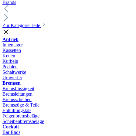
Brands
Zur Kategorie Teile
Antrieb
Innenlager
Kassetten
Ketten
Kurbeln
Pedalen
Schaltwerke
Umwerfer
Bremsen
Bremsflüssigkeit
Bremsleitungen
Bremsscheiben
Bremszüge & Teile
Entlüftungskits
Felgenbremsbeläge
Scheibenbremsbeläge
Cockpit
Bar Ends