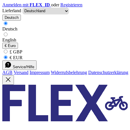
Anmelden mit
FLEX_ID
oder
Registrieren
Lieferland
Deutsch
Deutsch
English
€
Euro
£ GBP
€ EUR
Service/Hilfe
AGB
Versand
Impressum
Widerrufsbelehrung
Datenschutzerklärung