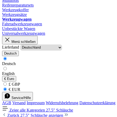
Multitools
Reifenreparatursets
Werkzeugkoffer
Werkzeugsätze
Werkzeugwagen
Fahrradwerkzeugwagen
Unbestückte Wagen
Universalwerkzeugwagen
Menü schließen
Lieferland
Deutsch
Deutsch
English
€
Euro
£ GBP
€ EUR
Service/Hilfe
AGB
Versand
Impressum
Widerrufsbelehrung
Datenschutzerklärung
Zeige alle Kategorien
27.5" Schläuche
Zurück
27.5" Schläuche anzeigen