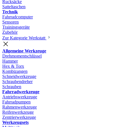
Rucksäcke
Satteltaschen
Technik
Fahrradcomputer
Sensoren
Trainingsgeräte
Zubehör
Zur Kategorie Werkstatt
Allgemeine Werkzeuge
Drehmomentschlüssel
Hammer
Hex & Torx
Kombizangen
Schneidwerkzeuge
Schraubendreher
Schrauben
Fahrradwerkzeuge
Antriebswerkzeuge
Fahrradpumpen
Rahmenwerkzeuge
Reifenwerkzeuge
Zentrierwerkzeuge
Werkzeugsets