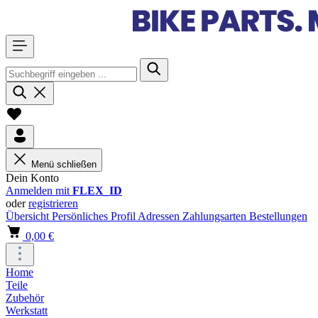
Menü schließen
Dein Konto
Anmelden mit
FLEX_ID
oder
registrieren
Übersicht
Persönliches Profil
Adressen
Zahlungsarten
Bestellungen
0,00 €
Home
Teile
Zubehör
Werkstatt