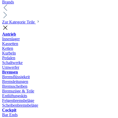
Brands
Zur Kategorie Teile
Antrieb
Innenlager
Kassetten
Ketten
Kurbeln
Pedalen
Schaltwerke
Umwerfer
Bremsen
Bremsflüssigkeit
Bremsleitungen
Bremsscheiben
Bremszüge & Teile
Entlüftungskits
Felgenbremsbeläge
Scheibenbremsbeläge
Cockpit
Bar Ends