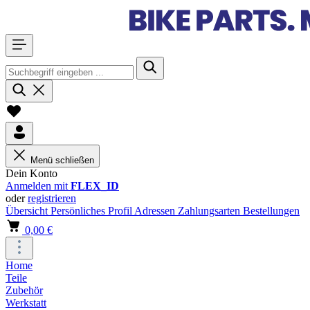
Menü schließen
Dein Konto
Anmelden mit
FLEX_ID
oder
registrieren
Übersicht
Persönliches Profil
Adressen
Zahlungsarten
Bestellungen
0,00 €
Home
Teile
Zubehör
Werkstatt