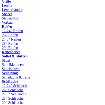
Griffe
Lenker
Lenkerbänder
Spacer
Steuersätze
Vorbau
Reifen
12-24" Reifen
26" Reifen
27.5" Reifen
28" Reifen
29" Reifen
Reifenheber
Sättel & Stützen
Sättel
Sattelklemmen
Sattelstützen
Schaltung
Schaltzüge & Teile
Schläuche
12-24" Schläuche
26" Schläuche
27.5" Schläuche
28" Schläuche
29" Schläuche