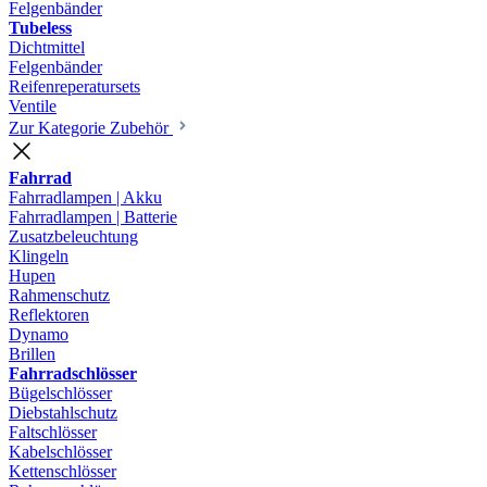
Felgenbänder
Tubeless
Dichtmittel
Felgenbänder
Reifenreperatursets
Ventile
Zur Kategorie Zubehör
Fahrrad
Fahrradlampen | Akku
Fahrradlampen | Batterie
Zusatzbeleuchtung
Klingeln
Hupen
Rahmenschutz
Reflektoren
Dynamo
Brillen
Fahrradschlösser
Bügelschlösser
Diebstahlschutz
Faltschlösser
Kabelschlösser
Kettenschlösser