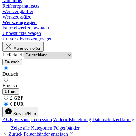
Multitools
Reifenreparatursets
Werkzeugkoffer
Werkzeugsätze
Werkzeugwagen
Fahrradwerkzeugwagen
Unbestückte Wagen
Universalwerkzeugwagen
Menü schließen
Lieferland
Deutsch
Deutsch
English
€
Euro
£ GBP
€ EUR
Service/Hilfe
AGB
Versand
Impressum
Widerrufsbelehrung
Datenschutzerklärung
Zeige alle Kategorien
Felgenbänder
Zurück
Felgenbänder anzeigen