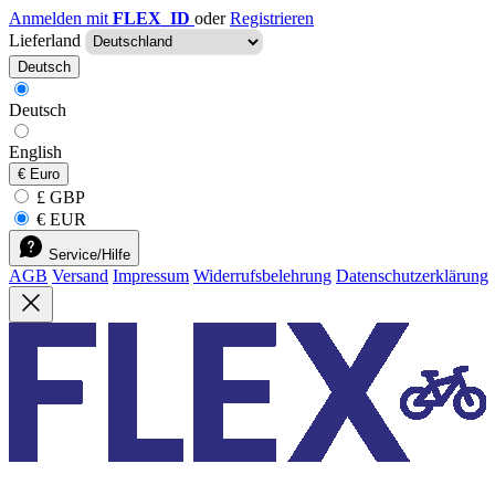
Anmelden mit
FLEX_ID
oder
Registrieren
Lieferland
Deutsch
Deutsch
English
€
Euro
£ GBP
€ EUR
Service/Hilfe
AGB
Versand
Impressum
Widerrufsbelehrung
Datenschutzerklärung