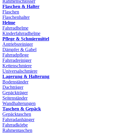
Rahmenschlösser
Flaschen & Halter
Flaschen
Flaschenhalter
Helme
Fahrradhelme
Kinderfahrradhelme
Pflege & Schmiermittel
Antriebsreiniger
Dämpfer & Gabel
Fahrradpflege
Fahrradreiniger
Kettenschmiere
Universalschmiere
Lagerung & Halterung
Bodenständer
Dachträger
Gepäckträger
Seitenständer
Wandhalterungen
Taschen & Gepäck
Gepäcktaschen
Fahrradanhänger
Fahrradkörbe
Rahmentaschen