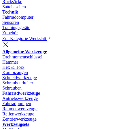
Rucksäcke
Satteltaschen
Technik
Fahrradcomputer
Sensoren
Trainingsgeräte
Zubehör
Zur Kategorie Werkstatt
Allgemeine Werkzeuge
Drehmomentschlüssel
Hammer
Hex & Torx
Kombizangen
Schneidwerkzeuge
Schraubendreher
Schrauben
Fahrradwerkzeuge
Antriebswerkzeuge
Fahrradpumpen
Rahmenwerkzeuge
Reifenwerkzeuge
Zentrierwerkzeuge
Werkzeugsets