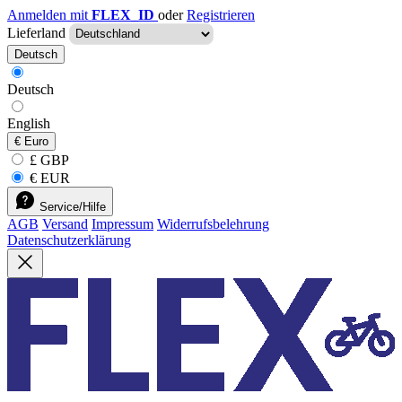
Anmelden mit
FLEX_ID
oder
Registrieren
Lieferland
Deutsch
Deutsch
English
€
Euro
£ GBP
€ EUR
Service/Hilfe
AGB
Versand
Impressum
Widerrufsbelehrung
Datenschutzerklärung