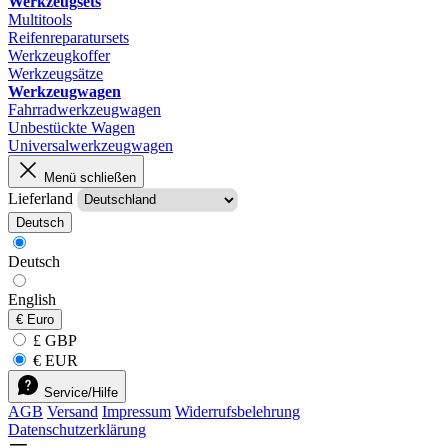
Werkzeugsets
Multitools
Reifenreparatursets
Werkzeugkoffer
Werkzeugsätze
Werkzeugwagen
Fahrradwerkzeugwagen
Unbestückte Wagen
Universalwerkzeugwagen
Menü schließen
Lieferland
Deutsch
Deutsch
English
€
Euro
£ GBP
€ EUR
Service/Hilfe
AGB
Versand
Impressum
Widerrufsbelehrung
Datenschutzerklärung