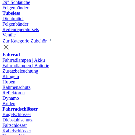
29" Schläuche
Felgenbänder
Tubeless
Dichtmittel
Felgenbänder
Reifenreperatursets
Ventile
Zur Kategorie Zubehör
Fahrrad
Fahrradlampen | Akku
Fahrradlampen | Batterie
Zusatzbeleuchtung
Klingeln
Hupen
Rahmenschutz
Reflektoren
Dynamo
Brillen
Fahrradschlösser
Bügelschlösser
Diebstahlschutz
Faltschlösser
Kabelschlösser