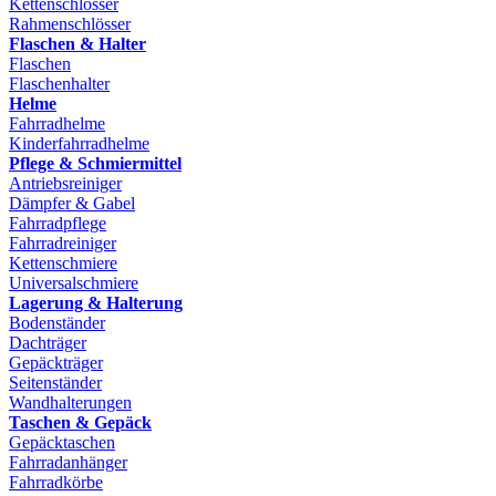
Kettenschlösser
Rahmenschlösser
Flaschen & Halter
Flaschen
Flaschenhalter
Helme
Fahrradhelme
Kinderfahrradhelme
Pflege & Schmiermittel
Antriebsreiniger
Dämpfer & Gabel
Fahrradpflege
Fahrradreiniger
Kettenschmiere
Universalschmiere
Lagerung & Halterung
Bodenständer
Dachträger
Gepäckträger
Seitenständer
Wandhalterungen
Taschen & Gepäck
Gepäcktaschen
Fahrradanhänger
Fahrradkörbe