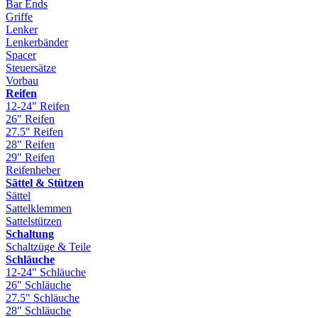
Bar Ends
Griffe
Lenker
Lenkerbänder
Spacer
Steuersätze
Vorbau
Reifen
12-24" Reifen
26" Reifen
27.5" Reifen
28" Reifen
29" Reifen
Reifenheber
Sättel & Stützen
Sättel
Sattelklemmen
Sattelstützen
Schaltung
Schaltzüge & Teile
Schläuche
12-24" Schläuche
26" Schläuche
27.5" Schläuche
28" Schläuche