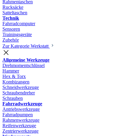
Rahmentaschen
Rucksäcke
Satteltaschen
Technik
Fahrradcomputer
Sensoren
Trainingsgeräte
Zubehör
Zur Kategorie Werkstatt
Allgemeine Werkzeuge
Drehmomentschlüssel
Hammer
Hex & Torx
Kombizangen
Schneidwerkzeuge
Schraubendreher
Schrauben
Fahrradwerkzeuge
Antriebswerkzeuge
Fahrradpumpen
Rahmenwerkzeuge
Reifenwerkzeuge
Zentrierwerkzeuge