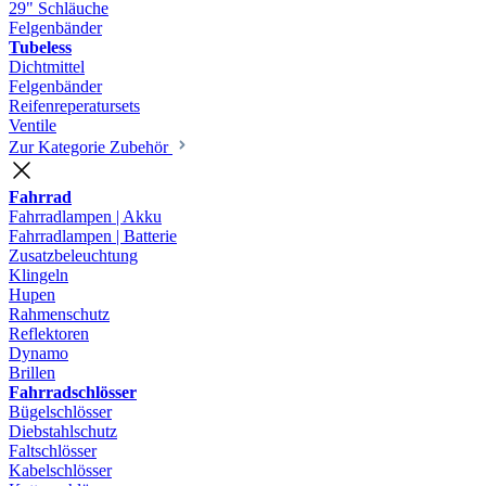
29" Schläuche
Felgenbänder
Tubeless
Dichtmittel
Felgenbänder
Reifenreperatursets
Ventile
Zur Kategorie Zubehör
Fahrrad
Fahrradlampen | Akku
Fahrradlampen | Batterie
Zusatzbeleuchtung
Klingeln
Hupen
Rahmenschutz
Reflektoren
Dynamo
Brillen
Fahrradschlösser
Bügelschlösser
Diebstahlschutz
Faltschlösser
Kabelschlösser