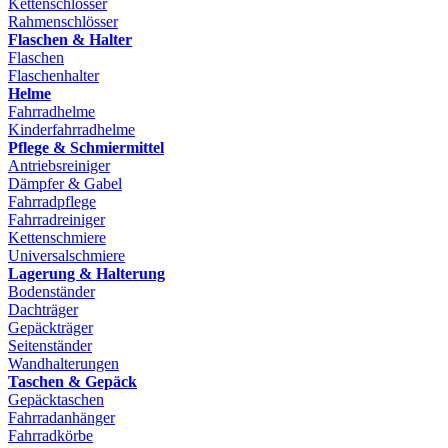
Kettenschlösser
Rahmenschlösser
Flaschen & Halter
Flaschen
Flaschenhalter
Helme
Fahrradhelme
Kinderfahrradhelme
Pflege & Schmiermittel
Antriebsreiniger
Dämpfer & Gabel
Fahrradpflege
Fahrradreiniger
Kettenschmiere
Universalschmiere
Lagerung & Halterung
Bodenständer
Dachträger
Gepäckträger
Seitenständer
Wandhalterungen
Taschen & Gepäck
Gepäcktaschen
Fahrradanhänger
Fahrradkörbe