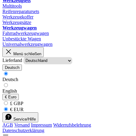
Werkzeugsets
Multitools
Reifenreparatursets
Werkzeugkoffer
Werkzeugsätze
Werkzeugwagen
Fahrradwerkzeugwagen
Unbestückte Wagen
Universalwerkzeugwagen
Menü schließen
Lieferland
Deutsch
Deutsch
English
€
Euro
£ GBP
€ EUR
Service/Hilfe
AGB
Versand
Impressum
Widerrufsbelehrung
Datenschutzerklärung