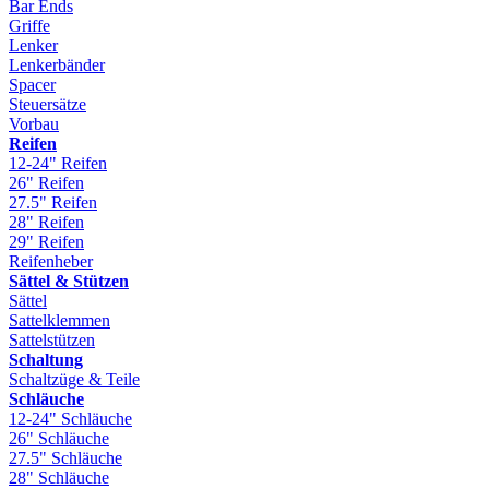
Bar Ends
Griffe
Lenker
Lenkerbänder
Spacer
Steuersätze
Vorbau
Reifen
12-24" Reifen
26" Reifen
27.5" Reifen
28" Reifen
29" Reifen
Reifenheber
Sättel & Stützen
Sättel
Sattelklemmen
Sattelstützen
Schaltung
Schaltzüge & Teile
Schläuche
12-24" Schläuche
26" Schläuche
27.5" Schläuche
28" Schläuche