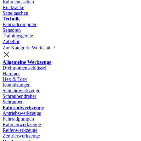
Rahmentaschen
Rucksäcke
Satteltaschen
Technik
Fahrradcomputer
Sensoren
Trainingsgeräte
Zubehör
Zur Kategorie Werkstatt
Allgemeine Werkzeuge
Drehmomentschlüssel
Hammer
Hex & Torx
Kombizangen
Schneidwerkzeuge
Schraubendreher
Schrauben
Fahrradwerkzeuge
Antriebswerkzeuge
Fahrradpumpen
Rahmenwerkzeuge
Reifenwerkzeuge
Zentrierwerkzeuge