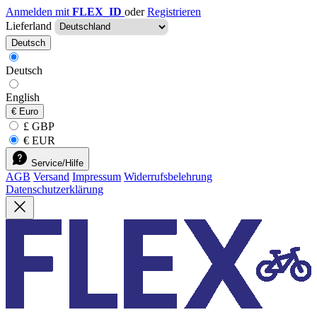
Anmelden mit
FLEX_ID
oder
Registrieren
Lieferland
Deutsch
Deutsch
English
€
Euro
£ GBP
€ EUR
Service/Hilfe
AGB
Versand
Impressum
Widerrufsbelehrung
Datenschutzerklärung