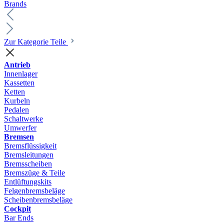
Brands
Zur Kategorie Teile
Antrieb
Innenlager
Kassetten
Ketten
Kurbeln
Pedalen
Schaltwerke
Umwerfer
Bremsen
Bremsflüssigkeit
Bremsleitungen
Bremsscheiben
Bremszüge & Teile
Entlüftungskits
Felgenbremsbeläge
Scheibenbremsbeläge
Cockpit
Bar Ends