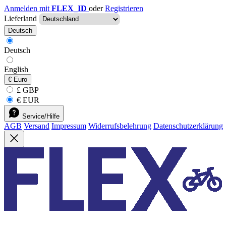
Anmelden mit
FLEX_ID
oder
Registrieren
Lieferland
Deutsch
Deutsch
English
€
Euro
£ GBP
€ EUR
Service/Hilfe
AGB
Versand
Impressum
Widerrufsbelehrung
Datenschutzerklärung