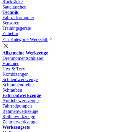
Rucksäcke
Satteltaschen
Technik
Fahrradcomputer
Sensoren
Trainingsgeräte
Zubehör
Zur Kategorie Werkstatt
Allgemeine Werkzeuge
Drehmomentschlüssel
Hammer
Hex & Torx
Kombizangen
Schneidwerkzeuge
Schraubendreher
Schrauben
Fahrradwerkzeuge
Antriebswerkzeuge
Fahrradpumpen
Rahmenwerkzeuge
Reifenwerkzeuge
Zentrierwerkzeuge
Werkzeugsets