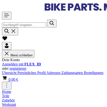
Menü schließen
Dein Konto
Anmelden mit
FLEX_ID
oder
registrieren
Übersicht
Persönliches Profil
Adressen
Zahlungsarten
Bestellungen
0,00 €
Home
Teile
Zubehör
Werkstatt