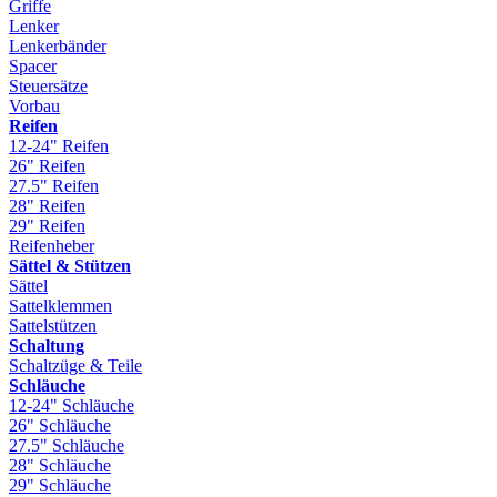
Griffe
Lenker
Lenkerbänder
Spacer
Steuersätze
Vorbau
Reifen
12-24" Reifen
26" Reifen
27.5" Reifen
28" Reifen
29" Reifen
Reifenheber
Sättel & Stützen
Sättel
Sattelklemmen
Sattelstützen
Schaltung
Schaltzüge & Teile
Schläuche
12-24" Schläuche
26" Schläuche
27.5" Schläuche
28" Schläuche
29" Schläuche