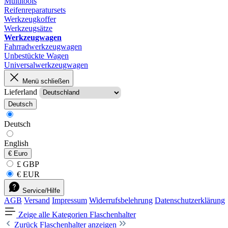
Multitools
Reifenreparatursets
Werkzeugkoffer
Werkzeugsätze
Werkzeugwagen
Fahrradwerkzeugwagen
Unbestückte Wagen
Universalwerkzeugwagen
Menü schließen
Lieferland
Deutsch
Deutsch
English
€
Euro
£ GBP
€ EUR
Service/Hilfe
AGB
Versand
Impressum
Widerrufsbelehrung
Datenschutzerklärung
Zeige alle Kategorien
Flaschenhalter
Zurück
Flaschenhalter anzeigen