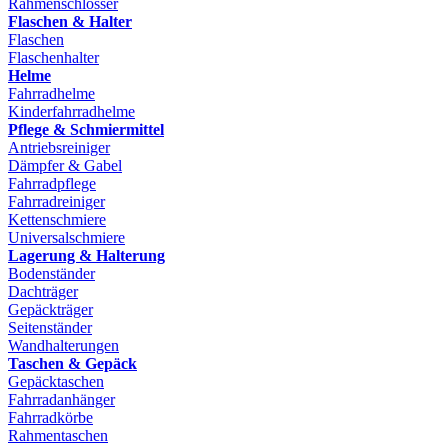
Rahmenschlösser
Flaschen & Halter
Flaschen
Flaschenhalter
Helme
Fahrradhelme
Kinderfahrradhelme
Pflege & Schmiermittel
Antriebsreiniger
Dämpfer & Gabel
Fahrradpflege
Fahrradreiniger
Kettenschmiere
Universalschmiere
Lagerung & Halterung
Bodenständer
Dachträger
Gepäckträger
Seitenständer
Wandhalterungen
Taschen & Gepäck
Gepäcktaschen
Fahrradanhänger
Fahrradkörbe
Rahmentaschen