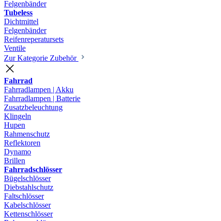
Felgenbänder
Tubeless
Dichtmittel
Felgenbänder
Reifenreperatursets
Ventile
Zur Kategorie Zubehör
Fahrrad
Fahrradlampen | Akku
Fahrradlampen | Batterie
Zusatzbeleuchtung
Klingeln
Hupen
Rahmenschutz
Reflektoren
Dynamo
Brillen
Fahrradschlösser
Bügelschlösser
Diebstahlschutz
Faltschlösser
Kabelschlösser
Kettenschlösser