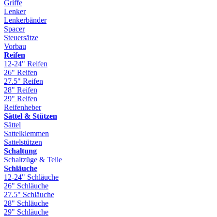
Griffe
Lenker
Lenkerbänder
Spacer
Steuersätze
Vorbau
Reifen
12-24" Reifen
26" Reifen
27.5" Reifen
28" Reifen
29" Reifen
Reifenheber
Sättel & Stützen
Sättel
Sattelklemmen
Sattelstützen
Schaltung
Schaltzüge & Teile
Schläuche
12-24" Schläuche
26" Schläuche
27.5" Schläuche
28" Schläuche
29" Schläuche