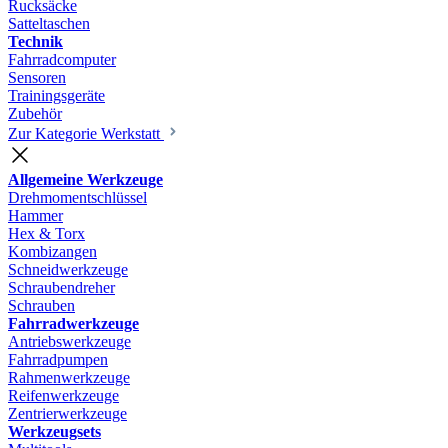
Rucksäcke
Satteltaschen
Technik
Fahrradcomputer
Sensoren
Trainingsgeräte
Zubehör
Zur Kategorie Werkstatt
Allgemeine Werkzeuge
Drehmomentschlüssel
Hammer
Hex & Torx
Kombizangen
Schneidwerkzeuge
Schraubendreher
Schrauben
Fahrradwerkzeuge
Antriebswerkzeuge
Fahrradpumpen
Rahmenwerkzeuge
Reifenwerkzeuge
Zentrierwerkzeuge
Werkzeugsets