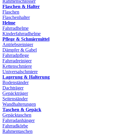
Rahmenschlösser
Flaschen & Halter
Flaschen
Flaschenhalter
Helme
Fahrradhelme
Kinderfahrradhelme
Pflege & Schmiermittel
Antriebsreiniger
Dämpfer & Gabel
Fahrradpflege
Fahrradreiniger
Kettenschmiere
Universalschmiere
Lagerung & Halterung
Bodenständer
Dachträger
Gepäckträger
Seitenständer
Wandhalterungen
Taschen & Gepäck
Gepäcktaschen
Fahrradanhänger
Fahrradkörbe
Rahmentaschen