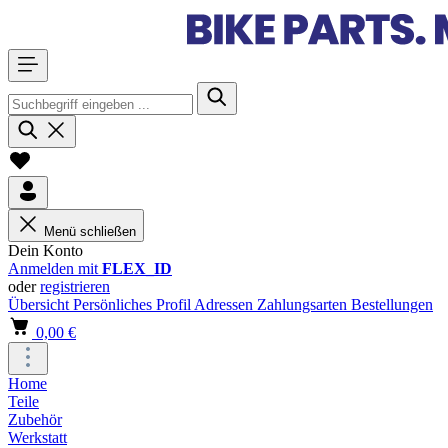
Menü schließen
Dein Konto
Anmelden mit
FLEX_ID
oder
registrieren
Übersicht
Persönliches Profil
Adressen
Zahlungsarten
Bestellungen
0,00 €
Home
Teile
Zubehör
Werkstatt