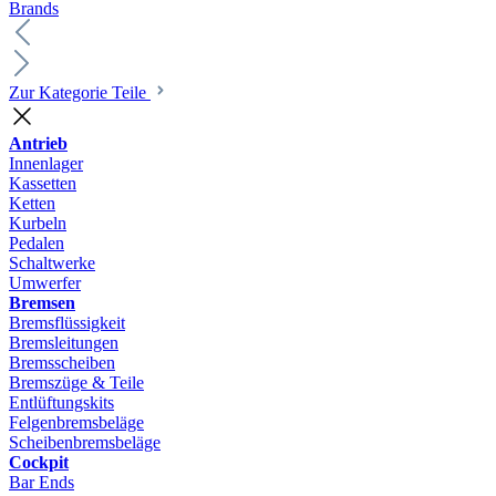
Brands
Zur Kategorie Teile
Antrieb
Innenlager
Kassetten
Ketten
Kurbeln
Pedalen
Schaltwerke
Umwerfer
Bremsen
Bremsflüssigkeit
Bremsleitungen
Bremsscheiben
Bremszüge & Teile
Entlüftungskits
Felgenbremsbeläge
Scheibenbremsbeläge
Cockpit
Bar Ends