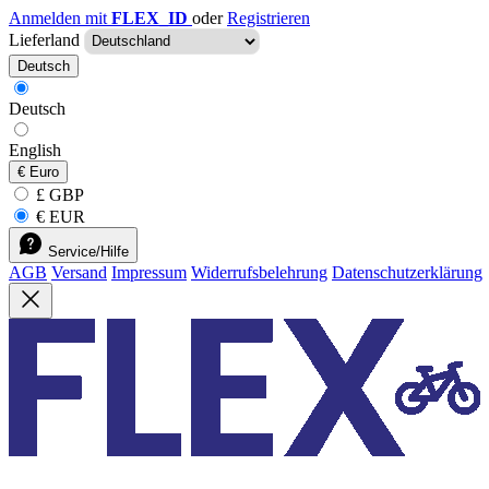
Anmelden mit
FLEX_ID
oder
Registrieren
Lieferland
Deutsch
Deutsch
English
€
Euro
£ GBP
€ EUR
Service/Hilfe
AGB
Versand
Impressum
Widerrufsbelehrung
Datenschutzerklärung