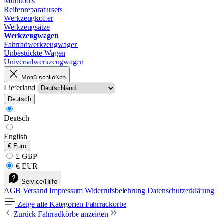
Multitools
Reifenreparatursets
Werkzeugkoffer
Werkzeugsätze
Werkzeugwagen
Fahrradwerkzeugwagen
Unbestückte Wagen
Universalwerkzeugwagen
Menü schließen
Lieferland
Deutsch
Deutsch
English
€
Euro
£ GBP
€ EUR
Service/Hilfe
AGB
Versand
Impressum
Widerrufsbelehrung
Datenschutzerklärung
Zeige alle Kategorien
Fahrradkörbe
Zurück
Fahrradkörbe anzeigen