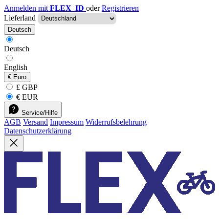
Anmelden mit
FLEX_ID
oder
Registrieren
Lieferland
Deutsch
Deutsch
English
€
Euro
£ GBP
€ EUR
Service/Hilfe
AGB
Versand
Impressum
Widerrufsbelehrung
Datenschutzerklärung