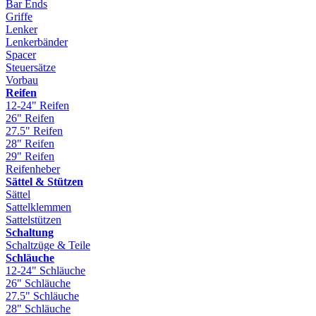
Bar Ends
Griffe
Lenker
Lenkerbänder
Spacer
Steuersätze
Vorbau
Reifen
12-24" Reifen
26" Reifen
27.5" Reifen
28" Reifen
29" Reifen
Reifenheber
Sättel & Stützen
Sättel
Sattelklemmen
Sattelstützen
Schaltung
Schaltzüge & Teile
Schläuche
12-24" Schläuche
26" Schläuche
27.5" Schläuche
28" Schläuche