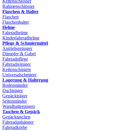
Kettenschlösser
Rahmenschlösser
Flaschen & Halter
Flaschen
Flaschenhalter
Helme
Fahrradhelme
Kinderfahrradhelme
Pflege & Schmiermittel
Antriebsreiniger
Dämpfer & Gabel
Fahrradpflege
Fahrradreiniger
Kettenschmiere
Universalschmiere
Lagerung & Halterung
Bodenständer
Dachträger
Gepäckträger
Seitenständer
Wandhalterungen
Taschen & Gepäck
Gepäcktaschen
Fahrradanhänger
Fahrradkörbe