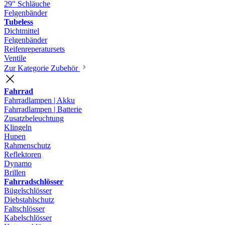
29" Schläuche
Felgenbänder
Tubeless
Dichtmittel
Felgenbänder
Reifenreperatursets
Ventile
Zur Kategorie Zubehör
Fahrrad
Fahrradlampen | Akku
Fahrradlampen | Batterie
Zusatzbeleuchtung
Klingeln
Hupen
Rahmenschutz
Reflektoren
Dynamo
Brillen
Fahrradschlösser
Bügelschlösser
Diebstahlschutz
Faltschlösser
Kabelschlösser