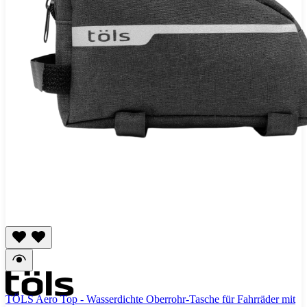
TÖLS Aero Top - Wasserdichte Oberrohr-Tasche für Fahrräder mit