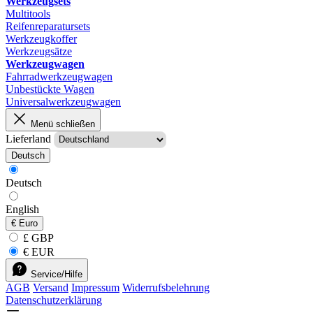
Werkzeugsets
Multitools
Reifenreparatursets
Werkzeugkoffer
Werkzeugsätze
Werkzeugwagen
Fahrradwerkzeugwagen
Unbestückte Wagen
Universalwerkzeugwagen
Menü schließen
Lieferland
Deutsch
Deutsch
English
€
Euro
£ GBP
€ EUR
Service/Hilfe
AGB
Versand
Impressum
Widerrufsbelehrung
Datenschutzerklärung