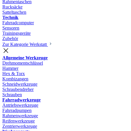
Rahmentaschen
Rucksäcke
Satteltaschen
Technik
Fahrradcomputer
Sensoren
Trainingsgeräte
Zubehör
Zur Kategorie Werkstatt
Allgemeine Werkzeuge
Drehmomentschlüssel
Hammer
Hex & Torx
Kombizangen
Schneidwerkzeuge
Schraubendreher
Schrauben
Fahrradwerkzeuge
Antriebswerkzeuge
Fahrradpumpen
Rahmenwerkzeuge
Reifenwerkzeuge
Zentrierwerkzeuge