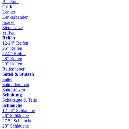
Bar Ends
Griffe
Lenker
Lenkerbänder
Spacer
Steuersätze
Vorbau
Reifen
12-24" Reifen
26" Reifen
27.5" Reifen
28" Reifen
29" Reifen
Reifenheber
Sättel & Stützen
Sättel
Sattelklemmen
Sattelstützen
Schaltung
Schaltzüge & Teile
Schläuche
12-24" Schläuche
26" Schläuche
27.5" Schläuche
28" Schläuche