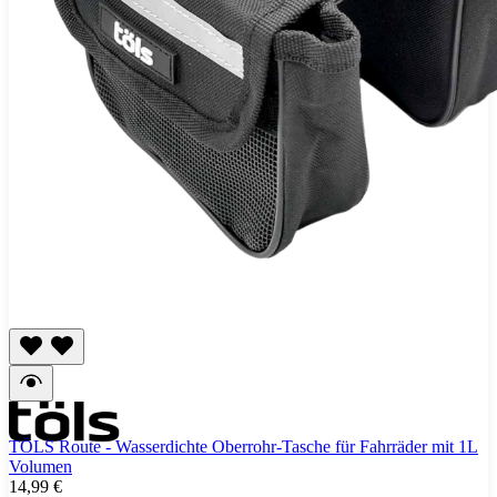
TÖLS Route - Wasserdichte Oberrohr-Tasche für Fahrräder mit 1L
Volumen
14,99 €