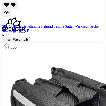
SPENCER® Satteltasche Fahrrad Tasche Sattel Werkzeugtasche
Sitztasche MTB Bike
6,99 €
In den Warenkorb
Top