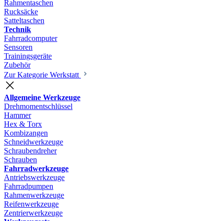
Rahmentaschen
Rucksäcke
Satteltaschen
Technik
Fahrradcomputer
Sensoren
Trainingsgeräte
Zubehör
Zur Kategorie Werkstatt
Allgemeine Werkzeuge
Drehmomentschlüssel
Hammer
Hex & Torx
Kombizangen
Schneidwerkzeuge
Schraubendreher
Schrauben
Fahrradwerkzeuge
Antriebswerkzeuge
Fahrradpumpen
Rahmenwerkzeuge
Reifenwerkzeuge
Zentrierwerkzeuge