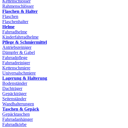
Kettenschlösser
Rahmenschlösser
Flaschen & Halter
Flaschen
Flaschenhalter
Helme
Fahrradhelme
Kinderfahrradhelme
Pflege & Schmiermittel
Antriebsreiniger
Dämpfer & Gabel
Fahrradpflege
Fahrradreiniger
Kettenschmiere
Universalschmiere
Lagerung & Halterung
Bodenständer
Dachträger
Gepäckträger
Seitenständer
Wandhalterungen
Taschen & Gepäck
Gepäcktaschen
Fahrradanhänger
Fahrradkörbe