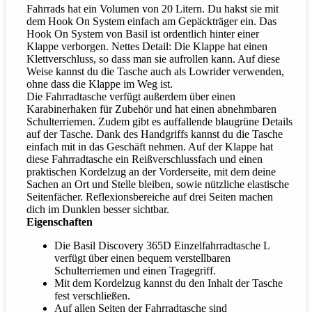
Fahrrads hat ein Volumen von 20 Litern. Du hakst sie mit
dem Hook On System einfach am Gepäckträger ein. Das
Hook On System von Basil ist ordentlich hinter einer
Klappe verborgen. Nettes Detail: Die Klappe hat einen
Klettverschluss, so dass man sie aufrollen kann. Auf diese
Weise kannst du die Tasche auch als Lowrider verwenden,
ohne dass die Klappe im Weg ist.
Die Fahrradtasche verfügt außerdem über einen
Karabinerhaken für Zubehör und hat einen abnehmbaren
Schulterriemen. Zudem gibt es auffallende blaugrüne Details
auf der Tasche. Dank des Handgriffs kannst du die Tasche
einfach mit in das Geschäft nehmen. Auf der Klappe hat
diese Fahrradtasche ein Reißverschlussfach und einen
praktischen Kordelzug an der Vorderseite, mit dem deine
Sachen an Ort und Stelle bleiben, sowie nützliche elastische
Seitenfächer. Reflexionsbereiche auf drei Seiten machen
dich im Dunklen besser sichtbar.
Eigenschaften
Die Basil Discovery 365D Einzelfahrradtasche L
verfügt über einen bequem verstellbaren
Schulterriemen und einen Tragegriff.
Mit dem Kordelzug kannst du den Inhalt der Tasche
fest verschließen.
Auf allen Seiten der Fahrradtasche sind