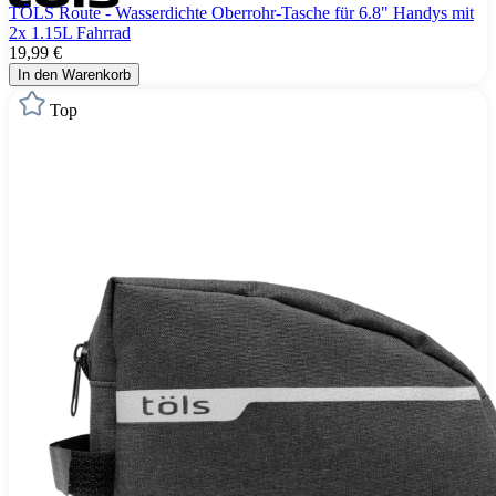
TÖLS Route - Wasserdichte Oberrohr-Tasche für 6.8" Handys mit
2x 1.15L Fahrrad
19,99 €
In den Warenkorb
Top