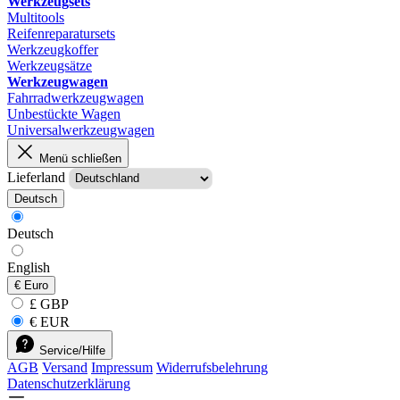
Werkzeugsets
Multitools
Reifenreparatursets
Werkzeugkoffer
Werkzeugsätze
Werkzeugwagen
Fahrradwerkzeugwagen
Unbestückte Wagen
Universalwerkzeugwagen
Menü schließen
Lieferland
Deutsch
Deutsch
English
€
Euro
£ GBP
€ EUR
Service/Hilfe
AGB
Versand
Impressum
Widerrufsbelehrung
Datenschutzerklärung