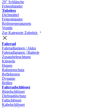
29" Schläuche
Felgenbänder
Tubeless
Dichtmittel
Felgenbänder
Reifenreperatursets
Ventile
Zur Kategorie Zubehör
Fahrrad
Fahrradlampen | Akku
Fahrradlampen | Batterie
Zusatzbeleuchtung
Klingeln
Hupen
Rahmenschutz
Reflektoren
Dynamo
Brillen
Fahrradschlösser
Bügelschlösser
Diebstahlschutz
Faltschlösser
Kabelschlösser