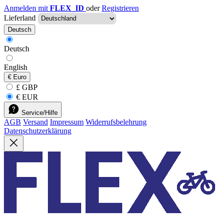
Anmelden mit
FLEX_ID
oder
Registrieren
Lieferland
Deutsch
Deutsch
English
€
Euro
£ GBP
€ EUR
Service/Hilfe
AGB
Versand
Impressum
Widerrufsbelehrung
Datenschutzerklärung