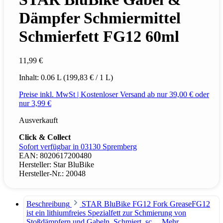
Dämpfer Schmiermittel
Schmierfett FG12 60ml
11,99 €
Inhalt:
0.06 L
(199,83 € / 1 L)
Preise inkl. MwSt | Kostenloser Versand ab nur 39,00 € oder
nur 3,99 €
Ausverkauft
Click & Collect
Sofort verfügbar in 03130 Spremberg
EAN:
8020617200480
Hersteller:
Star BluBike
Hersteller-Nr.:
20048
Beschreibung
STAR BluBike FG12 Fork GreaseFG12
ist ein lithiumfreies Spezialfett zur Schmierung von
Stoßdämpfern und Gabeln. Schmiert, sc…
Mehr