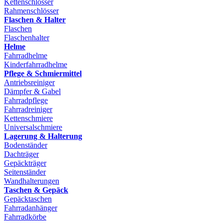
Kettenschlösser
Rahmenschlösser
Flaschen & Halter
Flaschen
Flaschenhalter
Helme
Fahrradhelme
Kinderfahrradhelme
Pflege & Schmiermittel
Antriebsreiniger
Dämpfer & Gabel
Fahrradpflege
Fahrradreiniger
Kettenschmiere
Universalschmiere
Lagerung & Halterung
Bodenständer
Dachträger
Gepäckträger
Seitenständer
Wandhalterungen
Taschen & Gepäck
Gepäcktaschen
Fahrradanhänger
Fahrradkörbe