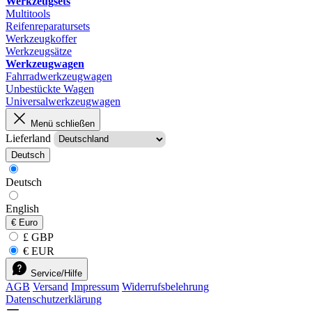
Werkzeugsets
Multitools
Reifenreparatursets
Werkzeugkoffer
Werkzeugsätze
Werkzeugwagen
Fahrradwerkzeugwagen
Unbestückte Wagen
Universalwerkzeugwagen
Menü schließen
Lieferland
Deutsch
Deutsch
English
€
Euro
£ GBP
€ EUR
Service/Hilfe
AGB
Versand
Impressum
Widerrufsbelehrung
Datenschutzerklärung