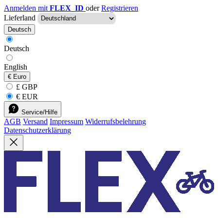
Anmelden mit
FLEX_ID
oder
Registrieren
Lieferland
Deutsch
Deutsch
English
€
Euro
£ GBP
€ EUR
Service/Hilfe
AGB
Versand
Impressum
Widerrufsbelehrung
Datenschutzerklärung