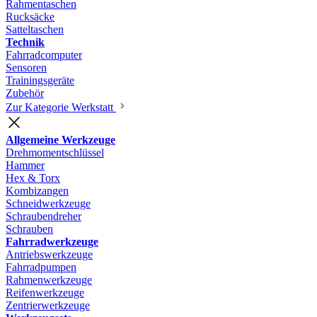
Rahmentaschen
Rucksäcke
Satteltaschen
Technik
Fahrradcomputer
Sensoren
Trainingsgeräte
Zubehör
Zur Kategorie Werkstatt
Allgemeine Werkzeuge
Drehmomentschlüssel
Hammer
Hex & Torx
Kombizangen
Schneidwerkzeuge
Schraubendreher
Schrauben
Fahrradwerkzeuge
Antriebswerkzeuge
Fahrradpumpen
Rahmenwerkzeuge
Reifenwerkzeuge
Zentrierwerkzeuge