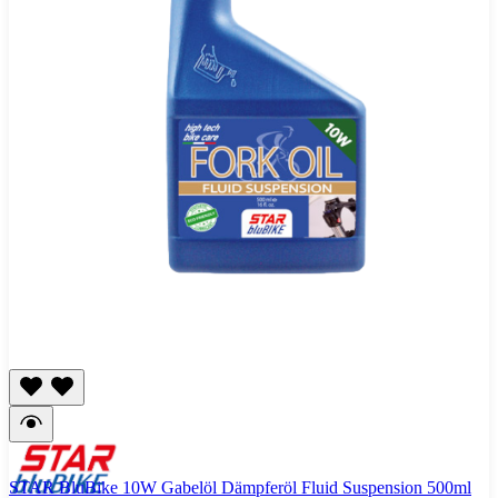
STAR BluBike 10W Gabelöl Dämpferöl Fluid Suspension 500ml