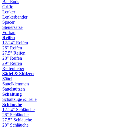
Bar Ends
Griffe
Lenker
Lenkerbänder
Spacer
Steuersätze
Vorbau
Reifen
12-24" Reifen
26" Reifen
27.5" Reifen
28" Reifen
29" Reifen
Reifenheber
Sättel & Stützen
Sättel
Sattelklemmen
Sattelstützen
Schaltung
Schaltzüge & Teile
Schläuche
12-24" Schläuche
26" Schläuche
27.5" Schläuche
28" Schläuche