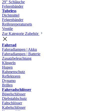
29" Schläuche
Felgenbänder
Tubeless
Dichtmittel
Felgenbänder
Reifenreperatursets
Ventile
Zur Kategorie Zubehör
Fahrrad
Fahrradlampen | Akku
Fahrradlampen | Batterie
Zusatzbeleuchtung
Klingeln
Hupen
Rahmenschutz
Reflektoren
Dynamo
Brillen
Fahrradschlösser
Bügelschlösser
Diebstahlschutz
Faltschlösser
Kabelschlösser