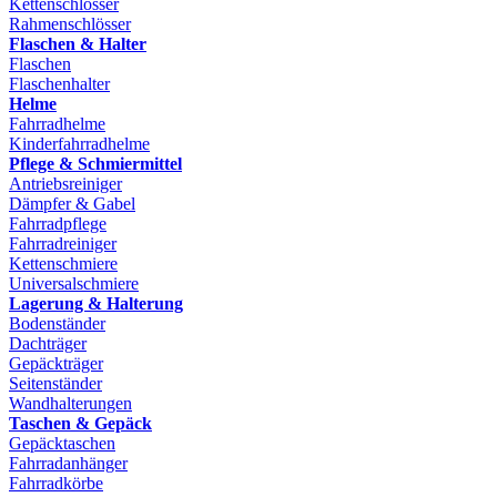
Kettenschlösser
Rahmenschlösser
Flaschen & Halter
Flaschen
Flaschenhalter
Helme
Fahrradhelme
Kinderfahrradhelme
Pflege & Schmiermittel
Antriebsreiniger
Dämpfer & Gabel
Fahrradpflege
Fahrradreiniger
Kettenschmiere
Universalschmiere
Lagerung & Halterung
Bodenständer
Dachträger
Gepäckträger
Seitenständer
Wandhalterungen
Taschen & Gepäck
Gepäcktaschen
Fahrradanhänger
Fahrradkörbe