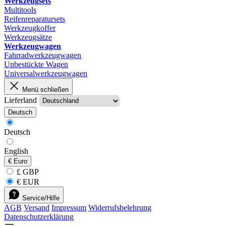
Werkzeugsets
Multitools
Reifenreparatursets
Werkzeugkoffer
Werkzeugsätze
Werkzeugwagen
Fahrradwerkzeugwagen
Unbestückte Wagen
Universalwerkzeugwagen
Menü schließen
Lieferland
Deutsch
Deutsch
English
€
Euro
£ GBP
€ EUR
Service/Hilfe
AGB
Versand
Impressum
Widerrufsbelehrung
Datenschutzerklärung