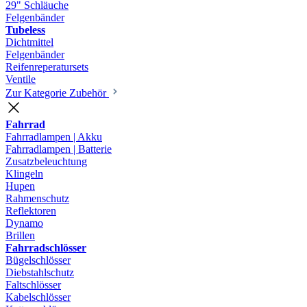
29" Schläuche
Felgenbänder
Tubeless
Dichtmittel
Felgenbänder
Reifenreperatursets
Ventile
Zur Kategorie Zubehör
Fahrrad
Fahrradlampen | Akku
Fahrradlampen | Batterie
Zusatzbeleuchtung
Klingeln
Hupen
Rahmenschutz
Reflektoren
Dynamo
Brillen
Fahrradschlösser
Bügelschlösser
Diebstahlschutz
Faltschlösser
Kabelschlösser