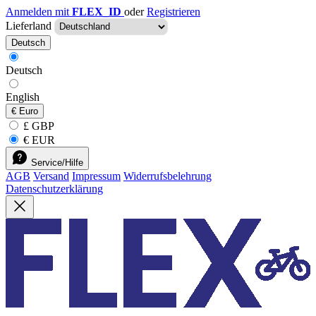
Anmelden mit
FLEX_ID
oder
Registrieren
Lieferland
Deutsch
Deutsch
English
€
Euro
£ GBP
€ EUR
Service/Hilfe
AGB
Versand
Impressum
Widerrufsbelehrung
Datenschutzerklärung