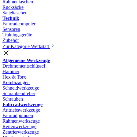
Rahmentaschen
Rucksäcke
Satteltaschen
Technik
Fahrradcomputer
Sensoren
Trainingsgeräte
Zubehör
Zur Kategorie Werkstatt
Allgemeine Werkzeuge
Drehmomentschlüssel
Hammer
Hex & Torx
Kombizangen
Schneidwerkzeuge
Schraubendreher
Schrauben
Fahrradwerkzeuge
Antriebswerkzeuge
Fahrradpumpen
Rahmenwerkzeuge
Reifenwerkzeuge
Zentrierwerkzeuge