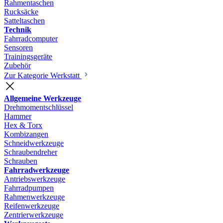
Rahmentaschen
Rucksäcke
Satteltaschen
Technik
Fahrradcomputer
Sensoren
Trainingsgeräte
Zubehör
Zur Kategorie Werkstatt
Allgemeine Werkzeuge
Drehmomentschlüssel
Hammer
Hex & Torx
Kombizangen
Schneidwerkzeuge
Schraubendreher
Schrauben
Fahrradwerkzeuge
Antriebswerkzeuge
Fahrradpumpen
Rahmenwerkzeuge
Reifenwerkzeuge
Zentrierwerkzeuge