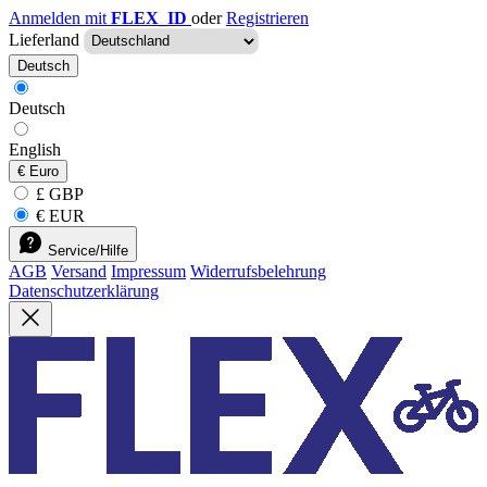
Anmelden mit
FLEX_ID
oder
Registrieren
Lieferland
Deutsch
Deutsch
English
€
Euro
£ GBP
€ EUR
Service/Hilfe
AGB
Versand
Impressum
Widerrufsbelehrung
Datenschutzerklärung