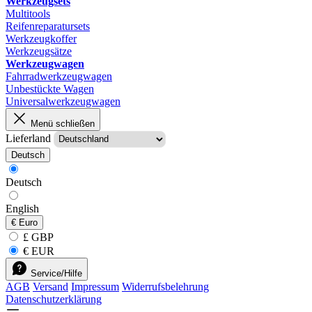
Werkzeugsets
Multitools
Reifenreparatursets
Werkzeugkoffer
Werkzeugsätze
Werkzeugwagen
Fahrradwerkzeugwagen
Unbestückte Wagen
Universalwerkzeugwagen
Menü schließen
Lieferland
Deutsch
Deutsch
English
€
Euro
£ GBP
€ EUR
Service/Hilfe
AGB
Versand
Impressum
Widerrufsbelehrung
Datenschutzerklärung