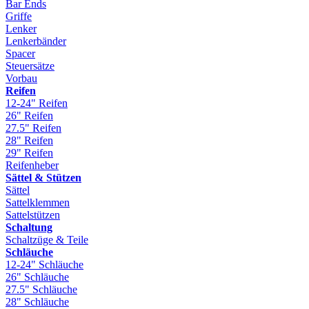
Bar Ends
Griffe
Lenker
Lenkerbänder
Spacer
Steuersätze
Vorbau
Reifen
12-24" Reifen
26" Reifen
27.5" Reifen
28" Reifen
29" Reifen
Reifenheber
Sättel & Stützen
Sättel
Sattelklemmen
Sattelstützen
Schaltung
Schaltzüge & Teile
Schläuche
12-24" Schläuche
26" Schläuche
27.5" Schläuche
28" Schläuche