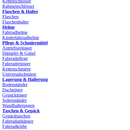
Kettenschlösser
Rahmenschlösser
Flaschen & Halter
Flaschen
Flaschenhalter
Helme
Fahrradhelme
Kinderfahrradhelme
Pflege & Schmiermittel
Antriebsreiniger
Dämpfer & Gabel
Fahrradpflege
Fahrradreiniger
Kettenschmiere
Universalschmiere
Lagerung & Halterung
Bodenständer
Dachträger
Gepäckträger
Seitenständer
Wandhalterungen
Taschen & Gepäck
Gepäcktaschen
Fahrradanhänger
Fahrradkörbe