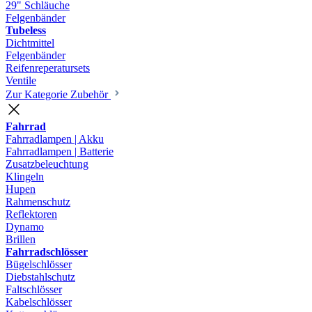
29" Schläuche
Felgenbänder
Tubeless
Dichtmittel
Felgenbänder
Reifenreperatursets
Ventile
Zur Kategorie Zubehör
Fahrrad
Fahrradlampen | Akku
Fahrradlampen | Batterie
Zusatzbeleuchtung
Klingeln
Hupen
Rahmenschutz
Reflektoren
Dynamo
Brillen
Fahrradschlösser
Bügelschlösser
Diebstahlschutz
Faltschlösser
Kabelschlösser