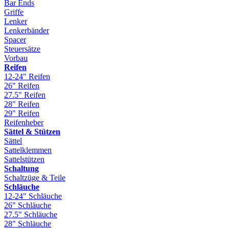
Bar Ends
Griffe
Lenker
Lenkerbänder
Spacer
Steuersätze
Vorbau
Reifen
12-24" Reifen
26" Reifen
27.5" Reifen
28" Reifen
29" Reifen
Reifenheber
Sättel & Stützen
Sättel
Sattelklemmen
Sattelstützen
Schaltung
Schaltzüge & Teile
Schläuche
12-24" Schläuche
26" Schläuche
27.5" Schläuche
28" Schläuche