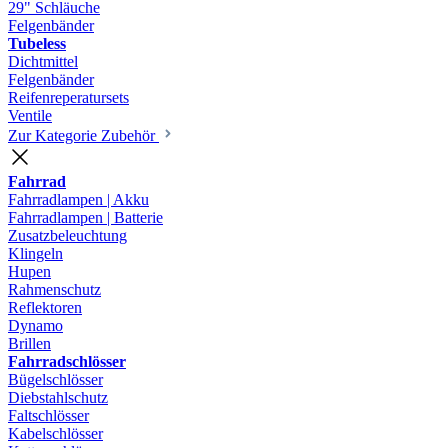
29" Schläuche
Felgenbänder
Tubeless
Dichtmittel
Felgenbänder
Reifenreperatursets
Ventile
Zur Kategorie Zubehör
Fahrrad
Fahrradlampen | Akku
Fahrradlampen | Batterie
Zusatzbeleuchtung
Klingeln
Hupen
Rahmenschutz
Reflektoren
Dynamo
Brillen
Fahrradschlösser
Bügelschlösser
Diebstahlschutz
Faltschlösser
Kabelschlösser