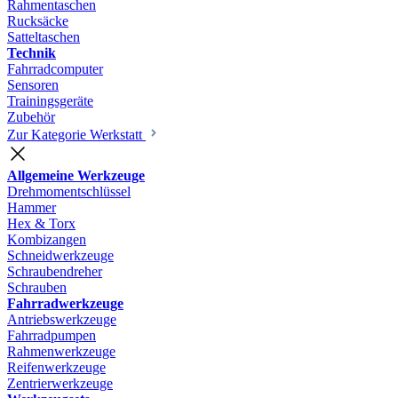
Rahmentaschen
Rucksäcke
Satteltaschen
Technik
Fahrradcomputer
Sensoren
Trainingsgeräte
Zubehör
Zur Kategorie Werkstatt
Allgemeine Werkzeuge
Drehmomentschlüssel
Hammer
Hex & Torx
Kombizangen
Schneidwerkzeuge
Schraubendreher
Schrauben
Fahrradwerkzeuge
Antriebswerkzeuge
Fahrradpumpen
Rahmenwerkzeuge
Reifenwerkzeuge
Zentrierwerkzeuge