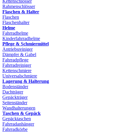
Kettenschlösser
Rahmenschlösser
Flaschen & Halter
Flaschen
Flaschenhalter
Helme
Fahrradhelme
Kinderfahrradhelme
Pflege & Schmiermittel
Antriebsreiniger
Dämpfer & Gabel
Fahrradpflege
Fahrradreiniger
Kettenschmiere
Universalschmiere
Lagerung & Halterung
Bodenständer
Dachträger
Gepäckträger
Seitenständer
Wandhalterungen
Taschen & Gepäck
Gepäcktaschen
Fahrradanhänger
Fahrradkörbe