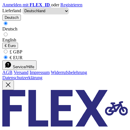
Anmelden mit
FLEX_ID
oder
Registrieren
Lieferland
Deutsch
Deutsch
English
€
Euro
£ GBP
€ EUR
Service/Hilfe
AGB
Versand
Impressum
Widerrufsbelehrung
Datenschutzerklärung