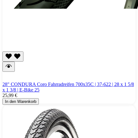
28" CONDURA Coro Fahrradreifen 700x35C | 37-622 | 28 x 1 5/8
x 1 3/8 | E-Bike 25
25,99 €
In den Warenkorb