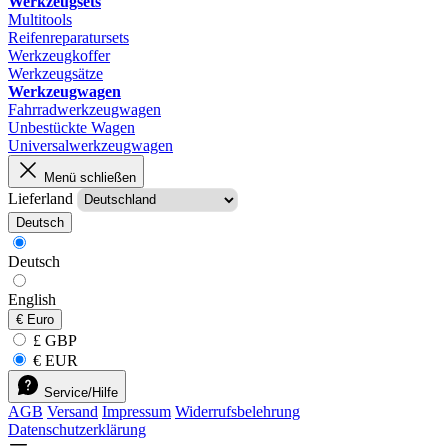
Werkzeugsets
Multitools
Reifenreparatursets
Werkzeugkoffer
Werkzeugsätze
Werkzeugwagen
Fahrradwerkzeugwagen
Unbestückte Wagen
Universalwerkzeugwagen
Menü schließen
Lieferland
Deutsch
Deutsch
English
€
Euro
£ GBP
€ EUR
Service/Hilfe
AGB
Versand
Impressum
Widerrufsbelehrung
Datenschutzerklärung