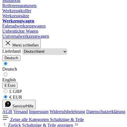
Multitools
Reifenreparatursets
Werkzeugkoffer
Werkzeugsätze
Werkzeugwagen
Fahrradwerkzeugwagen
Unbestückte Wagen
Universalwerkzeugwagen
Menü schließen
Lieferland
Deutsch
Deutsch
English
€
Euro
£ GBP
€ EUR
Service/Hilfe
AGB
Versand
Impressum
Widerrufsbelehrung
Datenschutzerklärung
Zeige alle Kategorien
Schaltzüge & Teile
Zurück
Schaltzüge & Teile anzeigen