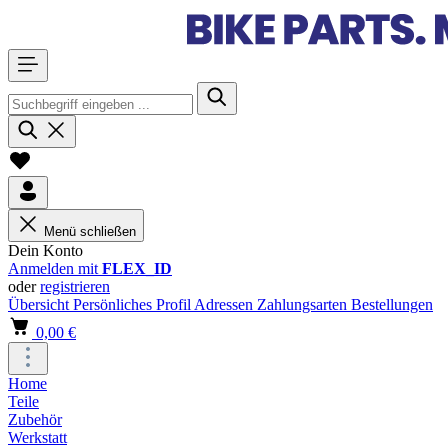
Menü schließen
Dein Konto
Anmelden mit
FLEX_ID
oder
registrieren
Übersicht
Persönliches Profil
Adressen
Zahlungsarten
Bestellungen
0,00 €
Home
Teile
Zubehör
Werkstatt