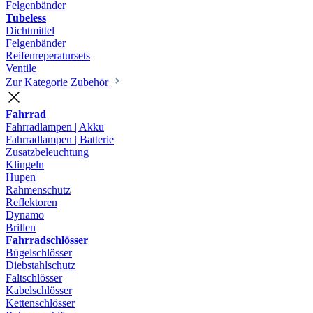
Felgenbänder
Tubeless
Dichtmittel
Felgenbänder
Reifenreperatursets
Ventile
Zur Kategorie Zubehör
Fahrrad
Fahrradlampen | Akku
Fahrradlampen | Batterie
Zusatzbeleuchtung
Klingeln
Hupen
Rahmenschutz
Reflektoren
Dynamo
Brillen
Fahrradschlösser
Bügelschlösser
Diebstahlschutz
Faltschlösser
Kabelschlösser
Kettenschlösser