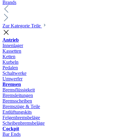
Brands
Zur Kategorie Teile
Antrieb
Innenlager
Kassetten
Ketten
Kurbeln
Pedalen
Schaltwerke
Umwerfer
Bremsen
Bremsflüssigkeit
Bremsleitungen
Bremsscheiben
Bremszüge & Teile
Entlüftungskits
Felgenbremsbeläge
Scheibenbremsbeläge
Cockpit
Bar Ends