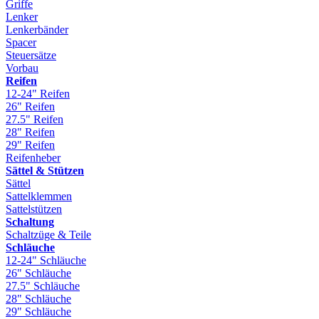
Griffe
Lenker
Lenkerbänder
Spacer
Steuersätze
Vorbau
Reifen
12-24" Reifen
26" Reifen
27.5" Reifen
28" Reifen
29" Reifen
Reifenheber
Sättel & Stützen
Sättel
Sattelklemmen
Sattelstützen
Schaltung
Schaltzüge & Teile
Schläuche
12-24" Schläuche
26" Schläuche
27.5" Schläuche
28" Schläuche
29" Schläuche