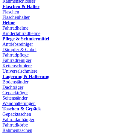
Rahmenschlösser
Flaschen & Halter
Flaschen
Flaschenhalter
Helme
Fahrradhelme
Kinderfahrradhelme
Pflege & Schmiermittel
Antriebsreiniger
Dämpfer & Gabel
Fahrradpflege
Fahrradreiniger
Kettenschmiere
Universalschmiere
Lagerung & Halterung
Bodenständer
Dachträger
Gepäckträger
Seitenständer
Wandhalterungen
Taschen & Gepäck
Gepäcktaschen
Fahrradanhänger
Fahrradkörbe
Rahmentaschen