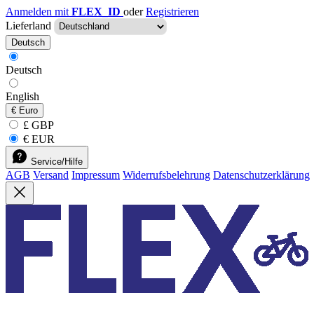
Anmelden mit
FLEX_ID
oder
Registrieren
Lieferland
Deutsch
Deutsch
English
€
Euro
£ GBP
€ EUR
Service/Hilfe
AGB
Versand
Impressum
Widerrufsbelehrung
Datenschutzerklärung