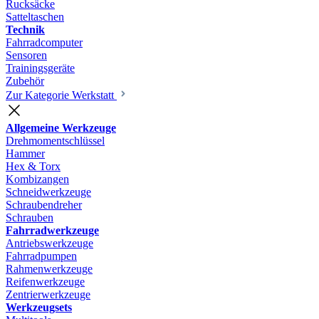
Rucksäcke
Satteltaschen
Technik
Fahrradcomputer
Sensoren
Trainingsgeräte
Zubehör
Zur Kategorie Werkstatt
Allgemeine Werkzeuge
Drehmomentschlüssel
Hammer
Hex & Torx
Kombizangen
Schneidwerkzeuge
Schraubendreher
Schrauben
Fahrradwerkzeuge
Antriebswerkzeuge
Fahrradpumpen
Rahmenwerkzeuge
Reifenwerkzeuge
Zentrierwerkzeuge
Werkzeugsets