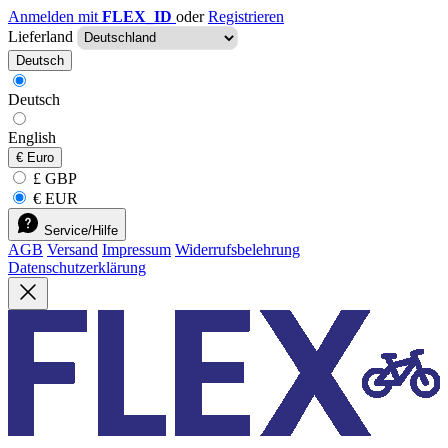
Anmelden mit
FLEX_ID
oder
Registrieren
Lieferland
Deutsch
Deutsch
English
€
Euro
£ GBP
€ EUR
Service/Hilfe
AGB
Versand
Impressum
Widerrufsbelehrung
Datenschutzerklärung