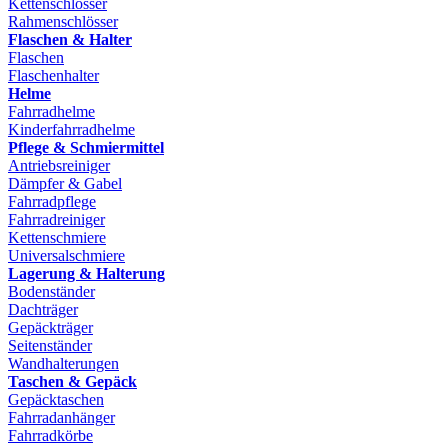
Kettenschlösser
Rahmenschlösser
Flaschen & Halter
Flaschen
Flaschenhalter
Helme
Fahrradhelme
Kinderfahrradhelme
Pflege & Schmiermittel
Antriebsreiniger
Dämpfer & Gabel
Fahrradpflege
Fahrradreiniger
Kettenschmiere
Universalschmiere
Lagerung & Halterung
Bodenständer
Dachträger
Gepäckträger
Seitenständer
Wandhalterungen
Taschen & Gepäck
Gepäcktaschen
Fahrradanhänger
Fahrradkörbe