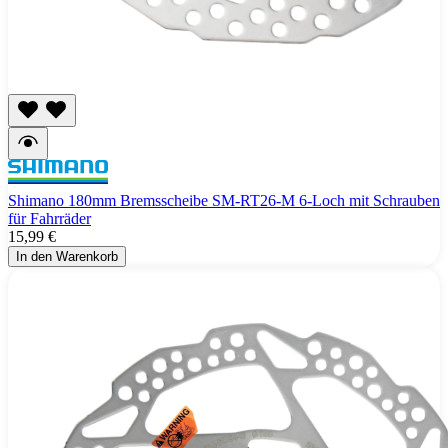
Shimano 180mm Bremsscheibe SM-RT26-M 6-Loch mit Schrauben
für Fahrräder
15,99 €
In den Warenkorb