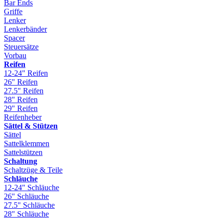
Bar Ends
Griffe
Lenker
Lenkerbänder
Spacer
Steuersätze
Vorbau
Reifen
12-24" Reifen
26" Reifen
27.5" Reifen
28" Reifen
29" Reifen
Reifenheber
Sättel & Stützen
Sättel
Sattelklemmen
Sattelstützen
Schaltung
Schaltzüge & Teile
Schläuche
12-24" Schläuche
26" Schläuche
27.5" Schläuche
28" Schläuche