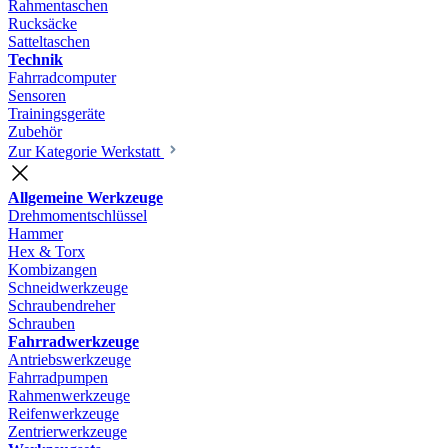
Rahmentaschen
Rucksäcke
Satteltaschen
Technik
Fahrradcomputer
Sensoren
Trainingsgeräte
Zubehör
Zur Kategorie Werkstatt
Allgemeine Werkzeuge
Drehmomentschlüssel
Hammer
Hex & Torx
Kombizangen
Schneidwerkzeuge
Schraubendreher
Schrauben
Fahrradwerkzeuge
Antriebswerkzeuge
Fahrradpumpen
Rahmenwerkzeuge
Reifenwerkzeuge
Zentrierwerkzeuge