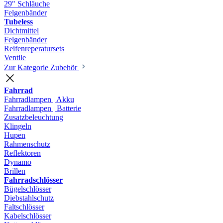
29" Schläuche
Felgenbänder
Tubeless
Dichtmittel
Felgenbänder
Reifenreperatursets
Ventile
Zur Kategorie Zubehör
Fahrrad
Fahrradlampen | Akku
Fahrradlampen | Batterie
Zusatzbeleuchtung
Klingeln
Hupen
Rahmenschutz
Reflektoren
Dynamo
Brillen
Fahrradschlösser
Bügelschlösser
Diebstahlschutz
Faltschlösser
Kabelschlösser