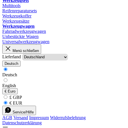
Werkzeugsets
Multitools
Reifenreparatursets
Werkzeugkoffer
Werkzeugsätze
Werkzeugwagen
Fahrradwerkzeugwagen
Unbestückte Wagen
Universalwerkzeugwagen
Menü schließen
Lieferland
Deutsch
Deutsch
English
€
Euro
£ GBP
€ EUR
Service/Hilfe
AGB
Versand
Impressum
Widerrufsbelehrung
Datenschutzerklärung