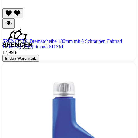
SPENCER® Bremsscheibe 180mm mit 6 Schrauben Fahrrad
Universell für Shimano SRAM
17,99 €
In den Warenkorb