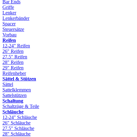
Bar Ends
Griffe
Lenker
Lenkerbänder
Spacer
Steuersätze
Vorbau
Reifen
12-24" Reifen
26" Reifen
27.5" Reifen
28" Reifen
29" Reifen
Reifenheber
Sättel & Stützen
Sättel
Sattelklemmen
Sattelstützen
Schaltung
Schaltzüge & Teile
Schläuche
12-24" Schläuche
26" Schläuche
27.5" Schläuche
28" Schläuche