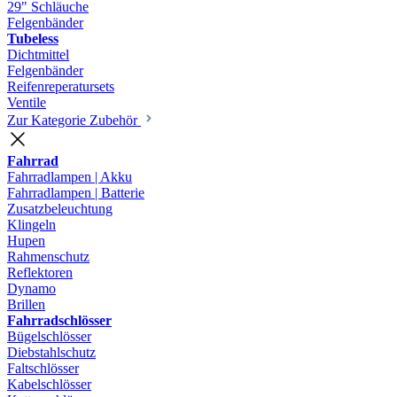
29" Schläuche
Felgenbänder
Tubeless
Dichtmittel
Felgenbänder
Reifenreperatursets
Ventile
Zur Kategorie Zubehör
Fahrrad
Fahrradlampen | Akku
Fahrradlampen | Batterie
Zusatzbeleuchtung
Klingeln
Hupen
Rahmenschutz
Reflektoren
Dynamo
Brillen
Fahrradschlösser
Bügelschlösser
Diebstahlschutz
Faltschlösser
Kabelschlösser