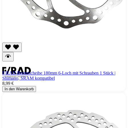
F/RAD Bremsscheibe 180mm 6-Loch mit Schrauben 1 Stück |
Shimano, SRAM kompatibel
8,99 €
In den Warenkorb