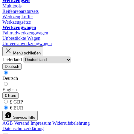
Werkzeugsets
Multitools
Reifenreparatursets
Werkzeugkoffer
Werkzeugsätze
Werkzeugwagen
Fahrradwerkzeugwagen
Unbestückte Wagen
Universalwerkzeugwagen
Menü schließen
Lieferland
Deutsch
Deutsch
English
€
Euro
£ GBP
€ EUR
Service/Hilfe
AGB
Versand
Impressum
Widerrufsbelehrung
Datenschutzerklärung