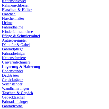
Kettenschlösser
Rahmenschlösser
Flaschen & Halter
Flaschen
Flaschenhalter
Helme
Fahrradhelme
Kinderfahrradhelme
Pflege & Schmiermittel
Antriebsreiniger
Dämpfer & Gabel
Fahrradpflege
Fahrradreiniger
Kettenschmiere
Universalschmiere
Lagerung & Halterung
Bodenständer
Dachträger
Gepäckträger
Seitenständer
Wandhalterungen
Taschen & Gepäck
Gepäcktaschen
Fahrradanhänger
Fahrradkörbe