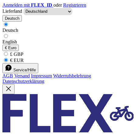
Anmelden mit
FLEX_ID
oder
Registrieren
Lieferland
Deutsch
Deutsch
English
€
Euro
£ GBP
€ EUR
Service/Hilfe
AGB
Versand
Impressum
Widerrufsbelehrung
Datenschutzerklärung