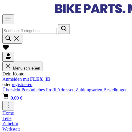
Menü schließen
Dein Konto
Anmelden mit
FLEX_ID
oder
registrieren
Übersicht
Persönliches Profil
Adressen
Zahlungsarten
Bestellungen
0,00 €
Home
Teile
Zubehör
Werkstatt