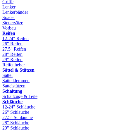
Griffe
Lenker
Lenkerbänder
Spacer
Steuersätze
Vorbau
Reifen
12-24" Reifen
26" Reifen
27.5" Reifen
28" Reifen
29" Reifen
Reifenheber
Sättel & Stützen
Sättel
Sattelklemmen
Sattelstützen
Schaltung
Schaltzüge & Teile
Schläuche
12-24" Schläuche
26" Schläuche
27.5" Schläuche
28" Schläuche
29" Schläuche