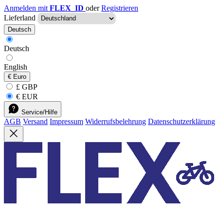
Anmelden mit
FLEX_ID
oder
Registrieren
Lieferland
Deutsch
Deutsch
English
€
Euro
£ GBP
€ EUR
Service/Hilfe
AGB
Versand
Impressum
Widerrufsbelehrung
Datenschutzerklärung