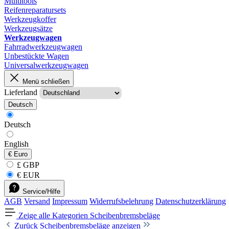
Multitools
Reifenreparatursets
Werkzeugkoffer
Werkzeugsätze
Werkzeugwagen
Fahrradwerkzeugwagen
Unbestückte Wagen
Universalwerkzeugwagen
Menü schließen
Lieferland
Deutsch
Deutsch
English
€
Euro
£ GBP
€ EUR
Service/Hilfe
AGB
Versand
Impressum
Widerrufsbelehrung
Datenschutzerklärung
Zeige alle Kategorien
Scheibenbremsbeläge
Zurück
Scheibenbremsbeläge anzeigen