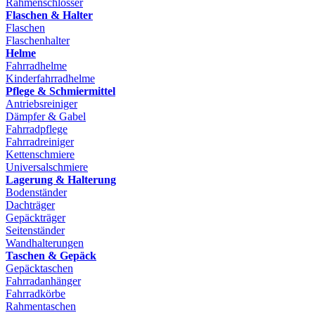
Rahmenschlösser
Flaschen & Halter
Flaschen
Flaschenhalter
Helme
Fahrradhelme
Kinderfahrradhelme
Pflege & Schmiermittel
Antriebsreiniger
Dämpfer & Gabel
Fahrradpflege
Fahrradreiniger
Kettenschmiere
Universalschmiere
Lagerung & Halterung
Bodenständer
Dachträger
Gepäckträger
Seitenständer
Wandhalterungen
Taschen & Gepäck
Gepäcktaschen
Fahrradanhänger
Fahrradkörbe
Rahmentaschen