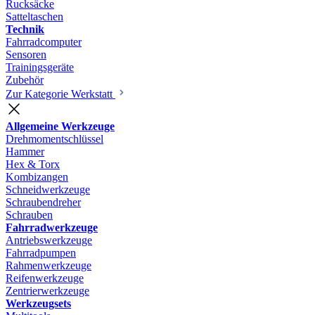
Rucksäcke
Satteltaschen
Technik
Fahrradcomputer
Sensoren
Trainingsgeräte
Zubehör
Zur Kategorie Werkstatt
Allgemeine Werkzeuge
Drehmomentschlüssel
Hammer
Hex & Torx
Kombizangen
Schneidwerkzeuge
Schraubendreher
Schrauben
Fahrradwerkzeuge
Antriebswerkzeuge
Fahrradpumpen
Rahmenwerkzeuge
Reifenwerkzeuge
Zentrierwerkzeuge
Werkzeugsets