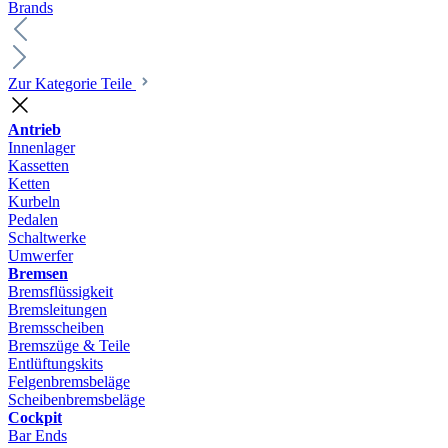
Brands
Zur Kategorie Teile
Antrieb
Innenlager
Kassetten
Ketten
Kurbeln
Pedalen
Schaltwerke
Umwerfer
Bremsen
Bremsflüssigkeit
Bremsleitungen
Bremsscheiben
Bremszüge & Teile
Entlüftungskits
Felgenbremsbeläge
Scheibenbremsbeläge
Cockpit
Bar Ends