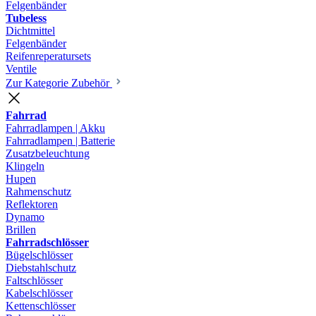
Felgenbänder
Tubeless
Dichtmittel
Felgenbänder
Reifenreperatursets
Ventile
Zur Kategorie Zubehör
Fahrrad
Fahrradlampen | Akku
Fahrradlampen | Batterie
Zusatzbeleuchtung
Klingeln
Hupen
Rahmenschutz
Reflektoren
Dynamo
Brillen
Fahrradschlösser
Bügelschlösser
Diebstahlschutz
Faltschlösser
Kabelschlösser
Kettenschlösser