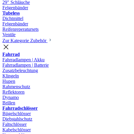
29" Schläuche
Felgenbänder
Tubeless
Dichtmittel
Felgenbänder
Reifenreperatursets
Ventile
Zur Kategorie Zubehör
Fahrrad
Fahrradlampen | Akku
Fahrradlampen | Batterie
Zusatzbeleuchtung
Klingeln
Hupen
Rahmenschutz
Reflektoren
Dynamo
Brillen
Fahrradschlösser
Bügelschlösser
Diebstahlschutz
Faltschlösser
Kabelschlösser