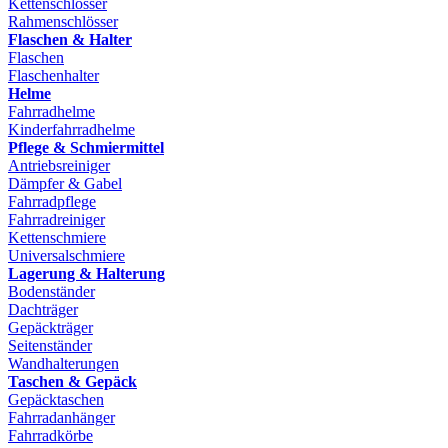
Kettenschlösser
Rahmenschlösser
Flaschen & Halter
Flaschen
Flaschenhalter
Helme
Fahrradhelme
Kinderfahrradhelme
Pflege & Schmiermittel
Antriebsreiniger
Dämpfer & Gabel
Fahrradpflege
Fahrradreiniger
Kettenschmiere
Universalschmiere
Lagerung & Halterung
Bodenständer
Dachträger
Gepäckträger
Seitenständer
Wandhalterungen
Taschen & Gepäck
Gepäcktaschen
Fahrradanhänger
Fahrradkörbe