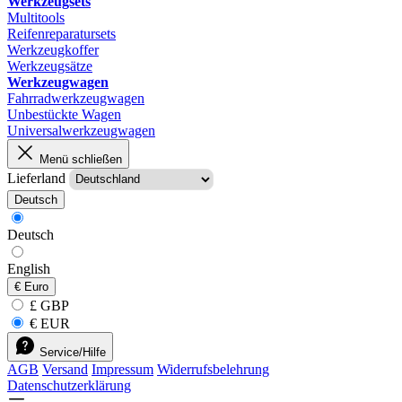
Werkzeugsets
Multitools
Reifenreparatursets
Werkzeugkoffer
Werkzeugsätze
Werkzeugwagen
Fahrradwerkzeugwagen
Unbestückte Wagen
Universalwerkzeugwagen
Menü schließen
Lieferland
Deutsch
Deutsch
English
€
Euro
£ GBP
€ EUR
Service/Hilfe
AGB
Versand
Impressum
Widerrufsbelehrung
Datenschutzerklärung