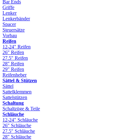
Bar Ends
Griffe
Lenker
Lenkerbänder
Spacer
Steuersätze
Vorbau
Reifen
12-24" Reifen
26" Reifen
27.5" Reifen
28" Reifen
29" Reifen
Reifenheber
Sättel & Stützen
Sättel
Sattelklemmen
Sattelstützen
Schaltung
Schaltzüge & Teile
Schläuche
12-24" Schläuche
26" Schläuche
27.5" Schläuche
28" Schläuche