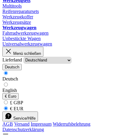
Werkzeugsets
Multitools
Reifenreparatursets
Werkzeugkoffer
Werkzeugsätze
Werkzeugwagen
Fahrradwerkzeugwagen
Unbestückte Wagen
Universalwerkzeugwagen
Menü schließen
Lieferland
Deutsch
Deutsch
English
€
Euro
£ GBP
€ EUR
Service/Hilfe
AGB
Versand
Impressum
Widerrufsbelehrung
Datenschutzerklärung