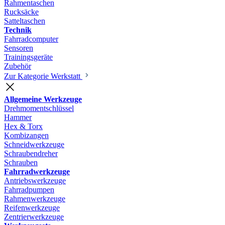
Rahmentaschen
Rucksäcke
Satteltaschen
Technik
Fahrradcomputer
Sensoren
Trainingsgeräte
Zubehör
Zur Kategorie Werkstatt
Allgemeine Werkzeuge
Drehmomentschlüssel
Hammer
Hex & Torx
Kombizangen
Schneidwerkzeuge
Schraubendreher
Schrauben
Fahrradwerkzeuge
Antriebswerkzeuge
Fahrradpumpen
Rahmenwerkzeuge
Reifenwerkzeuge
Zentrierwerkzeuge