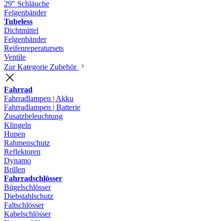
29" Schläuche
Felgenbänder
Tubeless
Dichtmittel
Felgenbänder
Reifenreperatursets
Ventile
Zur Kategorie Zubehör
Fahrrad
Fahrradlampen | Akku
Fahrradlampen | Batterie
Zusatzbeleuchtung
Klingeln
Hupen
Rahmenschutz
Reflektoren
Dynamo
Brillen
Fahrradschlösser
Bügelschlösser
Diebstahlschutz
Faltschlösser
Kabelschlösser