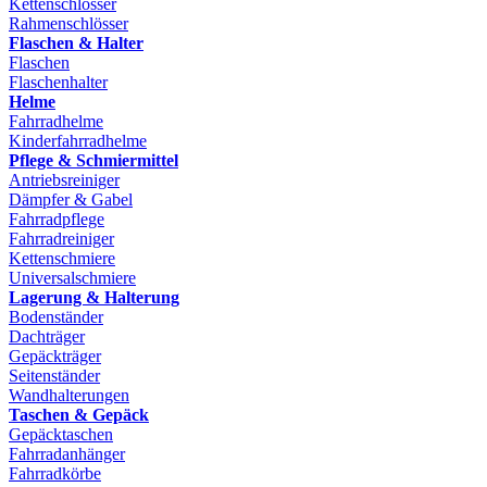
Kettenschlösser
Rahmenschlösser
Flaschen & Halter
Flaschen
Flaschenhalter
Helme
Fahrradhelme
Kinderfahrradhelme
Pflege & Schmiermittel
Antriebsreiniger
Dämpfer & Gabel
Fahrradpflege
Fahrradreiniger
Kettenschmiere
Universalschmiere
Lagerung & Halterung
Bodenständer
Dachträger
Gepäckträger
Seitenständer
Wandhalterungen
Taschen & Gepäck
Gepäcktaschen
Fahrradanhänger
Fahrradkörbe