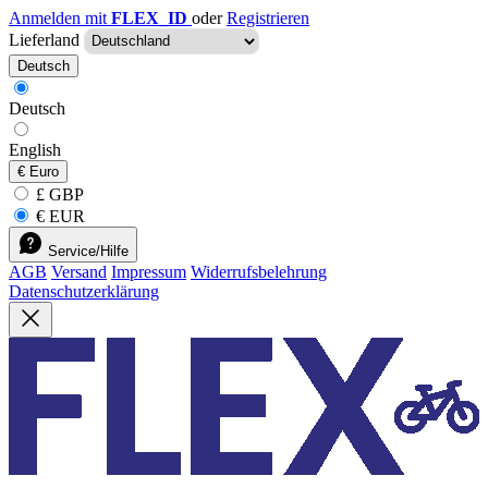
Anmelden mit
FLEX_ID
oder
Registrieren
Lieferland
Deutsch
Deutsch
English
€
Euro
£ GBP
€ EUR
Service/Hilfe
AGB
Versand
Impressum
Widerrufsbelehrung
Datenschutzerklärung