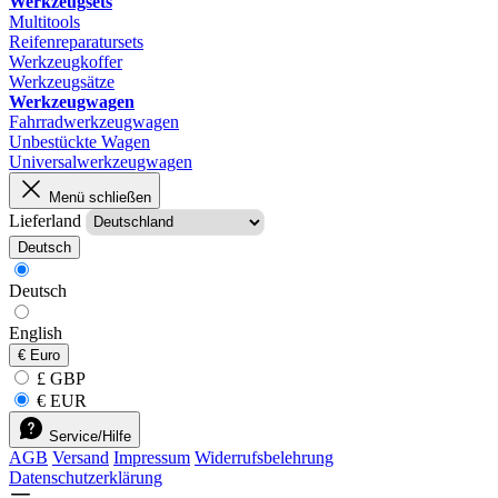
Werkzeugsets
Multitools
Reifenreparatursets
Werkzeugkoffer
Werkzeugsätze
Werkzeugwagen
Fahrradwerkzeugwagen
Unbestückte Wagen
Universalwerkzeugwagen
Menü schließen
Lieferland
Deutsch
Deutsch
English
€
Euro
£ GBP
€ EUR
Service/Hilfe
AGB
Versand
Impressum
Widerrufsbelehrung
Datenschutzerklärung