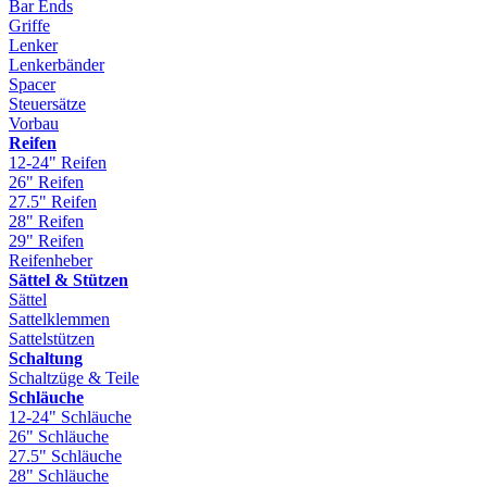
Bar Ends
Griffe
Lenker
Lenkerbänder
Spacer
Steuersätze
Vorbau
Reifen
12-24" Reifen
26" Reifen
27.5" Reifen
28" Reifen
29" Reifen
Reifenheber
Sättel & Stützen
Sättel
Sattelklemmen
Sattelstützen
Schaltung
Schaltzüge & Teile
Schläuche
12-24" Schläuche
26" Schläuche
27.5" Schläuche
28" Schläuche