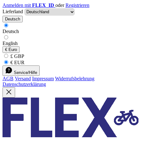
Anmelden mit
FLEX_ID
oder
Registrieren
Lieferland
Deutsch
Deutsch
English
€
Euro
£ GBP
€ EUR
Service/Hilfe
AGB
Versand
Impressum
Widerrufsbelehrung
Datenschutzerklärung