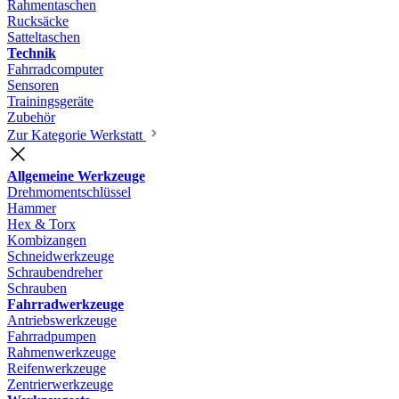
Rahmentaschen
Rucksäcke
Satteltaschen
Technik
Fahrradcomputer
Sensoren
Trainingsgeräte
Zubehör
Zur Kategorie Werkstatt
Allgemeine Werkzeuge
Drehmomentschlüssel
Hammer
Hex & Torx
Kombizangen
Schneidwerkzeuge
Schraubendreher
Schrauben
Fahrradwerkzeuge
Antriebswerkzeuge
Fahrradpumpen
Rahmenwerkzeuge
Reifenwerkzeuge
Zentrierwerkzeuge