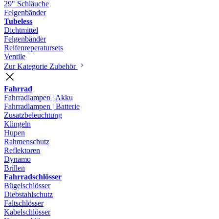
29" Schläuche
Felgenbänder
Tubeless
Dichtmittel
Felgenbänder
Reifenreperatursets
Ventile
Zur Kategorie Zubehör
Fahrrad
Fahrradlampen | Akku
Fahrradlampen | Batterie
Zusatzbeleuchtung
Klingeln
Hupen
Rahmenschutz
Reflektoren
Dynamo
Brillen
Fahrradschlösser
Bügelschlösser
Diebstahlschutz
Faltschlösser
Kabelschlösser