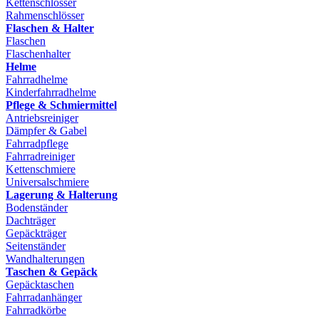
Kettenschlösser
Rahmenschlösser
Flaschen & Halter
Flaschen
Flaschenhalter
Helme
Fahrradhelme
Kinderfahrradhelme
Pflege & Schmiermittel
Antriebsreiniger
Dämpfer & Gabel
Fahrradpflege
Fahrradreiniger
Kettenschmiere
Universalschmiere
Lagerung & Halterung
Bodenständer
Dachträger
Gepäckträger
Seitenständer
Wandhalterungen
Taschen & Gepäck
Gepäcktaschen
Fahrradanhänger
Fahrradkörbe