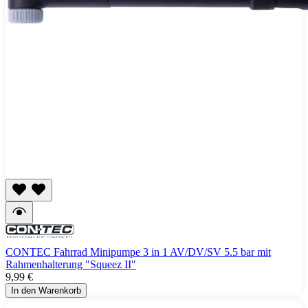
CONTEC Fahrrad Minipumpe 3 in 1 AV/DV/SV 5.5 bar mit
Rahmenhalterung "Squeez II"
9,99 €
In den Warenkorb