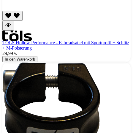
TÖLS Hollow Performance - Fahrradsattel mit Sportprofil + Schlitz
+ M-Polsterung
29,99 €
In den Warenkorb