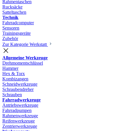
Rahmentaschen
Rucksäcke
Satteltaschen
Technik
Fahrradcomputer
Sensoren
Trainingsgeräte
Zubehör
Zur Kategorie Werkstatt
Allgemeine Werkzeuge
Drehmomentschlüssel
Hammer
Hex & Torx
Kombizangen
Schneidwerkzeuge
Schraubendreher
Schrauben
Fahrradwerkzeuge
Antriebswerkzeuge
Fahrradpumpen
Rahmenwerkzeuge
Reifenwerkzeuge
Zentrierwerkzeuge