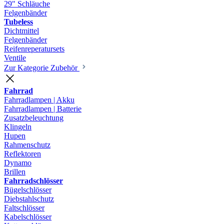
29" Schläuche
Felgenbänder
Tubeless
Dichtmittel
Felgenbänder
Reifenreperatursets
Ventile
Zur Kategorie Zubehör
Fahrrad
Fahrradlampen | Akku
Fahrradlampen | Batterie
Zusatzbeleuchtung
Klingeln
Hupen
Rahmenschutz
Reflektoren
Dynamo
Brillen
Fahrradschlösser
Bügelschlösser
Diebstahlschutz
Faltschlösser
Kabelschlösser