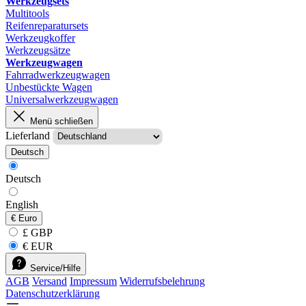
Werkzeugsets
Multitools
Reifenreparatursets
Werkzeugkoffer
Werkzeugsätze
Werkzeugwagen
Fahrradwerkzeugwagen
Unbestückte Wagen
Universalwerkzeugwagen
Menü schließen
Lieferland
Deutsch
Deutsch
English
€
Euro
£ GBP
€ EUR
Service/Hilfe
AGB
Versand
Impressum
Widerrufsbelehrung
Datenschutzerklärung