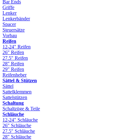
Bar Ends
Griffe
Lenker
Lenkerbänder
Spacer
Steuersätze
Vorbau
Reifen
12-24" Reifen
26" Reifen
27.5" Reifen
28" Reifen
29" Reifen
Reifenheber
Sättel & Stützen
Sättel
Sattelklemmen
Sattelstützen
Schaltung
Schaltzüge & Teile
Schläuche
12-24" Schläuche
26" Schläuche
27.5" Schläuche
28" Schläuche