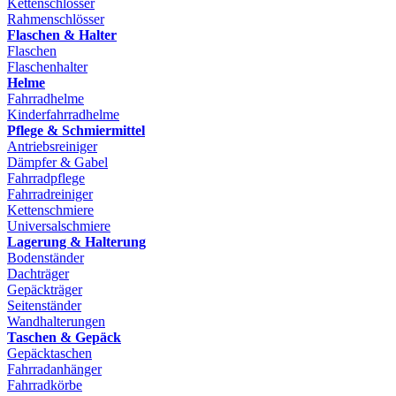
Kettenschlösser
Rahmenschlösser
Flaschen & Halter
Flaschen
Flaschenhalter
Helme
Fahrradhelme
Kinderfahrradhelme
Pflege & Schmiermittel
Antriebsreiniger
Dämpfer & Gabel
Fahrradpflege
Fahrradreiniger
Kettenschmiere
Universalschmiere
Lagerung & Halterung
Bodenständer
Dachträger
Gepäckträger
Seitenständer
Wandhalterungen
Taschen & Gepäck
Gepäcktaschen
Fahrradanhänger
Fahrradkörbe