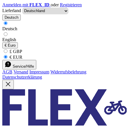
Anmelden mit
FLEX_ID
oder
Registrieren
Lieferland
Deutsch
Deutsch
English
€
Euro
£ GBP
€ EUR
Service/Hilfe
AGB
Versand
Impressum
Widerrufsbelehrung
Datenschutzerklärung