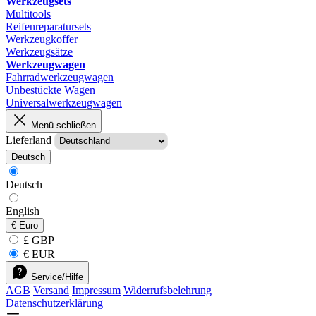
Werkzeugsets
Multitools
Reifenreparatursets
Werkzeugkoffer
Werkzeugsätze
Werkzeugwagen
Fahrradwerkzeugwagen
Unbestückte Wagen
Universalwerkzeugwagen
Menü schließen
Lieferland
Deutsch
Deutsch
English
€
Euro
£ GBP
€ EUR
Service/Hilfe
AGB
Versand
Impressum
Widerrufsbelehrung
Datenschutzerklärung