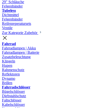
29" Schläuche
Felgenbänder
Tubeless
Dichtmittel
Felgenbänder
Reifenreperatursets
Ventile
Zur Kategorie Zubehör
Fahrrad
Fahrradlampen | Akku
Fahrradlampen | Batterie
Zusatzbeleuchtung
Klingeln
Hupen
Rahmenschutz
Reflektoren
Dynamo
Brillen
Fahrradschlösser
Bügelschlösser
Diebstahlschutz
Faltschlösser
Kabelschlösser