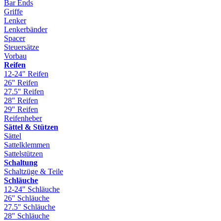
Bar Ends
Griffe
Lenker
Lenkerbänder
Spacer
Steuersätze
Vorbau
Reifen
12-24" Reifen
26" Reifen
27.5" Reifen
28" Reifen
29" Reifen
Reifenheber
Sättel & Stützen
Sättel
Sattelklemmen
Sattelstützen
Schaltung
Schaltzüge & Teile
Schläuche
12-24" Schläuche
26" Schläuche
27.5" Schläuche
28" Schläuche