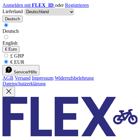
Anmelden mit
FLEX_ID
oder
Registrieren
Lieferland
Deutsch
Deutsch
English
€
Euro
£ GBP
€ EUR
Service/Hilfe
AGB
Versand
Impressum
Widerrufsbelehrung
Datenschutzerklärung