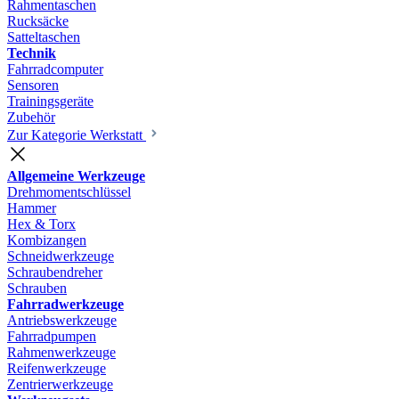
Rahmentaschen
Rucksäcke
Satteltaschen
Technik
Fahrradcomputer
Sensoren
Trainingsgeräte
Zubehör
Zur Kategorie Werkstatt
Allgemeine Werkzeuge
Drehmomentschlüssel
Hammer
Hex & Torx
Kombizangen
Schneidwerkzeuge
Schraubendreher
Schrauben
Fahrradwerkzeuge
Antriebswerkzeuge
Fahrradpumpen
Rahmenwerkzeuge
Reifenwerkzeuge
Zentrierwerkzeuge