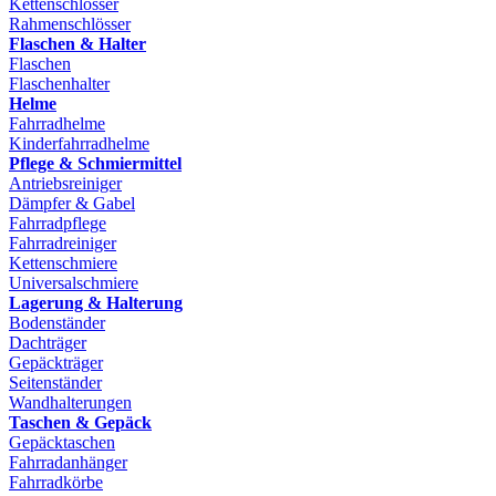
Kettenschlösser
Rahmenschlösser
Flaschen & Halter
Flaschen
Flaschenhalter
Helme
Fahrradhelme
Kinderfahrradhelme
Pflege & Schmiermittel
Antriebsreiniger
Dämpfer & Gabel
Fahrradpflege
Fahrradreiniger
Kettenschmiere
Universalschmiere
Lagerung & Halterung
Bodenständer
Dachträger
Gepäckträger
Seitenständer
Wandhalterungen
Taschen & Gepäck
Gepäcktaschen
Fahrradanhänger
Fahrradkörbe