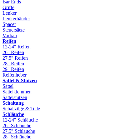
Bar Ends
Griffe
Lenker
Lenkerbänder
Spacer
Steuersätze
Vorbau
Reifen
12-24" Reifen
26" Reifen
27.5" Reifen
28" Reifen
29" Reifen
Reifenheber
Sättel & Stützen
Sättel
Sattelklemmen
Sattelstützen
Schaltung
Schaltzüge & Teile
Schläuche
12-24" Schläuche
26" Schläuche
27.5" Schläuche
28" Schläuche