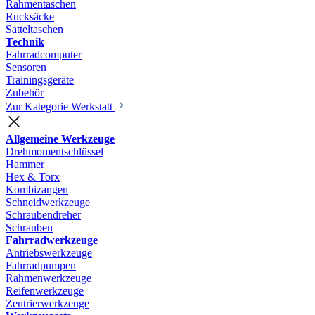
Rahmentaschen
Rucksäcke
Satteltaschen
Technik
Fahrradcomputer
Sensoren
Trainingsgeräte
Zubehör
Zur Kategorie Werkstatt
Allgemeine Werkzeuge
Drehmomentschlüssel
Hammer
Hex & Torx
Kombizangen
Schneidwerkzeuge
Schraubendreher
Schrauben
Fahrradwerkzeuge
Antriebswerkzeuge
Fahrradpumpen
Rahmenwerkzeuge
Reifenwerkzeuge
Zentrierwerkzeuge