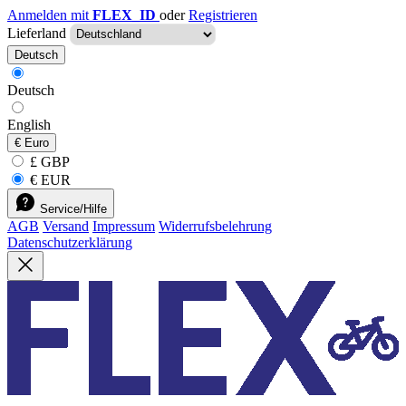
Anmelden mit
FLEX_ID
oder
Registrieren
Lieferland
Deutsch
Deutsch
English
€
Euro
£ GBP
€ EUR
Service/Hilfe
AGB
Versand
Impressum
Widerrufsbelehrung
Datenschutzerklärung