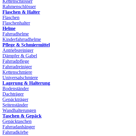
Kettenschlösser
Rahmenschlösser
Flaschen & Halter
Flaschen
Flaschenhalter
Helme
Fahrradhelme
Kinderfahrradhelme
Pflege & Schmiermittel
Antriebsreiniger
Dämpfer & Gabel
Fahrradpflege
Fahrradreiniger
Kettenschmiere
Universalschmiere
Lagerung & Halterung
Bodenständer
Dachträger
Gepäckträger
Seitenständer
Wandhalterungen
Taschen & Gepäck
Gepäcktaschen
Fahrradanhänger
Fahrradkörbe