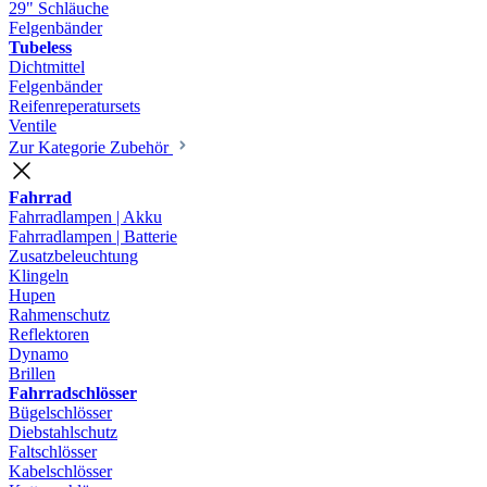
29" Schläuche
Felgenbänder
Tubeless
Dichtmittel
Felgenbänder
Reifenreperatursets
Ventile
Zur Kategorie Zubehör
Fahrrad
Fahrradlampen | Akku
Fahrradlampen | Batterie
Zusatzbeleuchtung
Klingeln
Hupen
Rahmenschutz
Reflektoren
Dynamo
Brillen
Fahrradschlösser
Bügelschlösser
Diebstahlschutz
Faltschlösser
Kabelschlösser