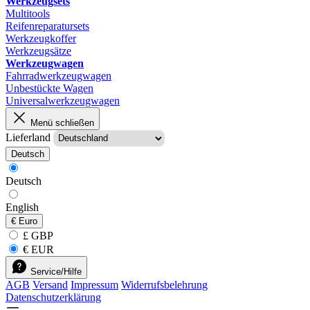
Werkzeugsets
Multitools
Reifenreparatursets
Werkzeugkoffer
Werkzeugsätze
Werkzeugwagen
Fahrradwerkzeugwagen
Unbestückte Wagen
Universalwerkzeugwagen
Menü schließen
Lieferland
Deutsch
Deutsch
English
€
Euro
£ GBP
€ EUR
Service/Hilfe
AGB
Versand
Impressum
Widerrufsbelehrung
Datenschutzerklärung