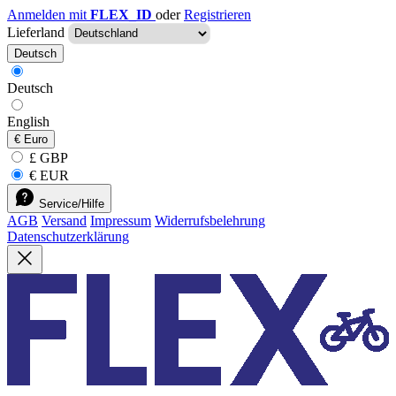
Anmelden mit
FLEX_ID
oder
Registrieren
Lieferland
Deutsch
Deutsch
English
€
Euro
£ GBP
€ EUR
Service/Hilfe
AGB
Versand
Impressum
Widerrufsbelehrung
Datenschutzerklärung