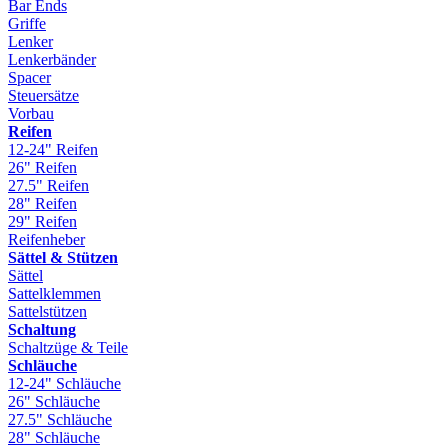
Bar Ends
Griffe
Lenker
Lenkerbänder
Spacer
Steuersätze
Vorbau
Reifen
12-24" Reifen
26" Reifen
27.5" Reifen
28" Reifen
29" Reifen
Reifenheber
Sättel & Stützen
Sättel
Sattelklemmen
Sattelstützen
Schaltung
Schaltzüge & Teile
Schläuche
12-24" Schläuche
26" Schläuche
27.5" Schläuche
28" Schläuche