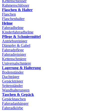
Kettenschlösser
Rahmenschlösser
Flaschen & Halter
Flaschen
Flaschenhalter
Helme
Fahrradhelme
Kinderfahrradhelme
Pflege & Schmiermittel
Antriebsreiniger
Dämpfer & Gabel
Fahrradpflege
Fahrradreiniger
Kettenschmiere
Universalschmiere
Lagerung & Halterung
Bodenständer
Dachträger
Gepäckträger
Seitenständer
Wandhalterungen
Taschen & Gepäck
Gepäcktaschen
Fahrradanhänger
Fahrradkörbe