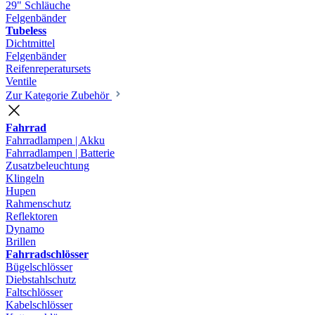
29" Schläuche
Felgenbänder
Tubeless
Dichtmittel
Felgenbänder
Reifenreperatursets
Ventile
Zur Kategorie Zubehör
Fahrrad
Fahrradlampen | Akku
Fahrradlampen | Batterie
Zusatzbeleuchtung
Klingeln
Hupen
Rahmenschutz
Reflektoren
Dynamo
Brillen
Fahrradschlösser
Bügelschlösser
Diebstahlschutz
Faltschlösser
Kabelschlösser