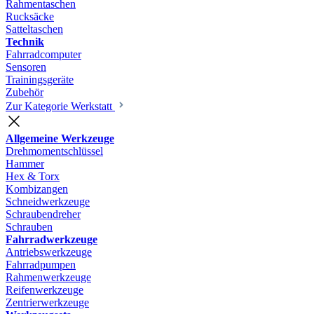
Rahmentaschen
Rucksäcke
Satteltaschen
Technik
Fahrradcomputer
Sensoren
Trainingsgeräte
Zubehör
Zur Kategorie Werkstatt
Allgemeine Werkzeuge
Drehmomentschlüssel
Hammer
Hex & Torx
Kombizangen
Schneidwerkzeuge
Schraubendreher
Schrauben
Fahrradwerkzeuge
Antriebswerkzeuge
Fahrradpumpen
Rahmenwerkzeuge
Reifenwerkzeuge
Zentrierwerkzeuge