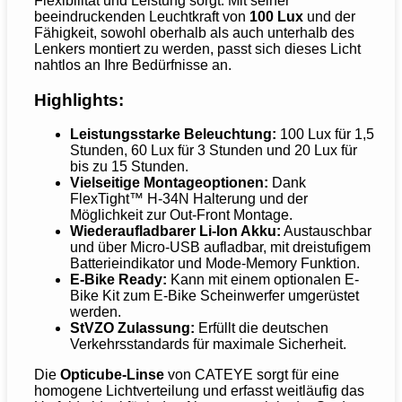
Flexibilität und Leistung sorgt. Mit seiner
beeindruckenden Leuchtkraft von
100 Lux
und der
Fähigkeit, sowohl oberhalb als auch unterhalb des
Lenkers montiert zu werden, passt sich dieses Licht
nahtlos an Ihre Bedürfnisse an.
Highlights:
Leistungsstarke Beleuchtung:
100 Lux für 1,5
Stunden, 60 Lux für 3 Stunden und 20 Lux für
bis zu 15 Stunden.
Vielseitige Montageoptionen:
Dank
FlexTight™ H-34N Halterung und der
Möglichkeit zur Out-Front Montage.
Wiederaufladbarer Li-Ion Akku:
Austauschbar
und über Micro-USB aufladbar, mit dreistufigem
Batterieindikator und Mode-Memory Funktion.
E-Bike Ready:
Kann mit einem optionalen E-
Bike Kit zum E-Bike Scheinwerfer umgerüstet
werden.
StVZO Zulassung:
Erfüllt die deutschen
Verkehrsstandards für maximale Sicherheit.
Die
Opticube-Linse
von CATEYE sorgt für eine
homogene Lichtverteilung und erfasst weitläufig das