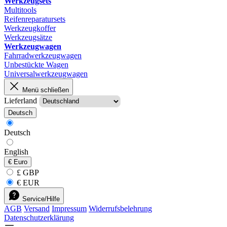
Werkzeugsets
Multitools
Reifenreparatursets
Werkzeugkoffer
Werkzeugsätze
Werkzeugwagen
Fahrradwerkzeugwagen
Unbestückte Wagen
Universalwerkzeugwagen
Menü schließen
Lieferland
Deutsch
Deutsch
English
€
Euro
£ GBP
€ EUR
Service/Hilfe
AGB
Versand
Impressum
Widerrufsbelehrung
Datenschutzerklärung