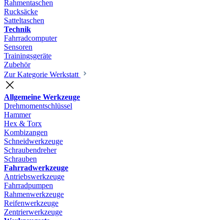
Rahmentaschen
Rucksäcke
Satteltaschen
Technik
Fahrradcomputer
Sensoren
Trainingsgeräte
Zubehör
Zur Kategorie Werkstatt
Allgemeine Werkzeuge
Drehmomentschlüssel
Hammer
Hex & Torx
Kombizangen
Schneidwerkzeuge
Schraubendreher
Schrauben
Fahrradwerkzeuge
Antriebswerkzeuge
Fahrradpumpen
Rahmenwerkzeuge
Reifenwerkzeuge
Zentrierwerkzeuge