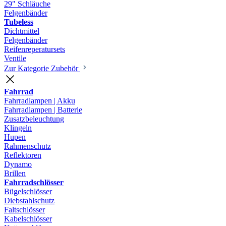
29" Schläuche
Felgenbänder
Tubeless
Dichtmittel
Felgenbänder
Reifenreperatursets
Ventile
Zur Kategorie Zubehör
Fahrrad
Fahrradlampen | Akku
Fahrradlampen | Batterie
Zusatzbeleuchtung
Klingeln
Hupen
Rahmenschutz
Reflektoren
Dynamo
Brillen
Fahrradschlösser
Bügelschlösser
Diebstahlschutz
Faltschlösser
Kabelschlösser