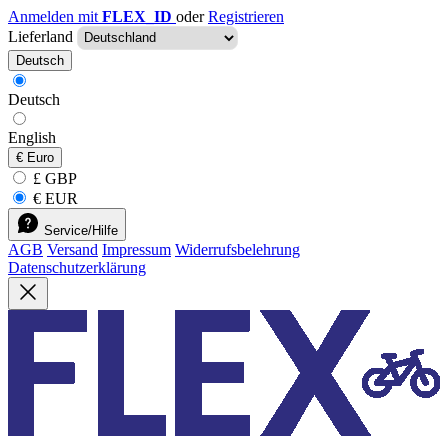
Anmelden mit
FLEX_ID
oder
Registrieren
Lieferland
Deutsch
Deutsch
English
€
Euro
£ GBP
€ EUR
Service/Hilfe
AGB
Versand
Impressum
Widerrufsbelehrung
Datenschutzerklärung