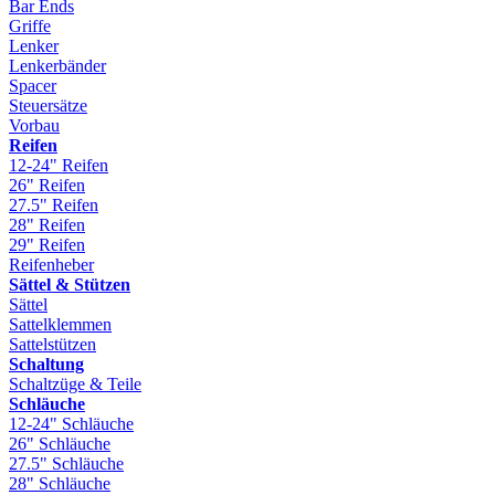
Bar Ends
Griffe
Lenker
Lenkerbänder
Spacer
Steuersätze
Vorbau
Reifen
12-24" Reifen
26" Reifen
27.5" Reifen
28" Reifen
29" Reifen
Reifenheber
Sättel & Stützen
Sättel
Sattelklemmen
Sattelstützen
Schaltung
Schaltzüge & Teile
Schläuche
12-24" Schläuche
26" Schläuche
27.5" Schläuche
28" Schläuche