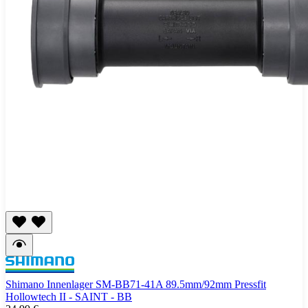
Shimano Innenlager SM-BB71-41A 89.5mm/92mm Pressfit
Hollowtech II - SAINT - BB