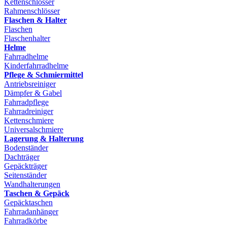
Kettenschlösser
Rahmenschlösser
Flaschen & Halter
Flaschen
Flaschenhalter
Helme
Fahrradhelme
Kinderfahrradhelme
Pflege & Schmiermittel
Antriebsreiniger
Dämpfer & Gabel
Fahrradpflege
Fahrradreiniger
Kettenschmiere
Universalschmiere
Lagerung & Halterung
Bodenständer
Dachträger
Gepäckträger
Seitenständer
Wandhalterungen
Taschen & Gepäck
Gepäcktaschen
Fahrradanhänger
Fahrradkörbe