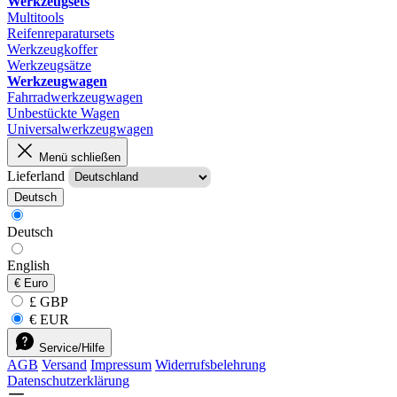
Werkzeugsets
Multitools
Reifenreparatursets
Werkzeugkoffer
Werkzeugsätze
Werkzeugwagen
Fahrradwerkzeugwagen
Unbestückte Wagen
Universalwerkzeugwagen
Menü schließen
Lieferland
Deutsch
Deutsch
English
€
Euro
£ GBP
€ EUR
Service/Hilfe
AGB
Versand
Impressum
Widerrufsbelehrung
Datenschutzerklärung