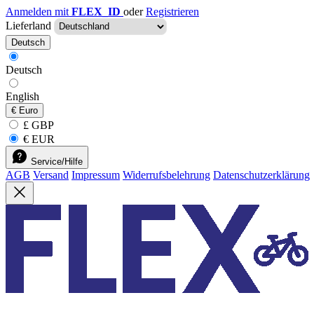
Anmelden mit
FLEX_ID
oder
Registrieren
Lieferland
Deutsch
Deutsch
English
€
Euro
£ GBP
€ EUR
Service/Hilfe
AGB
Versand
Impressum
Widerrufsbelehrung
Datenschutzerklärung