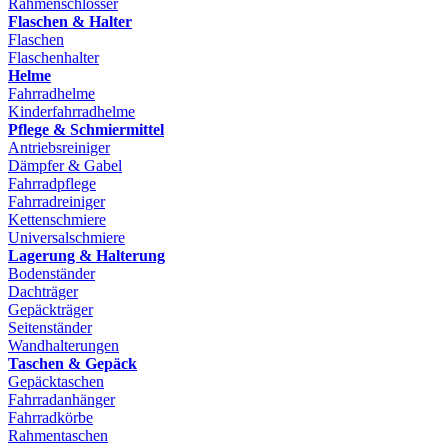
Rahmenschlösser
Flaschen & Halter
Flaschen
Flaschenhalter
Helme
Fahrradhelme
Kinderfahrradhelme
Pflege & Schmiermittel
Antriebsreiniger
Dämpfer & Gabel
Fahrradpflege
Fahrradreiniger
Kettenschmiere
Universalschmiere
Lagerung & Halterung
Bodenständer
Dachträger
Gepäckträger
Seitenständer
Wandhalterungen
Taschen & Gepäck
Gepäcktaschen
Fahrradanhänger
Fahrradkörbe
Rahmentaschen