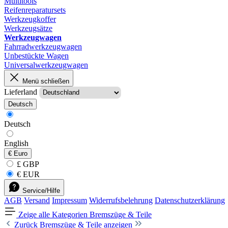
Multitools
Reifenreparatursets
Werkzeugkoffer
Werkzeugsätze
Werkzeugwagen
Fahrradwerkzeugwagen
Unbestückte Wagen
Universalwerkzeugwagen
Menü schließen
Lieferland
Deutsch
Deutsch
English
€
Euro
£ GBP
€ EUR
Service/Hilfe
AGB
Versand
Impressum
Widerrufsbelehrung
Datenschutzerklärung
Zeige alle Kategorien
Bremszüge & Teile
Zurück
Bremszüge & Teile anzeigen