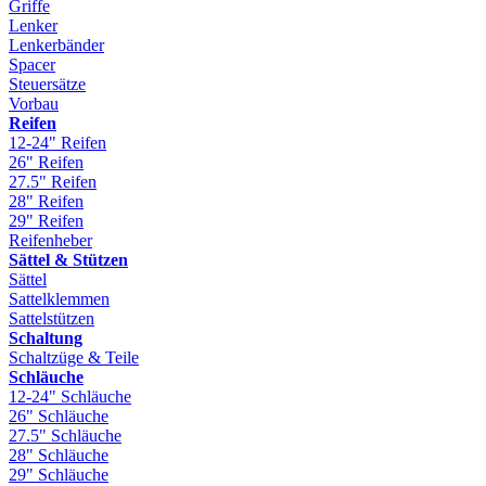
Griffe
Lenker
Lenkerbänder
Spacer
Steuersätze
Vorbau
Reifen
12-24" Reifen
26" Reifen
27.5" Reifen
28" Reifen
29" Reifen
Reifenheber
Sättel & Stützen
Sättel
Sattelklemmen
Sattelstützen
Schaltung
Schaltzüge & Teile
Schläuche
12-24" Schläuche
26" Schläuche
27.5" Schläuche
28" Schläuche
29" Schläuche