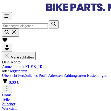
Menü schließen
Dein Konto
Anmelden mit
FLEX_ID
oder
registrieren
Übersicht
Persönliches Profil
Adressen
Zahlungsarten
Bestellungen
0,00 €
Home
Teile
Zubehör
Werkstatt