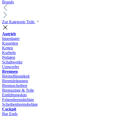
Brands
Zur Kategorie Teile
Antrieb
Innenlager
Kassetten
Ketten
Kurbeln
Pedalen
Schaltwerke
Umwerfer
Bremsen
Bremsflüssigkeit
Bremsleitungen
Bremsscheiben
Bremszüge & Teile
Entlüftungskits
Felgenbremsbeläge
Scheibenbremsbeläge
Cockpit
Bar Ends