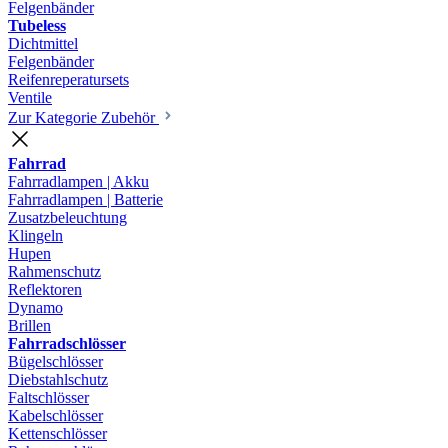
Felgenbänder
Tubeless
Dichtmittel
Felgenbänder
Reifenreperatursets
Ventile
Zur Kategorie Zubehör
Fahrrad
Fahrradlampen | Akku
Fahrradlampen | Batterie
Zusatzbeleuchtung
Klingeln
Hupen
Rahmenschutz
Reflektoren
Dynamo
Brillen
Fahrradschlösser
Bügelschlösser
Diebstahlschutz
Faltschlösser
Kabelschlösser
Kettenschlösser