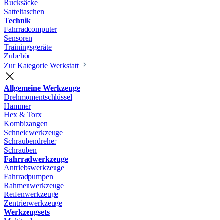
Rucksäcke
Satteltaschen
Technik
Fahrradcomputer
Sensoren
Trainingsgeräte
Zubehör
Zur Kategorie Werkstatt
Allgemeine Werkzeuge
Drehmomentschlüssel
Hammer
Hex & Torx
Kombizangen
Schneidwerkzeuge
Schraubendreher
Schrauben
Fahrradwerkzeuge
Antriebswerkzeuge
Fahrradpumpen
Rahmenwerkzeuge
Reifenwerkzeuge
Zentrierwerkzeuge
Werkzeugsets