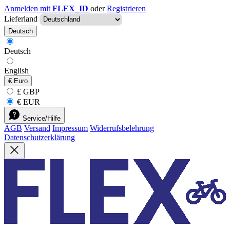
Anmelden mit
FLEX_ID
oder
Registrieren
Lieferland
Deutsch
Deutsch
English
€
Euro
£ GBP
€ EUR
Service/Hilfe
AGB
Versand
Impressum
Widerrufsbelehrung
Datenschutzerklärung