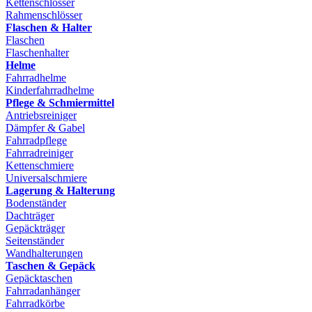
Kettenschlösser
Rahmenschlösser
Flaschen & Halter
Flaschen
Flaschenhalter
Helme
Fahrradhelme
Kinderfahrradhelme
Pflege & Schmiermittel
Antriebsreiniger
Dämpfer & Gabel
Fahrradpflege
Fahrradreiniger
Kettenschmiere
Universalschmiere
Lagerung & Halterung
Bodenständer
Dachträger
Gepäckträger
Seitenständer
Wandhalterungen
Taschen & Gepäck
Gepäcktaschen
Fahrradanhänger
Fahrradkörbe