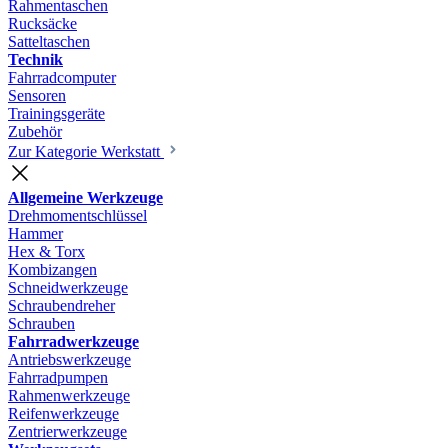
Rahmentaschen
Rucksäcke
Satteltaschen
Technik
Fahrradcomputer
Sensoren
Trainingsgeräte
Zubehör
Zur Kategorie Werkstatt
Allgemeine Werkzeuge
Drehmomentschlüssel
Hammer
Hex & Torx
Kombizangen
Schneidwerkzeuge
Schraubendreher
Schrauben
Fahrradwerkzeuge
Antriebswerkzeuge
Fahrradpumpen
Rahmenwerkzeuge
Reifenwerkzeuge
Zentrierwerkzeuge