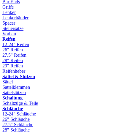
Bar Ends
Griffe
Lenker
Lenkerbänder
Spacer
Steuersätze
Vorbau
Reifen
12-24" Reifen
26" Reifen
27.5" Reifen
28" Reifen
29" Reifen
Reifenheber
Sättel & Stützen
Sättel
Sattelklemmen
Sattelstützen
Schaltung
Schaltzüge & Teile
Schläuche
12-24" Schläuche
26" Schläuche
27.5" Schläuche
28" Schläuche