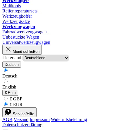
Werkzeugsets
Multitools
Reifenreparatursets
Werkzeugkoffer
Werkzeugsätze
Werkzeugwagen
Fahrradwerkzeugwagen
Unbestückte Wagen
Universalwerkzeugwagen
Menü schließen
Lieferland
Deutsch
Deutsch
English
€
Euro
£ GBP
€ EUR
Service/Hilfe
AGB
Versand
Impressum
Widerrufsbelehrung
Datenschutzerklärung