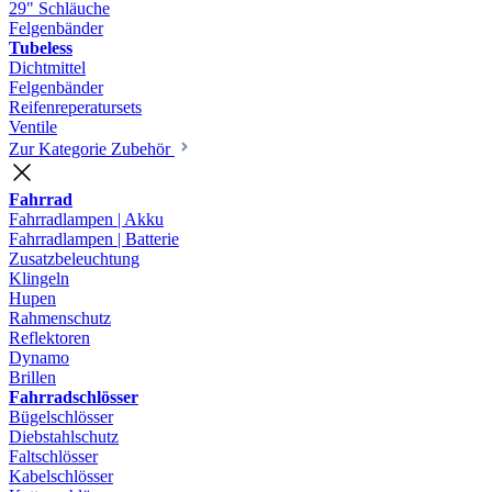
29" Schläuche
Felgenbänder
Tubeless
Dichtmittel
Felgenbänder
Reifenreperatursets
Ventile
Zur Kategorie Zubehör
Fahrrad
Fahrradlampen | Akku
Fahrradlampen | Batterie
Zusatzbeleuchtung
Klingeln
Hupen
Rahmenschutz
Reflektoren
Dynamo
Brillen
Fahrradschlösser
Bügelschlösser
Diebstahlschutz
Faltschlösser
Kabelschlösser