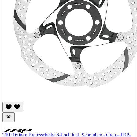
TRP 160mm Bremsscheibe 6-Loch inkl. Schrauben - Grau - TRP-