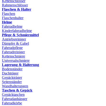
Kettenschlösser
Rahmenschlösser
Flaschen & Halter
Flaschen
Flaschenhalter
Helme
Fahrradhelme
Kinderfahrradhelme
Pflege & Schmiermittel
Antriebsreiniger
Dämpfer & Gabel
Fahrradpflege
Fahrradreiniger
Kettenschmiere
Universalschmiere
Lagerung & Halterung
Bodenständer
Dachträger
Gepäckträger
Seitenständer
Wandhalterungen
Taschen & Gepäck
Gepäcktaschen
Fahrradanhänger
Fahrradkörbe