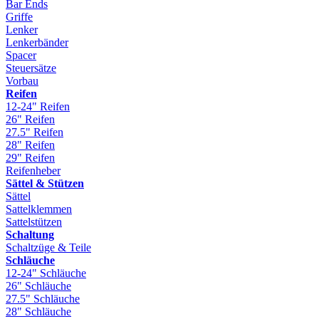
Bar Ends
Griffe
Lenker
Lenkerbänder
Spacer
Steuersätze
Vorbau
Reifen
12-24" Reifen
26" Reifen
27.5" Reifen
28" Reifen
29" Reifen
Reifenheber
Sättel & Stützen
Sättel
Sattelklemmen
Sattelstützen
Schaltung
Schaltzüge & Teile
Schläuche
12-24" Schläuche
26" Schläuche
27.5" Schläuche
28" Schläuche