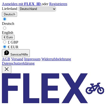
Anmelden mit
FLEX_ID
oder
Registrieren
Lieferland
Deutsch
Deutsch
English
€
Euro
£ GBP
€ EUR
Service/Hilfe
AGB
Versand
Impressum
Widerrufsbelehrung
Datenschutzerklärung