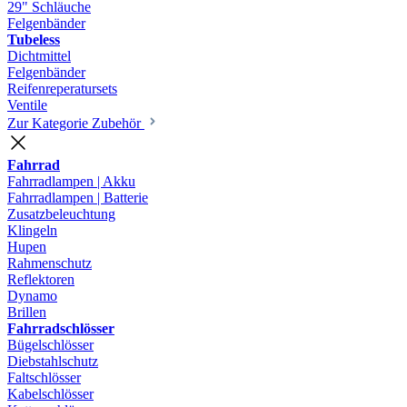
29" Schläuche
Felgenbänder
Tubeless
Dichtmittel
Felgenbänder
Reifenreperatursets
Ventile
Zur Kategorie Zubehör
Fahrrad
Fahrradlampen | Akku
Fahrradlampen | Batterie
Zusatzbeleuchtung
Klingeln
Hupen
Rahmenschutz
Reflektoren
Dynamo
Brillen
Fahrradschlösser
Bügelschlösser
Diebstahlschutz
Faltschlösser
Kabelschlösser