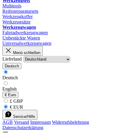
Werkzeugsets
Multitools
Reifenreparatursets
Werkzeugkoffer
Werkzeugsätze
Werkzeugwagen
Fahrradwerkzeugwagen
Unbestückte Wagen
Universalwerkzeugwagen
Menü schließen
Lieferland
Deutsch
Deutsch
English
€
Euro
£ GBP
€ EUR
Service/Hilfe
AGB
Versand
Impressum
Widerrufsbelehrung
Datenschutzerklärung