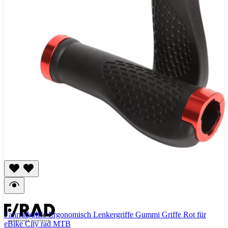
Fahrradgriffe Ergonomisch Lenkergriffe Gummi Griffe Rot für
eBike City rad MTB