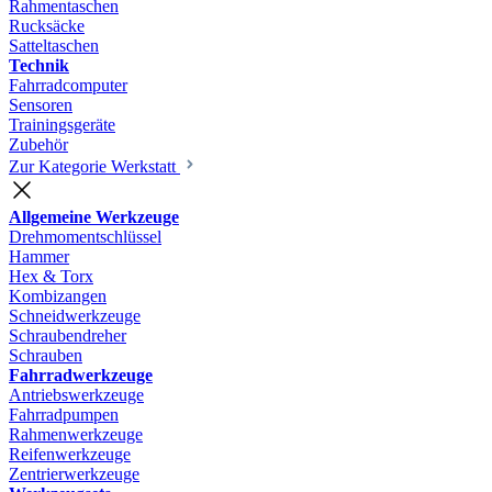
Rahmentaschen
Rucksäcke
Satteltaschen
Technik
Fahrradcomputer
Sensoren
Trainingsgeräte
Zubehör
Zur Kategorie Werkstatt
Allgemeine Werkzeuge
Drehmomentschlüssel
Hammer
Hex & Torx
Kombizangen
Schneidwerkzeuge
Schraubendreher
Schrauben
Fahrradwerkzeuge
Antriebswerkzeuge
Fahrradpumpen
Rahmenwerkzeuge
Reifenwerkzeuge
Zentrierwerkzeuge