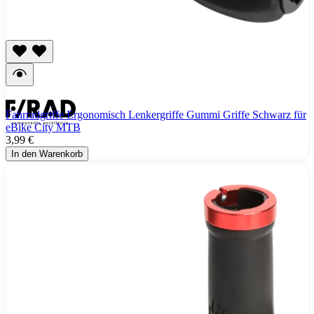
Fahrradgriffe Ergonomisch Lenkergriffe Gummi Griffe Schwarz für
eBike City MTB
3,99 €
In den Warenkorb