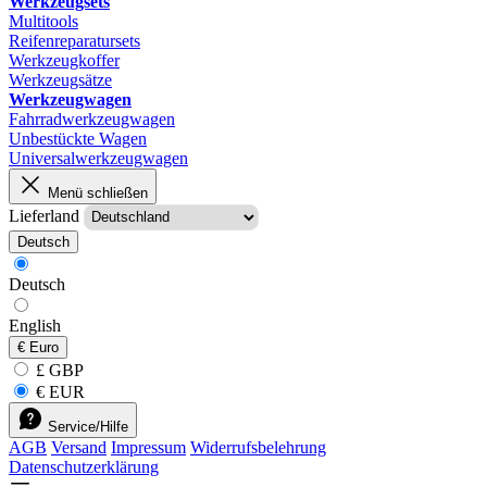
Werkzeugsets
Multitools
Reifenreparatursets
Werkzeugkoffer
Werkzeugsätze
Werkzeugwagen
Fahrradwerkzeugwagen
Unbestückte Wagen
Universalwerkzeugwagen
Menü schließen
Lieferland
Deutsch
Deutsch
English
€
Euro
£ GBP
€ EUR
Service/Hilfe
AGB
Versand
Impressum
Widerrufsbelehrung
Datenschutzerklärung