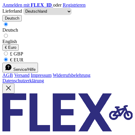
Anmelden mit
FLEX_ID
oder
Registrieren
Lieferland
Deutsch
Deutsch
English
€
Euro
£ GBP
€ EUR
Service/Hilfe
AGB
Versand
Impressum
Widerrufsbelehrung
Datenschutzerklärung