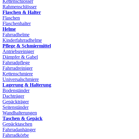
Kettenschlösser
Rahmenschlösser
Flaschen & Halter
Flaschen
Flaschenhalter
Helme
Fahrradhelme
Kinderfahrradhelme
Pflege & Schmiermittel
Antriebsreiniger
Dämpfer & Gabel
Fahrradpflege
Fahrradreiniger
Kettenschmiere
Universalschmiere
Lagerung & Halterung
Bodenständer
Dachträger
Gepäckträger
Seitenständer
Wandhalterungen
Taschen & Gepäck
Gepäcktaschen
Fahrradanhänger
Fahrradkörbe