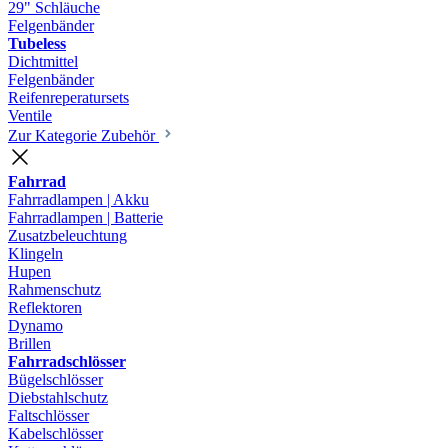
29" Schläuche
Felgenbänder
Tubeless
Dichtmittel
Felgenbänder
Reifenreperatursets
Ventile
Zur Kategorie Zubehör
Fahrrad
Fahrradlampen | Akku
Fahrradlampen | Batterie
Zusatzbeleuchtung
Klingeln
Hupen
Rahmenschutz
Reflektoren
Dynamo
Brillen
Fahrradschlösser
Bügelschlösser
Diebstahlschutz
Faltschlösser
Kabelschlösser