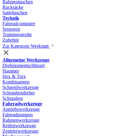
Rahmentaschen
Rucksäcke
Satteltaschen
Technik
Fahrradcomputer
Sensoren
Trainingsgeräte
Zubehör
Zur Kategorie Werkstatt
Allgemeine Werkzeuge
Drehmomentschlüssel
Hammer
Hex & Torx
Kombizangen
Schneidwerkzeuge
Schraubendreher
Schrauben
Fahrradwerkzeuge
Antriebswerkzeuge
Fahrradpumpen
Rahmenwerkzeuge
Reifenwerkzeuge
Zentrierwerkzeuge