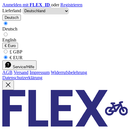
Anmelden mit
FLEX_ID
oder
Registrieren
Lieferland
Deutsch
Deutsch
English
€
Euro
£ GBP
€ EUR
Service/Hilfe
AGB
Versand
Impressum
Widerrufsbelehrung
Datenschutzerklärung