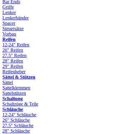
Bar Ends
Griffe
Lenker
Lenkerbänder
Spacer
Steuersätze
Vorbau
Reifen
12-24" Reifen
26" Reifen
27.5" Reifen
28" Reifen
29" Reifen
Reifenheber
Sättel & Stützen
Sättel
Sattelklemmen
Sattelstützen
Schaltung
Schaltzüge & Teile
Schläuche
12-24" Schläuche
26" Schläuche
27.5" Schläuche
28" Schläuche