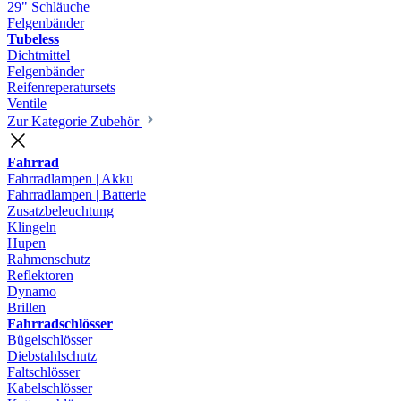
29" Schläuche
Felgenbänder
Tubeless
Dichtmittel
Felgenbänder
Reifenreperatursets
Ventile
Zur Kategorie Zubehör
Fahrrad
Fahrradlampen | Akku
Fahrradlampen | Batterie
Zusatzbeleuchtung
Klingeln
Hupen
Rahmenschutz
Reflektoren
Dynamo
Brillen
Fahrradschlösser
Bügelschlösser
Diebstahlschutz
Faltschlösser
Kabelschlösser