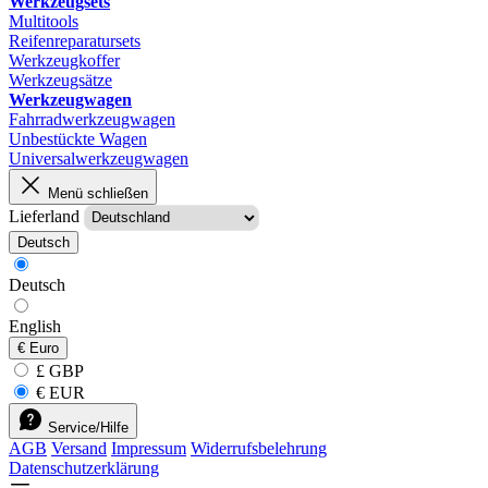
Werkzeugsets
Multitools
Reifenreparatursets
Werkzeugkoffer
Werkzeugsätze
Werkzeugwagen
Fahrradwerkzeugwagen
Unbestückte Wagen
Universalwerkzeugwagen
Menü schließen
Lieferland
Deutsch
Deutsch
English
€
Euro
£ GBP
€ EUR
Service/Hilfe
AGB
Versand
Impressum
Widerrufsbelehrung
Datenschutzerklärung