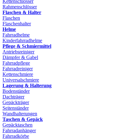
Kettenschlösser
Rahmenschlösser
Flaschen & Halter
Flaschen
Flaschenhalter
Helme
Fahrradhelme
Kinderfahrradhelme
Pflege & Schmiermittel
Antriebsreiniger
Dämpfer & Gabel
Fahrradpflege
Fahrradreiniger
Kettenschmiere
Universalschmiere
Lagerung & Halterung
Bodenständer
Dachträger
Gepäckträger
Seitenständer
Wandhalterungen
Taschen & Gepäck
Gepäcktaschen
Fahrradanhänger
Fahrradkörbe