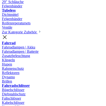
29" Schläuche
Felgenbänder
Tubeless
Dichtmittel
Felgenbänder
Reifenreperatursets
Ventile
Zur Kategorie Zubehör
Fahrrad
Fahrradlampen | Akku
Fahrradlampen | Batterie
Zusatzbeleuchtung
Klingeln
Hupen
Rahmenschutz
Reflektoren
Dynamo
Brillen
Fahrradschlösser
Bügelschlösser
Diebstahlschutz
Faltschlösser
Kabelschlösser