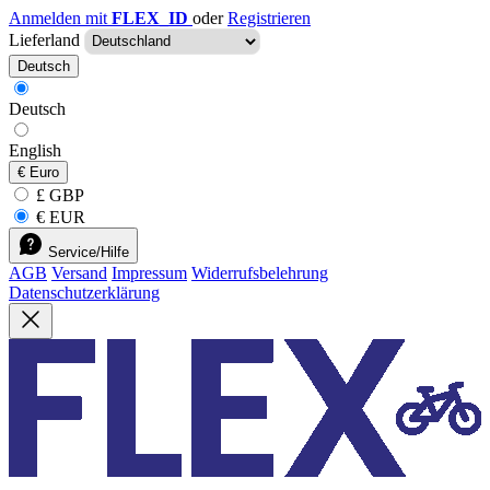
Anmelden mit
FLEX_ID
oder
Registrieren
Lieferland
Deutsch
Deutsch
English
€
Euro
£ GBP
€ EUR
Service/Hilfe
AGB
Versand
Impressum
Widerrufsbelehrung
Datenschutzerklärung