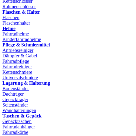
Kettenschlösser
Rahmenschlösser
Flaschen & Halter
Flaschen
Flaschenhalter
Helme
Fahrradhelme
Kinderfahrradhelme
Pflege & Schmiermittel
Antriebsreiniger
Dämpfer & Gabel
Fahrradpflege
Fahrradreiniger
Kettenschmiere
Universalschmiere
Lagerung & Halterung
Bodenständer
Dachträger
Gepäckträger
Seitenständer
Wandhalterungen
Taschen & Gepäck
Gepäcktaschen
Fahrradanhänger
Fahrradkörbe