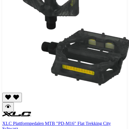
XLC Plattformpedalen MTB "PD-M16" Flat Trekking City
Schwarz