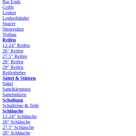
Bar Ends
Griffe
Lenker
Lenkerbänder
Spacer
Steuersätze
Vorbau
Reifen
12-24" Reifen
26" Reifen
27.5" Reifen
28" Reifen
29" Reifen
Reifenheber
Sättel & Stützen
Sättel
Sattelklemmen
Sattelstützen
Schaltung
Schaltzüge & Teile
Schläuche
12-24" Schläuche
26" Schläuche
27.5" Schläuche
28" Schläuche