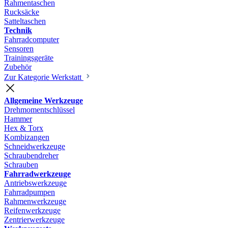
Rahmentaschen
Rucksäcke
Satteltaschen
Technik
Fahrradcomputer
Sensoren
Trainingsgeräte
Zubehör
Zur Kategorie Werkstatt
Allgemeine Werkzeuge
Drehmomentschlüssel
Hammer
Hex & Torx
Kombizangen
Schneidwerkzeuge
Schraubendreher
Schrauben
Fahrradwerkzeuge
Antriebswerkzeuge
Fahrradpumpen
Rahmenwerkzeuge
Reifenwerkzeuge
Zentrierwerkzeuge