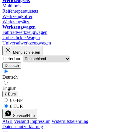
Werkzeugsets
Multitools
Reifenreparatursets
Werkzeugkoffer
Werkzeugsätze
Werkzeugwagen
Fahrradwerkzeugwagen
Unbestückte Wagen
Universalwerkzeugwagen
Menü schließen
Lieferland
Deutsch
Deutsch
English
€
Euro
£ GBP
€ EUR
Service/Hilfe
AGB
Versand
Impressum
Widerrufsbelehrung
Datenschutzerklärung