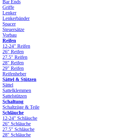
Bar Ends
Griffe
Lenker
Lenkerbänder
Spacer
Steuersätze
Vorbau
Reifen
12-24" Reifen
26" Reifen
27.5" Reifen
28" Reifen
29" Reifen
Reifenheber
Sättel & Stützen
Sättel
Sattelklemmen
Sattelstützen
Schaltung
Schaltzüge & Teile
Schläuche
12-24" Schläuche
26" Schläuche
27.5" Schläuche
28" Schläuche