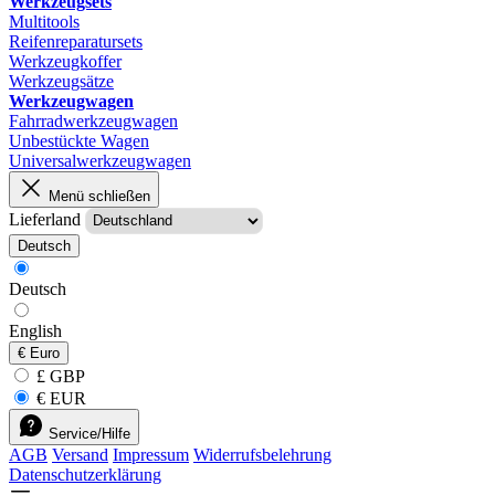
Werkzeugsets
Multitools
Reifenreparatursets
Werkzeugkoffer
Werkzeugsätze
Werkzeugwagen
Fahrradwerkzeugwagen
Unbestückte Wagen
Universalwerkzeugwagen
Menü schließen
Lieferland
Deutsch
Deutsch
English
€
Euro
£ GBP
€ EUR
Service/Hilfe
AGB
Versand
Impressum
Widerrufsbelehrung
Datenschutzerklärung