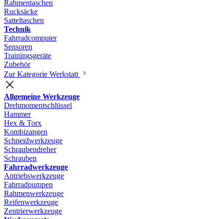
Rahmentaschen
Rucksäcke
Satteltaschen
Technik
Fahrradcomputer
Sensoren
Trainingsgeräte
Zubehör
Zur Kategorie Werkstatt
Allgemeine Werkzeuge
Drehmomentschlüssel
Hammer
Hex & Torx
Kombizangen
Schneidwerkzeuge
Schraubendreher
Schrauben
Fahrradwerkzeuge
Antriebswerkzeuge
Fahrradpumpen
Rahmenwerkzeuge
Reifenwerkzeuge
Zentrierwerkzeuge