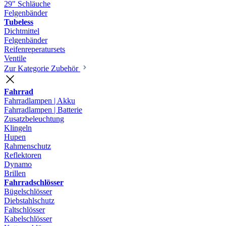
29" Schläuche
Felgenbänder
Tubeless
Dichtmittel
Felgenbänder
Reifenreperatursets
Ventile
Zur Kategorie Zubehör
Fahrrad
Fahrradlampen | Akku
Fahrradlampen | Batterie
Zusatzbeleuchtung
Klingeln
Hupen
Rahmenschutz
Reflektoren
Dynamo
Brillen
Fahrradschlösser
Bügelschlösser
Diebstahlschutz
Faltschlösser
Kabelschlösser