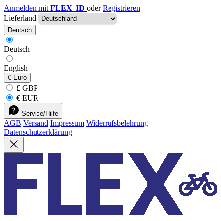
Anmelden mit
FLEX_ID
oder
Registrieren
Lieferland
Deutsch
Deutsch
English
€
Euro
£ GBP
€ EUR
Service/Hilfe
AGB
Versand
Impressum
Widerrufsbelehrung
Datenschutzerklärung