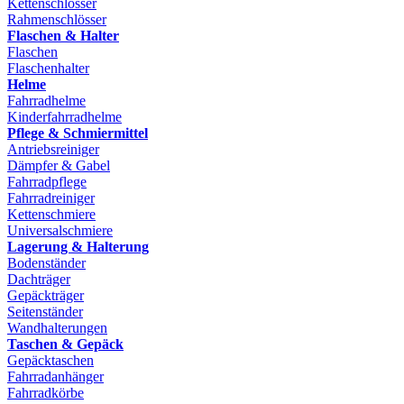
Kettenschlösser
Rahmenschlösser
Flaschen & Halter
Flaschen
Flaschenhalter
Helme
Fahrradhelme
Kinderfahrradhelme
Pflege & Schmiermittel
Antriebsreiniger
Dämpfer & Gabel
Fahrradpflege
Fahrradreiniger
Kettenschmiere
Universalschmiere
Lagerung & Halterung
Bodenständer
Dachträger
Gepäckträger
Seitenständer
Wandhalterungen
Taschen & Gepäck
Gepäcktaschen
Fahrradanhänger
Fahrradkörbe