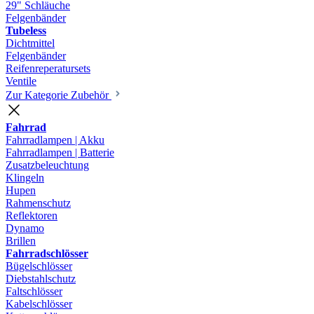
29" Schläuche
Felgenbänder
Tubeless
Dichtmittel
Felgenbänder
Reifenreperatursets
Ventile
Zur Kategorie Zubehör
Fahrrad
Fahrradlampen | Akku
Fahrradlampen | Batterie
Zusatzbeleuchtung
Klingeln
Hupen
Rahmenschutz
Reflektoren
Dynamo
Brillen
Fahrradschlösser
Bügelschlösser
Diebstahlschutz
Faltschlösser
Kabelschlösser