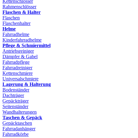
Kettenschlösser
Rahmenschlösser
Flaschen & Halter
Flaschen
Flaschenhalter
Helme
Fahrradhelme
Kinderfahrradhelme
Pflege & Schmiermittel
Antriebsreiniger
Dämpfer & Gabel
Fahrradpflege
Fahrradreiniger
Kettenschmiere
Universalschmiere
Lagerung & Halterung
Bodenständer
Dachträger
Gepäckträger
Seitenständer
Wandhalterungen
Taschen & Gepäck
Gepäcktaschen
Fahrradanhänger
Fahrradkörbe