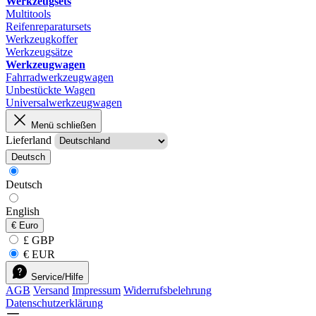
Werkzeugsets
Multitools
Reifenreparatursets
Werkzeugkoffer
Werkzeugsätze
Werkzeugwagen
Fahrradwerkzeugwagen
Unbestückte Wagen
Universalwerkzeugwagen
Menü schließen
Lieferland
Deutsch
Deutsch
English
€
Euro
£ GBP
€ EUR
Service/Hilfe
AGB
Versand
Impressum
Widerrufsbelehrung
Datenschutzerklärung