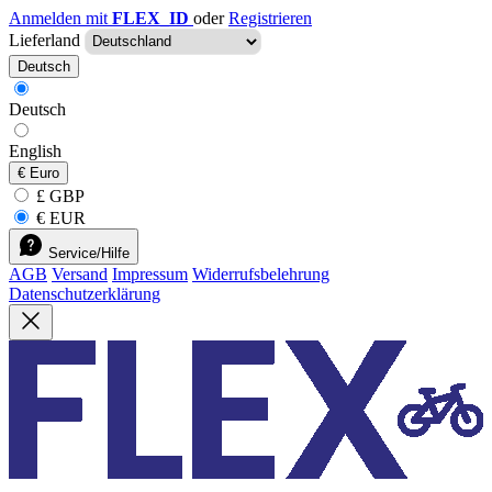
Anmelden mit
FLEX_ID
oder
Registrieren
Lieferland
Deutsch
Deutsch
English
€
Euro
£ GBP
€ EUR
Service/Hilfe
AGB
Versand
Impressum
Widerrufsbelehrung
Datenschutzerklärung