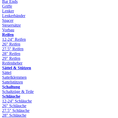
Bar Ends
Griffe
Lenker
Lenkerbänder
Spacer
Steuersätze
Vorbau
Reifen
12-24" Reifen
26" Reifen
27.5" Reifen
28" Reifen
29" Reifen
Reifenheber
Sättel & Stützen
Sättel
Sattelklemmen
Sattelstützen
Schaltung
Schaltzüge & Teile
Schläuche
12-24" Schläuche
26" Schläuche
27.5" Schläuche
28" Schläuche