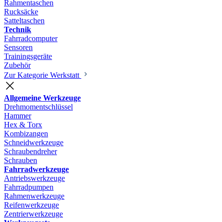
Rahmentaschen
Rucksäcke
Satteltaschen
Technik
Fahrradcomputer
Sensoren
Trainingsgeräte
Zubehör
Zur Kategorie Werkstatt
Allgemeine Werkzeuge
Drehmomentschlüssel
Hammer
Hex & Torx
Kombizangen
Schneidwerkzeuge
Schraubendreher
Schrauben
Fahrradwerkzeuge
Antriebswerkzeuge
Fahrradpumpen
Rahmenwerkzeuge
Reifenwerkzeuge
Zentrierwerkzeuge