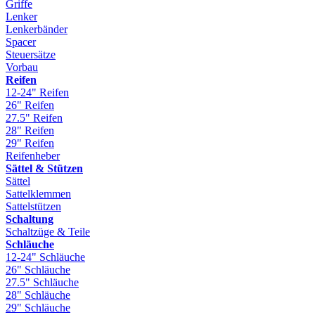
Griffe
Lenker
Lenkerbänder
Spacer
Steuersätze
Vorbau
Reifen
12-24" Reifen
26" Reifen
27.5" Reifen
28" Reifen
29" Reifen
Reifenheber
Sättel & Stützen
Sättel
Sattelklemmen
Sattelstützen
Schaltung
Schaltzüge & Teile
Schläuche
12-24" Schläuche
26" Schläuche
27.5" Schläuche
28" Schläuche
29" Schläuche