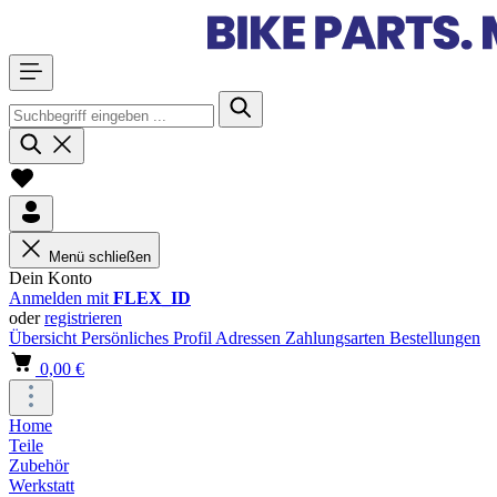
Menü schließen
Dein Konto
Anmelden mit
FLEX_ID
oder
registrieren
Übersicht
Persönliches Profil
Adressen
Zahlungsarten
Bestellungen
0,00 €
Home
Teile
Zubehör
Werkstatt