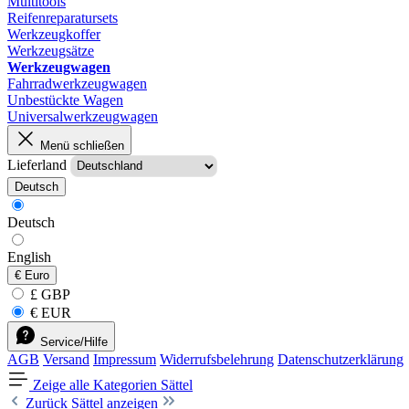
Multitools
Reifenreparatursets
Werkzeugkoffer
Werkzeugsätze
Werkzeugwagen
Fahrradwerkzeugwagen
Unbestückte Wagen
Universalwerkzeugwagen
Menü schließen
Lieferland
Deutsch
Deutsch
English
€
Euro
£ GBP
€ EUR
Service/Hilfe
AGB
Versand
Impressum
Widerrufsbelehrung
Datenschutzerklärung
Zeige alle Kategorien
Sättel
Zurück
Sättel anzeigen