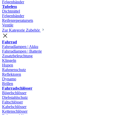
Felgenbänder
Tubeless
Dichtmittel
Felgenbänder
Reifenreperatursets
Ventile
Zur Kategorie Zubehör
Fahrrad
Fahrradlampen | Akku
Fahrradlampen | Batterie
Zusatzbeleuchtung
Klingeln
Hupen
Rahmenschutz
Reflektoren
Dynamo
Brillen
Fahrradschlösser
Bügelschlösser
Diebstahlschutz
Faltschlösser
Kabelschlösser
Kettenschlösser