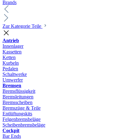
Brands
Zur Kategorie Teile
Antrieb
Innenlager
Kassetten
Ketten
Kurbeln
Pedalen
Schaltwerke
Umwerfer
Bremsen
Bremsflüssigkeit
Bremsleitungen
Bremsscheiben
Bremszüge & Teile
Entlüftungskits
Felgenbremsbeläge
Scheibenbremsbeläge
Cockpit
Bar Ends