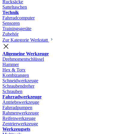
Rucksäcke
Satteltaschen
Technik
Fahrradcomputer
Sensoren
Trainingsgeräte
Zubehör
Zur Kategorie Werkstatt
Allgemeine Werkzeuge
Drehmomentschlüssel
Hammer
Hex & Torx
Kombizangen
Schneidwerkzeuge
Schraubendreher
Schrauben
Fahrradwerkzeuge
Antriebswerkzeuge
Fahrradpumpen
Rahmenwerkzeuge
Reifenwerkzeuge
Zentrierwerkzeuge
Werkzeugsets