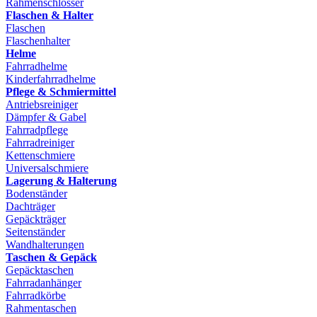
Rahmenschlösser
Flaschen & Halter
Flaschen
Flaschenhalter
Helme
Fahrradhelme
Kinderfahrradhelme
Pflege & Schmiermittel
Antriebsreiniger
Dämpfer & Gabel
Fahrradpflege
Fahrradreiniger
Kettenschmiere
Universalschmiere
Lagerung & Halterung
Bodenständer
Dachträger
Gepäckträger
Seitenständer
Wandhalterungen
Taschen & Gepäck
Gepäcktaschen
Fahrradanhänger
Fahrradkörbe
Rahmentaschen