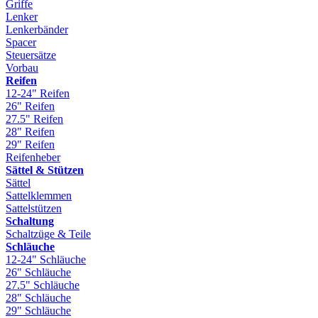
Griffe
Lenker
Lenkerbänder
Spacer
Steuersätze
Vorbau
Reifen
12-24" Reifen
26" Reifen
27.5" Reifen
28" Reifen
29" Reifen
Reifenheber
Sättel & Stützen
Sättel
Sattelklemmen
Sattelstützen
Schaltung
Schaltzüge & Teile
Schläuche
12-24" Schläuche
26" Schläuche
27.5" Schläuche
28" Schläuche
29" Schläuche