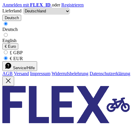
Anmelden mit
FLEX_ID
oder
Registrieren
Lieferland
Deutsch
Deutsch
English
€
Euro
£ GBP
€ EUR
Service/Hilfe
AGB
Versand
Impressum
Widerrufsbelehrung
Datenschutzerklärung