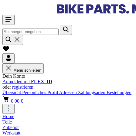
Menü schließen
Dein Konto
Anmelden mit
FLEX_ID
oder
registrieren
Übersicht
Persönliches Profil
Adressen
Zahlungsarten
Bestellungen
0,00 €
Home
Teile
Zubehör
Werkstatt