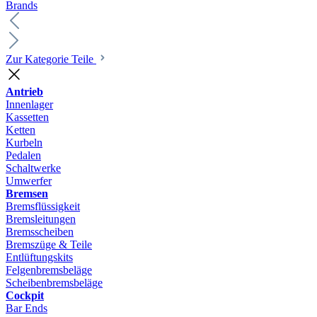
Brands
Zur Kategorie Teile
Antrieb
Innenlager
Kassetten
Ketten
Kurbeln
Pedalen
Schaltwerke
Umwerfer
Bremsen
Bremsflüssigkeit
Bremsleitungen
Bremsscheiben
Bremszüge & Teile
Entlüftungskits
Felgenbremsbeläge
Scheibenbremsbeläge
Cockpit
Bar Ends