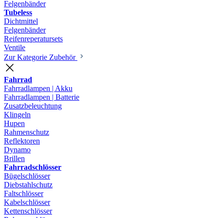
Felgenbänder
Tubeless
Dichtmittel
Felgenbänder
Reifenreperatursets
Ventile
Zur Kategorie Zubehör
Fahrrad
Fahrradlampen | Akku
Fahrradlampen | Batterie
Zusatzbeleuchtung
Klingeln
Hupen
Rahmenschutz
Reflektoren
Dynamo
Brillen
Fahrradschlösser
Bügelschlösser
Diebstahlschutz
Faltschlösser
Kabelschlösser
Kettenschlösser