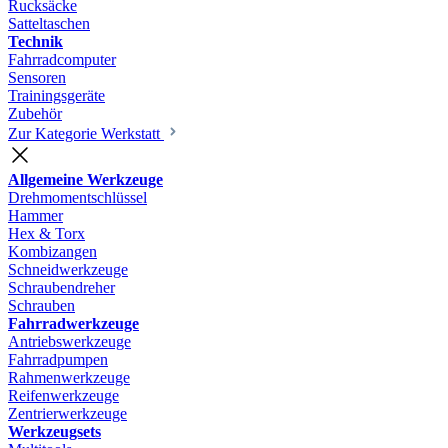
Rucksäcke
Satteltaschen
Technik
Fahrradcomputer
Sensoren
Trainingsgeräte
Zubehör
Zur Kategorie Werkstatt
Allgemeine Werkzeuge
Drehmomentschlüssel
Hammer
Hex & Torx
Kombizangen
Schneidwerkzeuge
Schraubendreher
Schrauben
Fahrradwerkzeuge
Antriebswerkzeuge
Fahrradpumpen
Rahmenwerkzeuge
Reifenwerkzeuge
Zentrierwerkzeuge
Werkzeugsets