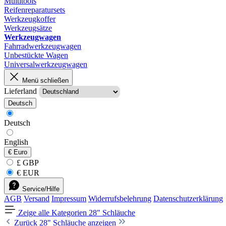
Multitools
Reifenreparatursets
Werkzeugkoffer
Werkzeugsätze
Werkzeugwagen
Fahrradwerkzeugwagen
Unbestückte Wagen
Universalwerkzeugwagen
Menü schließen
Lieferland
Deutsch
Deutsch
English
€
Euro
£ GBP
€ EUR
Service/Hilfe
AGB
Versand
Impressum
Widerrufsbelehrung
Datenschutzerklärung
Zeige alle Kategorien
28" Schläuche
Zurück
28" Schläuche anzeigen